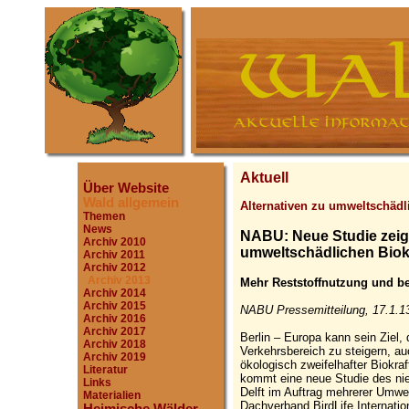
Aktuell
Über Website
Wald allgemein
Alternativen zu umweltschädli
Themen
News
NABU: Neue Studie zeigt
Archiv 2010
umweltschädlichen Biokr
Archiv 2011
Archiv 2012
Archiv 2013
Mehr Reststoffnutzung und b
Archiv 2014
Archiv 2015
NABU Pressemitteilung, 17.1.1
Archiv 2016
Archiv 2017
Berlin – Europa kann sein Ziel,
Archiv 2018
Verkehrsbereich zu steigern, a
Archiv 2019
ökologisch zweifelhafter Biokra
Literatur
kommt eine neue Studie des nie
Links
Delft im Auftrag mehrerer Umw
Materialien
Dachverband BirdLife Internati