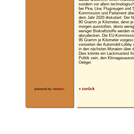
sondern vor allem technologis
bei Pkw, Lkw, Flugzeugen und Sc
Kommission und Parlament über
dem Jahr 2020 diskutiert. Der 
80 Gramm je Kilometer, denn je
morgen ausstoßen, desto wenige
weniger Biokraftstoffe werden n
abzudecken. Die EU-Kommission
95 Gramm je Kilometer vorgesch
vonseiten der Automobil-Lobby
in den nächsten Monaten über 
Dies könnte ein Lackmustest für
Politik sein, den Klimagasaussto
Oeliger.
» zurück
powered by <
wdss
>