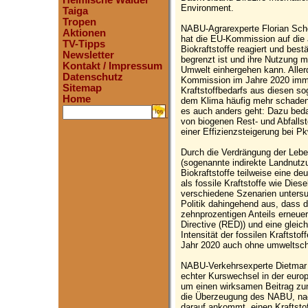
Heimische Wälder
Environment.
Taiga
Tropen
NABU-Agrarexperte Florian Sch
Aktionen
hat die EU-Kommission auf die
TV-Tipps
Biokraftstoffe reagiert und bes
Newsletter
begrenzt ist und ihre Nutzung m
Kontakt / Impressum
Umwelt einhergehen kann. Aller
Datenschutz
Kommission im Jahre 2020 imm
Sitemap
Kraftstoffbedarfs aus diesen s
Home
dem Klima häufig mehr schaden 
es auch anders geht: Dazu beda
.
von biogenen Rest- und Abfallst
einer Effizienzsteigerung bei P
Durch die Verdrängung der Lebe
(sogenannte indirekte Landnutz
Biokraftstoffe teilweise eine de
als fossile Kraftstoffe wie Dies
verschiedene Szenarien untersu
Politik dahingehend aus, dass d
zehnprozentigen Anteils erneue
Directive (RED)) und eine gleic
Intensität der fossilen Kraftsto
Jahr 2020 auch ohne umweltschäd
NABU-Verkehrsexperte Dietmar O
echter Kurswechsel in der euro
um einen wirksamen Beitrag zum
die Überzeugung des NABU, nac
darauf ankommt, einen Kraftsto