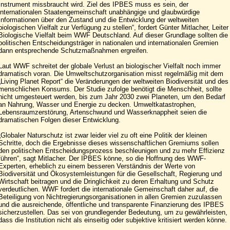
Instrument missbraucht wird. Ziel des IPBES muss es sein, der
internationalen Staatengemeinschaft unabhängige und glaubwürdige
Informationen über den Zustand und die Entwicklung der weltweiten
biologischen Vielfalt zur Verfügung zu stellen“, fordert Günter Mitlacher, Leiter
Biologische Vielfalt beim WWF Deutschland. Auf dieser Grundlage sollten die
politischen Entscheidungsträger in nationalen und internationalen Gremien
dann entsprechende Schutzmaßnahmen ergreifen.
Laut WWF schreitet der globale Verlust an biologischer Vielfalt noch immer
dramatisch voran. Die Umweltschutzorganisation misst regelmäßig mit dem
„Living Planet Report“ die Veränderungen der weltweiten Biodiversität und des
menschlichen Konsums. Der Studie zufolge benötigt die Menschheit, sollte
nicht umgesteuert werden, bis zum Jahr 2030 zwei Planeten, um den Bedarf
an Nahrung, Wasser und Energie zu decken. Umweltkatastrophen,
Lebensraumzerstörung, Artenschwund und Wasserknappheit seien die
dramatischen Folgen dieser Entwicklung.
„Globaler Naturschutz ist zwar leider viel zu oft eine Politik der kleinen
Schritte, doch die Ergebnisse dieses wissenschaftlichen Gremiums sollen
den politischen Entscheidungsprozess beschleunigen und zu mehr Effizienz
führen“, sagt Mitlacher. Der IPBES könne, so die Hoffnung des WWF-
Experten, erheblich zu einem besseren Verständnis der Werte von
Biodiversität und Ökosystemleistungen für die Gesellschaft, Regierung und
Wirtschaft beitragen und die Dringlichkeit zu deren Erhaltung und Schutz
verdeutlichen. WWF fordert die internationale Gemeinschaft daher auf, die
Beteiligung von Nichtregierungsorganisationen in allen Gremien zuzulassen
und die ausreichende, öffentliche und transparente Finanzierung des IPBES
sicherzustellen. Das sei von grundlegender Bedeutung, um zu gewährleisten,
dass die Institution nicht als einseitig oder subjektive kritisiert werden könne.