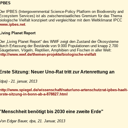
IPBES
Der IPBES (Intergovernmental Science-Policy Platform on Biodiversity and
Ecosystem Services) ist als zwischenstaatliches Gremium für das Thema
biologische Vielfalt konzipiert und vergleichbar mit dem Weltklimarat IPCC
www.ipbes.net
.
Living Planet Report
Der „Living Planet Report“ des WWF zeigt den Zustand der Ökosysteme
durch Erfassung der Bestände von 9.000 Populationen und knapp 2.700
Säugetieren, Vögeln, Reptilien, Amphibien und Fischen in aller Welt:
http://www.wwf.de/themen-projekte/biologische-vielfalt
Erste Sitzung: Neuer Uno-Rat tritt zur Artenrettung an
(dpa) - 21. januar, 2013
http://www.spiegel.de/wissenschaft/natur/uno-artenschutzrat-ipbes-haelt-
erste-sitzung-in-bonn-ab-a-878827.html
"Menschheit benötigt bis 2030 eine zweite Erde"
Von Edgar Bauer, dpa, 21. Januar, 2013