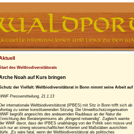
Aktuell
Start des Weltbiodiversitätsrats
Arche Noah auf Kurs bringen
Schutz der Vielfalt: Weltbiodiversitätsrat in Bonn nimmt seine Arbeit auf
WWF Pressemitteilung, 21.1.13
Der internationale Weltbiodiversitätsrat (IPBES) mit Sitz in Bonn trifft sich ab
Montag zu seiner konstituierenden Sitzung. Die Umweltschutzorganisation
WWF begrüßt angesichts des andauernden Raubbaus an der Natur die
Einrichtung des Beratergremiums als „dringend notwendig“. Zugleich warnte
der WWF davor, dass der IPBES unabhängig von der Politik sein müsse und
sich nur an streng wissenschaftlichen Kriterien und Maßstäben ausrichten
dürfe. „Es wäre fatal, wenn der Weltbiodiversitätsrat als politisches