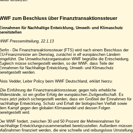
WWF zum Beschluss über Finanztransaktionssteuer
Einnahmen für Nachhaltige Entwicklung, Umwelt- und Klimaschutz
bereitstellen
WWF Pressemitteilung, 22.1.13
Berlin - Die Finanztransaktionssteuer (FTS) wird nach einem Beschluss der
EU-Finanzminister am Dienstag, zunächst in elf europäischen Ländern
eingeführt. Die Umweltschutzorganisation WWF begrüßte die Entscheidung.
Zugleich müsse sichergestellt werden, so der WWF, dass Teile der
Einnahmen für Nachhaltige Entwicklung, Umwelt- und Klimaschutz
bereitgestellt werden.
Alois Vedder, Leiter Policy beim WWF Deutschland, erklärt hierzu:
„Die Einführung der Finanztransaktionssteuer, gegen teils erhebliche
Widerstände, ist ein großer Erfolg der europäischen Zivilgesellschaft. Es
muss jetzt jedoch sichergestellt werden, dass ein Großteil der Einnahmen für
nachhaltige Entwicklung, Schutz und Erhalt der biologischen Vielfalt sowie
dem Kampf gegen den globalen Klimawandel und dessen Folgen
bereitgestellt wird.
Der WWF fordert, zwischen 30 und 50 Prozent der Mehreinnahmen für
nachhaltige Entwicklungszusammenarbeit bereitzustellen. Außerdem müssen
Maßnahmen finanziert werden, die eine schnelle und reibungslose Umstellung