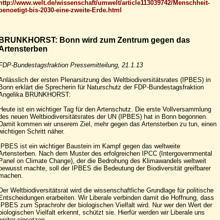
http://www.welt.de/wissenschaft/umwelt/article113039742/Menschheit-
benoetigt-bis-2030-eine-zweite-Erde.html
BRUNKHORST: Bonn wird zum Zentrum gegen das
Artensterben
FDP-Bundestagsfraktion Pressemitteilung, 21.1.13
Anlässlich der ersten Plenarsitzung des Weltbiodiversitätsrates (IPBES) in
Bonn erklärt die Sprecherin für Naturschutz der FDP-Bundestagsfraktion
Angelika BRUNKHORST:
Heute ist ein wichtiger Tag für den Artenschutz. Die erste Vollversammlung
des neuen Weltbiodiversitätsrates der UN (IPBES) hat in Bonn begonnen.
Damit kommen wir unserem Ziel, mehr gegen das Artensterben zu tun, einen
wichtigen Schritt näher.
IPBES ist ein wichtiger Baustein im Kampf gegen das weltweite
Artensterben. Nach dem Muster des erfolgreichen IPCC (Intergovernmental
Panel on Climate Change), der die Bedrohung des Klimawandels weltweit
bewusst machte, soll der IPBES die Bedeutung der Biodiversität greifbarer
machen.
Der Weltbiodiversitätsrat wird die wissenschaftliche Grundlage für politische
Entscheidungen erarbeiten. Wir Liberale verbinden damit die Hoffnung, dass
IPBES zum Sprachrohr der biologischen Vielfalt wird. Nur wer den Wert der
biologischen Vielfalt erkennt, schützt sie. Hierfür werden wir Liberale uns
weiter einsetzen.