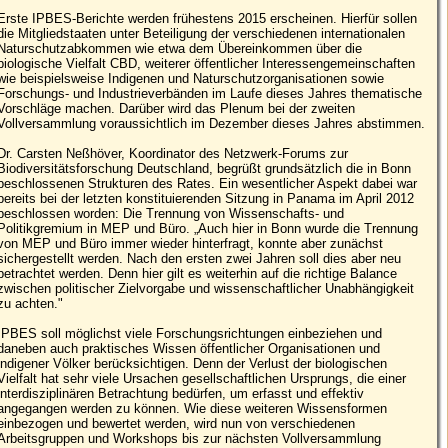
Erste IPBES-Berichte werden frühestens 2015 erscheinen. Hierfür sollen
die Mitgliedstaaten unter Beteiligung der verschiedenen internationalen
Naturschutzabkommen wie etwa dem Übereinkommen über die
biologische Vielfalt CBD, weiterer öffentlicher Interessengemeinschaften
wie beispielsweise Indigenen und Naturschutzorganisationen sowie
Forschungs- und Industrieverbänden im Laufe dieses Jahres thematische
Vorschläge machen. Darüber wird das Plenum bei der zweiten
Vollversammlung voraussichtlich im Dezember dieses Jahres abstimmen.
Dr. Carsten Neßhöver, Koordinator des Netzwerk-Forums zur
Biodiversitätsforschung Deutschland, begrüßt grundsätzlich die in Bonn
beschlossenen Strukturen des Rates. Ein wesentlicher Aspekt dabei war
bereits bei der letzten konstituierenden Sitzung in Panama im April 2012
beschlossen worden: Die Trennung von Wissenschafts- und
Politikgremium in MEP und Büro. „Auch hier in Bonn wurde die Trennung
von MEP und Büro immer wieder hinterfragt, konnte aber zunächst
sichergestellt werden. Nach den ersten zwei Jahren soll dies aber neu
betrachtet werden. Denn hier gilt es weiterhin auf die richtige Balance
zwischen politischer Zielvorgabe und wissenschaftlicher Unabhängigkeit
zu achten."
IPBES soll möglichst viele Forschungsrichtungen einbeziehen und
daneben auch praktisches Wissen öffentlicher Organisationen und
indigener Völker berücksichtigen. Denn der Verlust der biologischen
Vielfalt hat sehr viele Ursachen gesellschaftlichen Ursprungs, die einer
interdisziplinären Betrachtung bedürfen, um erfasst und effektiv
angegangen werden zu können. Wie diese weiteren Wissensformen
einbezogen und bewertet werden, wird nun von verschiedenen
Arbeitsgruppen und Workshops bis zur nächsten Vollversammlung