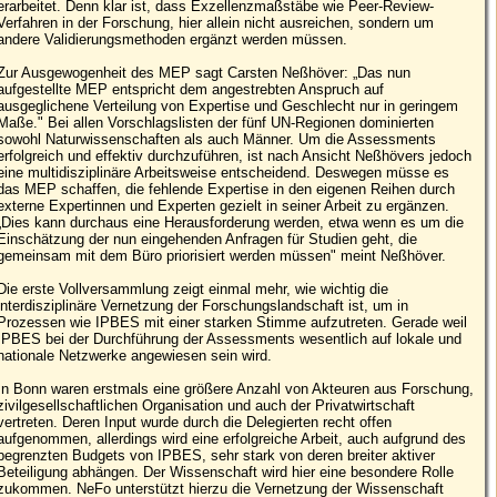
erarbeitet. Denn klar ist, dass Exzellenzmaßstäbe wie Peer-Review-
Verfahren in der Forschung, hier allein nicht ausreichen, sondern um
andere Validierungsmethoden ergänzt werden müssen.
Zur Ausgewogenheit des MEP sagt Carsten Neßhöver: „Das nun
aufgestellte MEP entspricht dem angestrebten Anspruch auf
ausgeglichene Verteilung von Expertise und Geschlecht nur in geringem
Maße." Bei allen Vorschlagslisten der fünf UN-Regionen dominierten
sowohl Naturwissenschaften als auch Männer. Um die Assessments
erfolgreich und effektiv durchzuführen, ist nach Ansicht Neßhövers jedoch
eine multidisziplinäre Arbeitsweise entscheidend. Deswegen müsse es
das MEP schaffen, die fehlende Expertise in den eigenen Reihen durch
externe Expertinnen und Experten gezielt in seiner Arbeit zu ergänzen.
„Dies kann durchaus eine Herausforderung werden, etwa wenn es um die
Einschätzung der nun eingehenden Anfragen für Studien geht, die
gemeinsam mit dem Büro priorisiert werden müssen" meint Neßhöver.
Die erste Vollversammlung zeigt einmal mehr, wie wichtig die
interdisziplinäre Vernetzung der Forschungslandschaft ist, um in
Prozessen wie IPBES mit einer starken Stimme aufzutreten. Gerade weil
IPBES bei der Durchführung der Assessments wesentlich auf lokale und
nationale Netzwerke angewiesen sein wird.
In Bonn waren erstmals eine größere Anzahl von Akteuren aus Forschung,
zivilgesellschaftlichen Organisation und auch der Privatwirtschaft
vertreten. Deren Input wurde durch die Delegierten recht offen
aufgenommen, allerdings wird eine erfolgreiche Arbeit, auch aufgrund des
begrenzten Budgets von IPBES, sehr stark von deren breiter aktiver
Beteiligung abhängen. Der Wissenschaft wird hier eine besondere Rolle
zukommen. NeFo unterstützt hierzu die Vernetzung der Wissenschaft