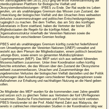
Am Samstagabend den 26.01.2013 ging die erste Vollversammlung der
Interdisziplinären Plattform für Biologische Vielfalt und
Ökosystemdienstleistungen - IPBES zu Ende. Der Rat wurde ins Leben
gerufen, um als unabhängiges Gremium das Wissen zum Zustand, der
Entwicklung der biologischen Vielfalt und den Ursachen ihres weltweiten
Verlustes zusammenzutragen und politischen Entscheidungsträgern
zugänglich zu machen. Bei dem Treffen, das am Sitz des künftigen
Sekretariats in Bonn stattfand, haben die Vertreter der bisher 105
Mitgliedsstaaten die Regeln für die künftige Arbeit, die
Organisationsstruktur innerhalb der Vereinten Nationen sowie die
Besetzung der verschiedenen Gremien festlegt.
IPBES wird als unabhängiges Gremium künftig zunächst federführend
vom Umweltprogramm der Vereinten Nationen (UNEP) verwaltet und
besteht aus dem Plenum der Mitgliedsstaaten, einem politisch besetzten
Leitungs-Büro, sowie einem so genannten Multidisziplinären
Expertengremium (MEP). Das MEP setzt sich aus weltweit führenden
Wissenschaftlern zusammen. Unter ihrer Koordination sollen künftig
Berichte entstehen, die das Wissen über den Zustand der Ökosysteme
weltweit zusammenfassen, Ursachen und Zusammenhänge des
ungebremsten Verlustes der biologischen Vielfalt darstellen und der Politik
Vorhersagen über Auswirkungen verschiedener Handlungsoptionen sowie
Maßnahmen zur Erhaltung und nachhaltigen Nutzung an die Hand geben
sollen.
Die Mitglieder des MEP wurden für die kommenden zwei Jahre gewählt
und setzen sich zu gleichen Teilen aus Vertretern der fünf UN-Regionen
zusammen. Deutsche Forscherinnen und Forscher sind nicht vertreten.
IPBES-Vorsitzender ist der Prof. Abdul Hamid Zakri aus Malaysia, der
bereits in zahlreichen internationalen Studien in der Koordination tätig war.