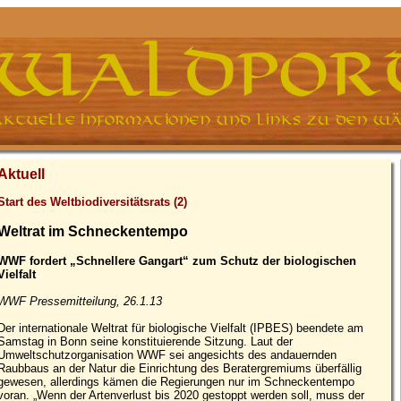
Aktuell
Start des Weltbiodiversitätsrats (2)
Weltrat im Schneckentempo
WWF fordert „Schnellere Gangart“ zum Schutz der biologischen
Vielfalt
WWF Pressemitteilung, 26.1.13
Der internationale Weltrat für biologische Vielfalt (IPBES) beendete am
Samstag in Bonn seine konstituierende Sitzung. Laut der
Umweltschutzorganisation WWF sei angesichts des andauernden
Raubbaus an der Natur die Einrichtung des Beratergremiums überfällig
gewesen, allerdings kämen die Regierungen nur im Schneckentempo
voran. „Wenn der Artenverlust bis 2020 gestoppt werden soll, muss der