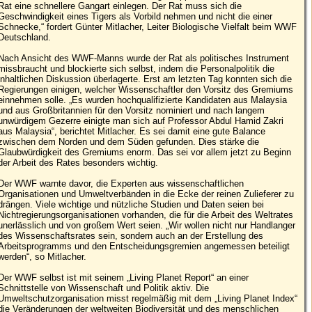
Rat eine schnellere Gangart einlegen. Der Rat muss sich die
Geschwindigkeit eines Tigers als Vorbild nehmen und nicht die einer
Schnecke,“ fordert Günter Mitlacher, Leiter Biologische Vielfalt beim WWF
Deutschland.
Nach Ansicht des WWF-Manns wurde der Rat als politisches Instrument
missbraucht und blockierte sich selbst, indem die Personalpolitik die
inhaltlichen Diskussion überlagerte. Erst am letzten Tag konnten sich die
Regierungen einigen, welcher Wissenschaftler den Vorsitz des Gremiums
einnehmen solle. „Es wurden hochqualifizierte Kandidaten aus Malaysia
und aus Großbritannien für den Vorsitz nominiert und nach langem
unwürdigem Gezerre einigte man sich auf Professor Abdul Hamid Zakri
aus Malaysia“, berichtet Mitlacher. Es sei damit eine gute Balance
zwischen dem Norden und dem Süden gefunden. Dies stärke die
Glaubwürdigkeit des Gremiums enorm. Das sei vor allem jetzt zu Beginn
der Arbeit des Rates besonders wichtig.
Der WWF warnte davor, die Experten aus wissenschaftlichen
Organisationen und Umweltverbänden in die Ecke der reinen Zulieferer zu
drängen. Viele wichtige und nützliche Studien und Daten seien bei
Nichtregierungsorganisationen vorhanden, die für die Arbeit des Weltrates
unerlässlich und von großem Wert seien. „Wir wollen nicht nur Handlanger
des Wissenschaftsrates sein, sondern auch an der Erstellung des
Arbeitsprogramms und den Entscheidungsgremien angemessen beteiligt
werden“, so Mitlacher.
Der WWF selbst ist mit seinem „Living Planet Report“ an einer
Schnittstelle von Wissenschaft und Politik aktiv. Die
Umweltschutzorganisation misst regelmäßig mit dem „Living Planet Index“
die Veränderungen der weltweiten Biodiversität und des menschlichen