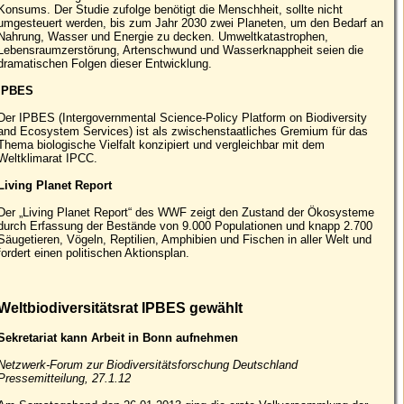
Konsums. Der Studie zufolge benötigt die Menschheit, sollte nicht
umgesteuert werden, bis zum Jahr 2030 zwei Planeten, um den Bedarf an
Nahrung, Wasser und Energie zu decken. Umweltkatastrophen,
Lebensraumzerstörung, Artenschwund und Wasserknappheit seien die
dramatischen Folgen dieser Entwicklung.
IPBES
Der IPBES (Intergovernmental Science-Policy Platform on Biodiversity
and Ecosystem Services) ist als zwischenstaatliches Gremium für das
Thema biologische Vielfalt konzipiert und vergleichbar mit dem
Weltklimarat IPCC.
Living Planet Report
Der „Living Planet Report“ des WWF zeigt den Zustand der Ökosysteme
durch Erfassung der Bestände von 9.000 Populationen und knapp 2.700
Säugetieren, Vögeln, Reptilien, Amphibien und Fischen in aller Welt und
fordert einen politischen Aktionsplan.
Weltbiodiversitätsrat IPBES gewählt
Sekretariat kann Arbeit in Bonn aufnehmen
Netzwerk-Forum zur Biodiversitätsforschung Deutschland
Pressemitteilung, 27.1.12