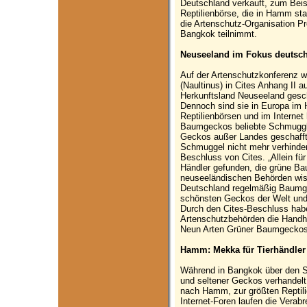
Deutschland verkauft, zum Beisp
Reptilienbörse, die in Hamm statt
die Artenschutz-Organisation Pr
Bangkok teilnimmt.
Neuseeland im Fokus deutsc
Auf der Artenschutzkonferenz 
(Naultinus) in Cites Anhang II 
Herkunftsland Neuseeland geschü
Dennoch sind sie in Europa im 
Reptilienbörsen und im Internet
Baumgeckos beliebte Schmuggle
Geckos außer Landes geschafft,
Schmuggel nicht mehr verhinder
Beschluss von Cites. „Allein fü
Händler gefunden, die grüne Bau
neuseeländischen Behörden wis
Deutschland regelmäßig Baumge
schönsten Geckos der Welt und 
Durch den Cites-Beschluss habe
Artenschutzbehörden die Handh
Neun Arten Grüner Baumgeckos 
Hamm: Mekka für Tierhändler
Während in Bangkok über den S
und seltener Geckos verhandelt
nach Hamm, zur größten Reptili
Internet-Foren laufen die Verab