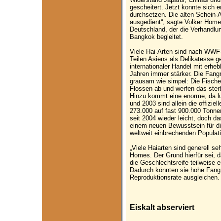
gescheitert. Jetzt konnte sich 
durchsetzen. Die alten Schein-
ausgedient“, sagte Volker Hom
Deutschland, der die Verhandlun
Bangkok begleitet.
Viele Hai-Arten sind nach WWF-
Teilen Asiens als Delikatesse ge
internationaler Handel mit erhe
Jahren immer stärker. Die Fang
grausam wie simpel: Die Fische
Flossen ab und werfen das sterb
Hinzu kommt eine enorme, da lu
und 2003 sind allein die offizie
273.000 auf fast 900.000 Tonne
seit 2004 wieder leicht, doch 
einem neuen Bewusstsein für di
weltweit einbrechenden Populat
„Viele Haiarten sind generell seh
Homes. Der Grund hierfür sei, 
die Geschlechtsreife teilweise e
Dadurch könnten sie hohe Fangz
Reproduktionsrate ausgleichen.
Eiskalt abserviert