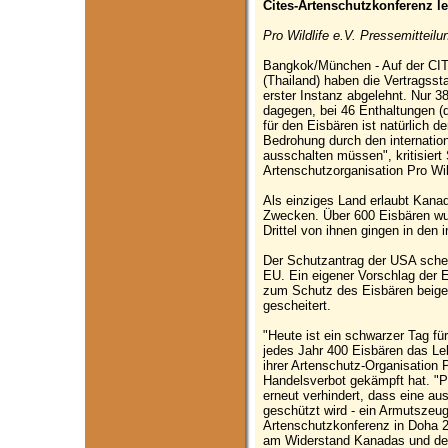
Cites-Artenschutzkonferenz l
Pro Wildlife e.V. Pressemitteilu
Bangkok/München - Auf der CI
(Thailand) haben die Vertragssta
erster Instanz abgelehnt. Nur 3
dagegen, bei 46 Enthaltungen (d
für den Eisbären ist natürlich d
Bedrohung durch den internatio
ausschalten müssen", kritisiert S
Artenschutzorganisation Pro Wil
Als einziges Land erlaubt Kana
Zwecken. Über 600 Eisbären wurd
Drittel von ihnen gingen in den i
Der Schutzantrag der USA sche
EU. Ein eigener Vorschlag der E
zum Schutz des Eisbären beiget
gescheitert.
"Heute ist ein schwarzer Tag fü
jedes Jahr 400 Eisbären das Leb
ihrer Artenschutz-Organisation P
Handelsverbot gekämpft hat. "Pr
erneut verhindert, dass eine au
geschützt wird - ein Armutszeugn
Artenschutzkonferenz in Doha 2
am Widerstand Kanadas und der