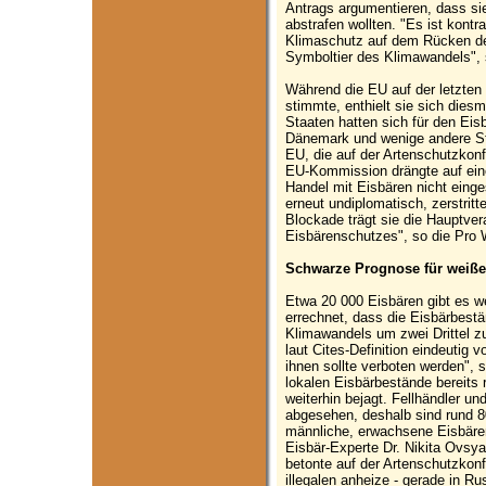
Antrags argumentieren, dass sie
abstrafen wollten. "Es ist kontr
Klimaschutz auf dem Rücken de
Symboltier des Klimawandels", s
Während die EU auf der letzten
stimmte, enthielt sie sich dies
Staaten hatten sich für den Ei
Dänemark und wenige andere Sta
EU, die auf der Artenschutzkon
EU-Kommission drängte auf eine
Handel mit Eisbären nicht einge
erneut undiplomatisch, zerstrit
Blockade trägt sie die Hauptver
Eisbärenschutzes", so die Pro W
Schwarze Prognose für weiße
Etwa 20 000 Eisbären gibt es w
errechnet, dass die Eisbärbestä
Klimawandels um zwei Drittel z
laut Cites-Definition eindeutig
ihnen sollte verboten werden", s
lokalen Eisbärbestände bereits 
weiterhin bejagt. Fellhändler u
abgesehen, deshalb sind rund 
männliche, erwachsene Eisbären,
Eisbär-Experte Dr. Nikita Ovsy
betonte auf der Artenschutzkonf
illegalen anheize - gerade in 