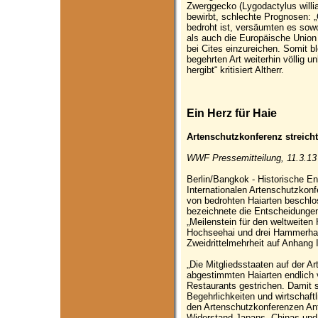
Zwerggecko (Lygodactylus willia
bewirbt, schlechte Prognosen: 
bedroht ist, versäumten es sow
als auch die Europäische Union
bei Cites einzureichen. Somit bl
begehrten Art weiterhin völlig u
hergibt“ kritisiert Altherr.
Ein Herz für Haie
Artenschutzkonferenz streicht
WWF Pressemitteilung, 11.3.13
Berlin/Bangkok - Historische E
Internationalen Artenschutzko
von bedrohten Haiarten beschl
bezeichnete die Entscheidungen
„Meilenstein für den weltweiten
Hochseehai und drei Hammerhaia
Zweidrittelmehrheit auf Anhang
„Die Mitgliedsstaaten auf der 
abgestimmten Haiarten endlich v
Restaurants gestrichen. Damit s
Begehrlichkeiten und wirtschaft
den Artenschutzkonferenzen An
Widerstand Japans, Chinas und 