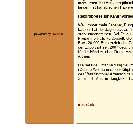
inzwischen 200 Eisbären jährlic
landen mit kanadischen Papieren
Rekordpreise für Kaminvorlege
Weil immer mehr Japaner, Euro
kaufen, hat der Jagddruck auf E
stark zugenommen. Bei Fellaukt
powered by <
wdss
>
Preise mehr als verdoppelt, die 
Etwa 20.000 Euro erzielt das Fe
der Export ist seit 2007 deutlic
für die Händler, aber für die Eis
Altherr.
Die heutige Entscheidung fiel
nächste Woche noch bestätigt w
des Washingtoner Artenschutzü
3. bis 14. März in Bangkok, Thai
» zurück