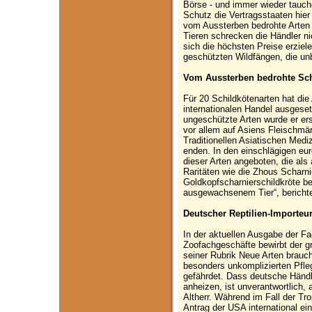
Börse - und immer wieder tauche
Schutz die Vertragsstaaten hier d
vom Aussterben bedrohte Arten 
Tieren schrecken die Händler ni
sich die höchsten Preise erziel
geschützten Wildfängen, die unb
Vom Aussterben bedrohte Sch
Für 20 Schildkötenarten hat di
internationalen Handel ausgesetz
ungeschützte Arten wurde er er
vor allem auf Asiens Fleischmär
Traditionellen Asiatischen Mediz
enden. In den einschlägigen eu
dieser Arten angeboten, die als
Raritäten wie die Zhous Scharni
Goldkopfscharnierschildkröte b
ausgewachsenem Tier“, berichtet
Deutscher Reptilien-Importeur
In der aktuellen Ausgabe der Fa
Zoofachgeschäfte bewirbt der gr
seiner Rubrik Neue Arten brauch
besonders unkomplizierten Pflegl
gefährdet. Dass deutsche Händle
anheizen, ist unverantwortlich, a
Altherr. Während im Fall der Tr
Antrag der USA international ei