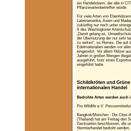
ein Handelsbann, der alle in 
Pflanzenartenbetreffen würde.
Für viele Arten von Ebenhölzer
Lateinamerika, Asien und Madaga
zukünftig nur noch unter stren
II des Washingtoner Artensch
„Damit gelang es, Umweltschutz
der Übernutzung der nur sehr 
zu wirken“, so Homes. Die auf 
Edelmaterialien werden vor all
eingesetzt. Vor allem Hölzer a
Jahren in großen Mengen illega
ausgeführt, trotz eines Export
eingeführt hatte.
Schildkröten und Grüne
internationalen Handel
Bedrohte Arten werden auch i
Pro Wildlife e.V. Pressemitteilu
Bangkok/München - Die Cites-A
(Thailand) hat am Freitag den 
Geckoarten beschlossen, die un
Heimtierhandel bedroht werden. 