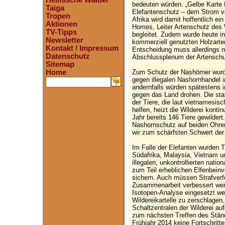
Heimische Wälder
bedeuten würden. „Gelbe Karte
Taiga
Elefantenschutz – dem Strom vo
Tropen
Afrika wird damit hoffentlich ei
Aktionen
Homes, Leiter Artenschutz des
TV-Tipps
begleitet. Zudem wurde heute 
Newsletter
kommerziell genutzten Holzarte
Kontakt / Impressum
Entscheidung muss allerdings 
Datenschutz
Abschlussplenum der Artenschu
Sitemap
Zum Schutz der Nashörner wurde
Home
gegen illegalen Nashornhandel 
.
andernfalls würden spätestens 
gegen das Land drohen. Die sta
der Tiere, die laut vietnamesi
helfen, heizt die Wilderei konti
Jahr bereits 146 Tiere gewildert
Nashornschutz auf beiden Ohren
wir zum schärfsten Schwert der
Im Falle der Elefanten wurden 
Südafrika, Malaysia, Vietnam und
illegalen, unkontrollierten nati
zum Teil erheblichen Elfenbeinv
sichern. Auch müssen Strafverf
Zusammenarbeit verbessert we
Isotopen-Analyse eingesetzt wer
Wildereikartelle zu zerschlage
Schaltzentralen der Wilderei a
zum nächsten Treffen des Stä
Frühjahr 2014 keine Fortschritt