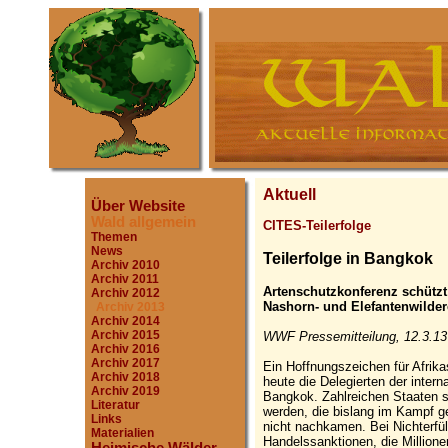
Aktuell
Über Website
Wald allgemein
CITES-Teilerfolge
Themen
News
Teilerfolge in Bangkok
Archiv 2010
Archiv 2011
Artenschutzkonferenz schützt
Archiv 2012
Nashorn- und Elefantenwilder
Archiv 2013
Archiv 2014
Archiv 2015
WWF Pressemitteilung, 12.3.13
Archiv 2016
Archiv 2017
Ein Hoffnungszeichen für Afrik
Archiv 2018
heute die Delegierten der inter
Archiv 2019
Bangkok. Zahlreichen Staaten 
Literatur
werden, die bislang im Kampf ge
Links
nicht nachkamen. Bei Nichterfül
Materialien
Handelssanktionen, die Millionen