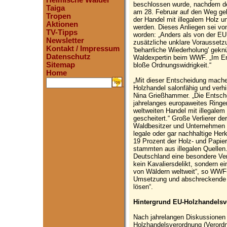
Heimische Wälder
beschlossen wurde, nachdem de
Taiga
am 28. Februar auf den Weg geb
Tropen
der Handel mit illegalem Holz u
Aktionen
werden. Dieses Anliegen sei vo
TV-Tipps
worden: „Anders als von der EU 
Newsletter
zusätzliche unklare Voraussetzu
Kontakt / Impressum
'beharrliche Wiederholung' geknü
Datenschutz
Waldexpertin beim WWF. „Im Erge
Sitemap
bloße Ordnungswidrigkeit.“
Home
„Mit dieser Entscheidung mache
.
Holzhandel salonfähig und verh
Nina Grießhammer. „Die Entsche
jahrelanges europaweites Ringe
weltweiten Handel mit illegalem
gescheitert.“ Große Verlierer de
Waldbesitzer und Unternehmen de
legale oder gar nachhaltige Her
19 Prozent der Holz- und Papie
stammten aus illegalen Quellen.
Deutschland eine besondere Vera
kein Kavaliersdelikt, sondern e
von Wäldern weltweit“, so WW
Umsetzung und abschreckende S
lösen“.
Hintergrund EU-Holzhandelsv
Nach jahrelangen Diskussionen
Holzhandelsverordnung (Verordn