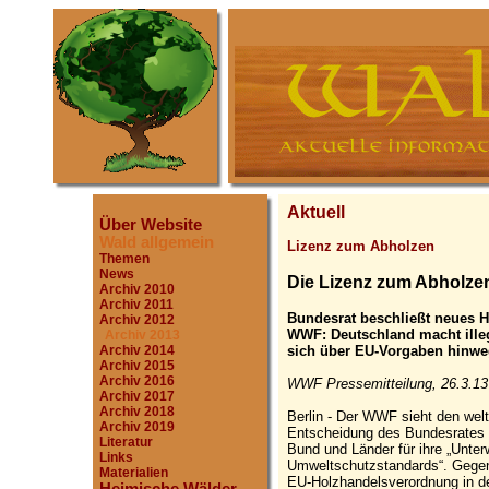
Aktuell
Über Website
Wald allgemein
Lizenz zum Abholzen
Themen
News
Die Lizenz zum Abholze
Archiv 2010
Archiv 2011
Bundesrat beschließt neues 
Archiv 2012
WWF: Deutschland macht illeg
Archiv 2013
sich über EU-Vorgaben hinw
Archiv 2014
Archiv 2015
Archiv 2016
WWF Pressemitteilung, 26.3.13
Archiv 2017
Archiv 2018
Berlin - Der WWF sieht den wel
Archiv 2019
Entscheidung des Bundesrates am
Literatur
Bund und Länder für ihre „Unte
Links
Umweltschutzstandards“. Gegens
Materialien
EU-Holzhandelsverordnung in d