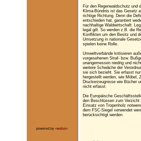
Für den Regenwaldschutz und di
Klima-Bündnis ist das Gesetz alle
richtige Richtung. Denn die Defin
entschieden hat, garantiert wed
nachhaltige Waldwirtschaft. Leg
legal gilt. So werden z.B. die R
Konflikten um den Besitz und d
Umsetzung in nationale Gesetze
spielen keine Rolle.
Umweltverbände kritisieren auß
vorgesehenen Straf- bzw. Bußge
unangemessen niedrig und nicht
weitere Schwäche der Verordnun
sie sich bezieht. Sie erfasst nu
hergestellt werden, wie Möbel, Z
Druckerzeugnisse wie Bücher 
nicht erfasst.
Die Europäische Geschäftsstell
den Beschlüssen zum Verzicht a
Einsatz von Tropenholz notwendig
dem FSC-Siegel verwendet werde
berücksichtigt werden.
powered by <
wdss
>