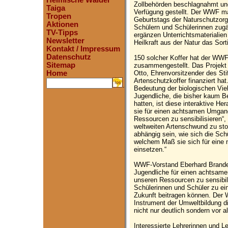
Heimische Wälder
Zollbehörden beschlagnahmt un
Taiga
Verfügung gestellt. Der WWF ma
Tropen
Geburtstags der Naturschutzorg
Aktionen
Schülern und Schülerinnen zug
TV-Tipps
ergänzen Unterrichtsmaterialien
Newsletter
Heilkraft aus der Natur das Sort
Kontakt / Impressum
Datenschutz
150 solcher Koffer hat der WWF
Sitemap
zusammengestellt. Das Projekt 
Otto, Ehrenvorsitzender des St
Home
Artenschutzkoffer finanziert h
.
Bedeutung der biologischen Viel
Jugendliche, die bisher kaum 
hatten, ist diese interaktive 
sie für einen achtsamen Umgan
Ressourcen zu sensibilisieren“, 
weltweiten Artenschwund zu sto
abhängig sein, wie sich die Sch
welchem Maß sie sich für eine 
einsetzen.“
WWF-Vorstand Eberhard Brandes
Jugendliche für einen achtsam
unseren Ressourcen zu sensibili
Schülerinnen und Schüler zu ei
Zukunft beitragen können. Der
Instrument der Umweltbildung di
nicht nur deutlich sondern vor a
Interessierte Lehrerinnen und 