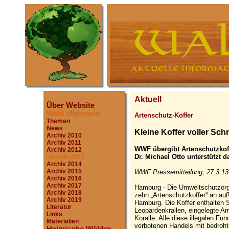
Aktuell
Über Website
Wald allgemein
Artenschutz-Koffer
Themen
News
Kleine Koffer voller Sch
Archiv 2010
Archiv 2011
WWF übergibt Artenschutzko
Archiv 2012
Dr. Michael Otto unterstützt d
Archiv 2013
Archiv 2014
Archiv 2015
WWF Pressemitteilung, 27.3.13
Archiv 2016
Archiv 2017
Hamburg - Die Umweltschutzor
Archiv 2018
zehn „Artenschutzkoffer“ an auß
Archiv 2019
Hamburg. Die Koffer enthalten S
Literatur
Leopardenkrallen, eingelegte A
Links
Koralle. Alle diese illegalen F
Materialien
verbotenen Handels mit bedroht