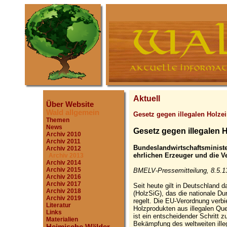
Aktuell
Über Website
Wald allgemein
Gesetz gegen illegalen Holze
Themen
News
Gesetz gegen illegalen Ho
Archiv 2010
Archiv 2011
Bundeslandwirtschaftsministe
Archiv 2012
ehrlichen Erzeuger und die V
Archiv 2013
Archiv 2014
Archiv 2015
BMELV-Pressemitteilung, 8.5.1
Archiv 2016
Archiv 2017
Seit heute gilt in Deutschland
Archiv 2018
(HolzSiG), das die nationale D
Archiv 2019
regelt. Die EU-Verordnung verbi
Literatur
Holzprodukten aus illegalen Qu
Links
ist ein entscheidender Schritt
Materialien
Bekämpfung des weltweiten illeg