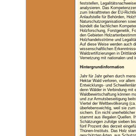
feststellen, Legalitätsnachweis
analysieren. Das Kompetenzzen
zum Inkrafttreten der EU-Richtli
Anlaufstelle für Behörden, Holz
Naturschutzorganisationen sowo
bündelt die fachlichen Kompeten
Holzforschung, Forstgenetik, Fo
den Gebieten Holzartenbestimm
Holzhandelsströme und Legalitäts
Auf diese Weise werden auch di
wissenschaftlichen Erkenntniss
Waldzertifizierungen in Drittlä
Vernetzung mit nationalen und i
Hintergrundinformation
Jahr für Jahr gehen durch mensc
Hektar Wald verloren, vor allem
Entwicklungs- und Schwellenlän
denn Wälder in Verbindung mit 
Waldbewirtschaftung können ma
und zur Armutsbeseitigung beitr
Viertel der Weltbevölkerung (ca
überlebenswichtig, weil sie zum
sichern. Ein nicht unerheblicher
stammt aus illegalen Quellen. I
Schätzungen zufolge sieben bis
fünf Prozent des derzeit eingef
Thünen-Instituts. Das Holz sta
geschützten Arten, aus Schutzg