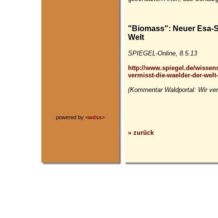
"Biomass": Neuer Esa-Sa
Welt
SPIEGEL-Online, 8.5.13
http://www.spiegel.de/wissens
vermisst-die-waelder-der-welt
(Kommentar Waldportal: Wir ver
powered by <
wdss
>
» zurück