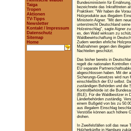
Heimische Wälder
Bundesministerin für Ernährung
Taiga
bezeichnete das Inkrafttreten al
Tropen
Praktiken: "Wir haben die Vora
Aktionen
Holzprodukte aus illegalem Ein
TV-Tipps
Ministerin Aigner. "Mit dem ne
Newsletter
unterstreicht Deutschland seine
Kontakt / Impressum
Holzeinschlag", sagte Aigner zu
Datenschutz
es, den Wald wirksam zu schütz
Sitemap
Waldbewirtschaftung in Deutsch
Zudem werden ehrliche Holzprod
Home
Maßnahmen gegen den illegalen 
.
Nachteilen geschützt.
Das bisher bereits in Deutschl
regelt die nationalen Kontrollen
EU separate Partnerschaftsabk
abgeschlossen haben. Mit der a
Sicherungs-Gesetzes wird nun H
einschließlich der EU selbst. D
zuständigen Behörden und die S
Kontrollbehörde ist die Bundesa
(BLE). Für die Waldbesitzer in 
Länderbehörden zuständig. Vers
einem Bußgeld von bis zu 50.0
aus illegalem Einschlag beschl
Verstöße können auch höhere Ge
drohen.
In Zweifelsfällen soll das neu
Holzherkünfte in Hamburg zukünf