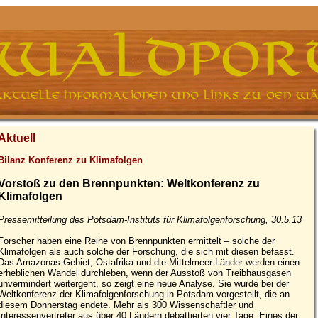
Aktuell
Bilanz Konferenz zu Klimafolgen
Vorstoß zu den Brennpunkten: Weltkonferenz zu
Klimafolgen
Pressemitteilung des Potsdam-Instituts für Klimafolgenforschung, 30.5.13
Forscher haben eine Reihe von Brennpunkten ermittelt – solche der
Klimafolgen als auch solche der Forschung, die sich mit diesen befasst.
Das Amazonas-Gebiet, Ostafrika und die Mittelmeer-Länder werden einen
erheblichen Wandel durchleben, wenn der Ausstoß von Treibhausgasen
unvermindert weitergeht, so zeigt eine neue Analyse. Sie wurde bei der
Weltkonferenz der Klimafolgenforschung in Potsdam vorgestellt, die an
diesem Donnerstag endete. Mehr als 300 Wissenschaftler und
Interessenvertreter aus über 40 Ländern debattierten vier Tage. Eines der