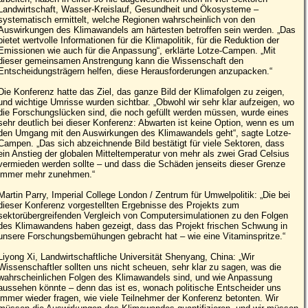
Landwirtschaft, Wasser-Kreislauf, Gesundheit und Ökosysteme –
systematisch ermittelt, welche Regionen wahrscheinlich von den
Auswirkungen des Klimawandels am härtesten betroffen sein werden. „Das
bietet wertvolle Informationen für die Klimapolitik, für die Reduktion der
Emissionen wie auch für die Anpassung“, erklärte Lotze-Campen. „Mit
dieser gemeinsamen Anstrengung kann die Wissenschaft den
Entscheidungsträgern helfen, diese Herausforderungen anzupacken.“
Die Konferenz hatte das Ziel, das ganze Bild der Klimafolgen zu zeigen,
und wichtige Umrisse wurden sichtbar. „Obwohl wir sehr klar aufzeigen, wo
die Forschungslücken sind, die noch gefüllt werden müssen, wurde eines
sehr deutlich bei dieser Konferenz: Abwarten ist keine Option, wenn es um
den Umgang mit den Auswirkungen des Klimawandels geht“, sagte Lotze-
Campen. „Das sich abzeichnende Bild bestätigt für viele Sektoren, dass
ein Anstieg der globalen Mitteltemperatur von mehr als zwei Grad Celsius
vermieden werden sollte – und dass die Schäden jenseits dieser Grenze
immer mehr zunehmen.“
Martin Parry, Imperial College London / Zentrum für Umwelpolitik: „Die bei
dieser Konferenz vorgestellten Ergebnisse des Projekts zum
sektorübergreifenden Vergleich von Computersimulationen zu den Folgen
des Klimawandens haben gezeigt, dass das Projekt frischen Schwung in
unsere Forschungsbemühungen gebracht hat – wie eine Vitaminspritze.“
Liyong Xi, Landwirtschaftliche Universität Shenyang, China: „Wir
Wissenschaftler sollten uns nicht scheuen, sehr klar zu sagen, was die
wahrscheinlichen Folgen des Klimawandels sind, und wie Anpassung
aussehen könnte – denn das ist es, wonach politische Entscheider uns
immer wieder fragen, wie viele Teilnehmer der Konferenz betonten. Wir