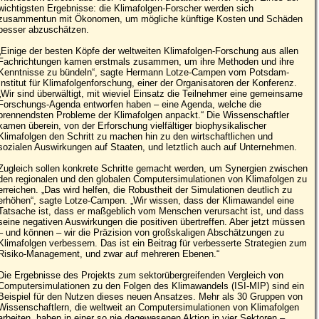
wichtigsten Ergebnisse: die Klimafolgen-Forscher werden sich
zusammentun mit Ökonomen, um mögliche künftige Kosten und Schäden
besser abzuschätzen.
„Einige der besten Köpfe der weltweiten Klimafolgen-Forschung aus allen
Fachrichtungen kamen erstmals zusammen, um ihre Methoden und ihre
Kenntnisse zu bündeln“, sagte Hermann Lotze-Campen vom Potsdam-
Institut für Klimafolgenforschung, einer der Organisatoren der Konferenz.
„Wir sind überwältigt, mit wieviel Einsatz die Teilnehmer eine gemeinsame
Forschungs-Agenda entworfen haben – eine Agenda, welche die
brennendsten Probleme der Klimafolgen anpackt.“ Die Wissenschaftler
kamen überein, von der Erforschung vielfältiger biophysikalischer
Klimafolgen den Schritt zu machen hin zu den wirtschaftlichen und
sozialen Auswirkungen auf Staaten, und letztlich auch auf Unternehmen.
Zugleich sollen konkrete Schritte gemacht werden, um Synergien zwischen
den regionalen und den globalen Computersimulationen von Klimafolgen zu
erreichen. „Das wird helfen, die Robustheit der Simulationen deutlich zu
erhöhen“, sagte Lotze-Campen. „Wir wissen, dass der Klimawandel eine
Tatsache ist, dass er maßgeblich vom Menschen verursacht ist, und dass
seine negativen Auswirkungen die positiven übertreffen. Aber jetzt müssen
– und können – wir die Präzision von großskaligen Abschätzungen zu
Klimafolgen verbessern. Das ist ein Beitrag für verbesserte Strategien zum
Risiko-Management, und zwar auf mehreren Ebenen.“
Die Ergebnisse des Projekts zum sektorübergreifenden Vergleich von
Computersimulationen zu den Folgen des Klimawandels (ISI-MIP) sind ein
Beispiel für den Nutzen dieses neuen Ansatzes. Mehr als 30 Gruppen von
Wissenschaftlern, die weltweit an Computersimulationen von Klimafolgen
arbeiten, haben in einer so nie dagewesenen Aktion in vier Sektoren –