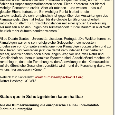
müssen die Auswirkungen des Klimawandes quantifizieren, und wir müssen
Zahlen für Anpassungsmaßnahmen haben. Diese Konferenz hat hierbei
wichtige Fortschritte erzielt. Aber wir müssen – und werden – das auf
globaler Ebene fortsetzen. Ein wichtiger Punkt hierbei ist die
Landwirtschaft, die sehr empfindlich ist gegenüber den Auswirkungen des
Klimawandels. Dies hat Folgen für die globale Ernährungssicherheit,
natürlich vor allem für Entwicklungsländer mit einer großen Bevölkerung.
Wir müssen also den Folgen des Klimawandels für die Bauern in aller Welt
deutlich mehr Aufmerksamkeit widmen.“
Filipe Duarte Santos, Universität Lissabon, Portugal: „Die Weltkonferenz zu
Klimafolgen war eine sehr erfolgreiche Gelegenheit, die neuesten
Ergebnisse von Computersimulationen der Klimafolgen vorzustellen und zu
diskutieren. Wir verstehen jetzt die damit verbundenen Unsicherheiten
besser, aber wir haben noch einen langen Weg vor uns, weil Natur und
Gesellschaft so überaus komlexe Systeme sind. Abschließend möchte ich
vorschlagen, dass die Forschung zu den Auswirkungen des Klimawandels
auf die öffentliche Gesundheit verstärkt wird – und die Forschung dazu, wie
wir uns hier anpassen können.“
Weblink zur Konferenz:
www.climate-impacts-2013.org
Twitter-Hashtag: #CIW13
Status quo in Schutzgebieten kaum haltbar
Wie die Klimaerwärmung die europäische Fauna-Flora-Habitat-
Richtlinie untergräbt