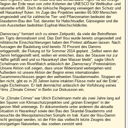
Region der Erde neun von zehn Kriterien der UNESCO für Weltkultur- und
naturerbe erfüllt. Doch die türkische Regierung verweigert den Schutz und
will Hasankeyf fluten. Im Zuge des Projektes werden 65.000 Menschen
umgesiedelt und für zahlreiche Tier- und Pflanzenarten bedeutet der
Staudamm-Bau den Tod, darunter für Habichtsadler, Gänsegeier und die
vom Aussterben bedrohten Euphrat-Weichschildkröte.
„Damocracy“ formiert sich zu einem Zeitpunkt, da viele der Betroffenen
am Tigris demoralisiert sind. Das Dorf Ilisu wurde bereits umgesiedelt und
militärische Einschüchterungen haben den Protest abflauen lassen. Nach
Aussagen der Bauleitung sind bereits 70 Prozent des Damms
fertiggestellt, die Flutung ist für Sommer 2014 geplant. „Selbst wenn der
Damm fertiggestellt wird, wollen wir erreichen, dass der Stausee nur zur
Hälfte gefüllt wird und so Hasankeyf über Wasser bleibt“, sagte Ulrich
Eichelmann von RiverWatch anlässlich der „Damocracy“-Protestaktion.
„Unsere Aktion soll zeigen, dass unser Widerstand weitergehen wird.
Außerdem ist unsere Aktion der Beginn eines internationalen
Zusammenschlusses gegen den weltweiten Staudammwahn. Stoppen wir
den nicht, gibt es in 20 Jahren keine intakten Flüsse mehr auf der Erde“,
sagte Eichelmann. Er lädt demnächst anlässlich der Vorführung seines
Films „Climate Crimes“ in Berlin zur Diskussion ein.
Für „Climate Crimes“ war Ulrich Eichelmann mehr als zwei Jahre lang auf
den Spuren von Klimaschutzprojekten und „grünen Energien“ in der
ganzen Welt unterwegs. Er dokumentierte unter anderem die aktuelle
Situation in Hasankeyf sowie den Bau des Skandal-Staudamms und
besuchte die Mesopotamischen Sümpfe im Irak. Kann der Ilisu-Damm
nicht gestoppt werden, ist der Film das vielleicht letzte Zeugnis des
einzigartigen Naturerbes, das soeben zerstört wird.