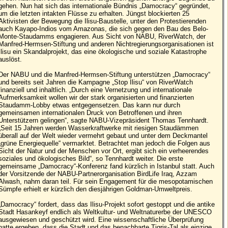
gehen. Nun hat sich das internationale Bündnis „Damocracy“ gegründet,
um die letzten intakten Flüsse zu erhalten. Jüngst blockierten 25
Aktivisten der Bewegung die Ilisu-Baustelle, unter den Protestierenden
auch Kayapo-Indios vom Amazonas, die sich gegen den Bau des Belo-
Monte-Staudamms engagieren. Aus Sicht von NABU, RiverWatch, der
Manfred-Hermsen-Stiftung und anderen Nichtregierungsorganisationen ist
Ilisu ein Skandalprojekt, das eine ökologische und soziale Katastrophe
auslöst.
Der NABU und die Manfred-Hermsen-Stiftung unterstützen „Damocracy“
und bereits seit Jahren die Kampagne „Stop Ilisu“ von RiverWatch
finanziell und inhaltlich. „Durch eine Vernetzung und internationale
Aufmerksamkeit wollen wir der stark organisierten und finanzierten
Staudamm-Lobby etwas entgegensetzen. Das kann nur durch
gemeinsamen internationalen Druck von Betroffenen und ihren
Unterstützern gelingen“, sagte NABU-Vizepräsident Thomas Tennhardt.
„Seit 15 Jahren werden Wasserkraftwerke mit riesigen Staudämmen
überall auf der Welt wieder vermehrt gebaut und unter dem Deckmantel
„grüne Energiequelle“ vermarktet. Betrachtet man jedoch die Folgen aus
Sicht der Natur und der Menschen vor Ort, ergibt sich ein verheerendes
soziales und ökologisches Bild“, so Tennhardt weiter. Die erste
gemeinsame „Damocracy“-Konferenz fand kürzlich in Istanbul statt. Auch
der Vorsitzende der NABU-Partnerorganisation BirdLife Iraq, Azzam
Alwash, nahm daran teil. Für sein Engagement für die mesopotamischen
Sümpfe erhielt er kürzlich den diesjährigen Goldman-Umweltpreis.
„Damocracy“ fordert, dass das Ilisu-Projekt sofort gestoppt und die antike
Stadt Hasankeyf endlich als Weltkultur- und Weltnaturerbe der UNESCO
ausgewiesen und geschützt wird. Eine wissenschaftliche Überprüfung
hatte ergeben, dass die Stadt und das benachbarte Tigris-Tal als einzige