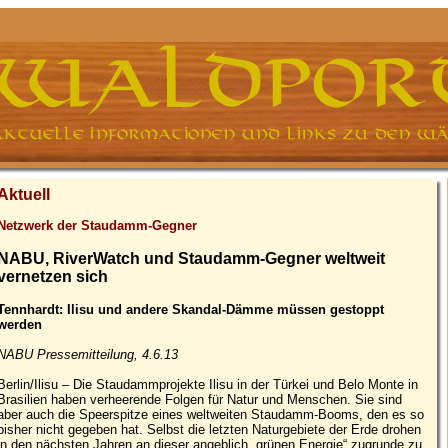
Aktuell
Netzwerk der Staudamm-Gegner
NABU, RiverWatch und Staudamm-Gegner weltweit
vernetzen sich
Tennhardt: Ilisu und andere Skandal-Dämme müssen gestoppt
werden
NABU Pressemitteilung, 4.6.13
Berlin/Ilisu – Die Staudammprojekte Ilisu in der Türkei und Belo Monte in
Brasilien haben verheerende Folgen für Natur und Menschen. Sie sind
aber auch die Speerspitze eines weltweiten Staudamm-Booms, den es so
bisher nicht gegeben hat. Selbst die letzten Naturgebiete der Erde drohen
in den nächsten Jahren an dieser angeblich „grünen Energie“ zugrunde zu