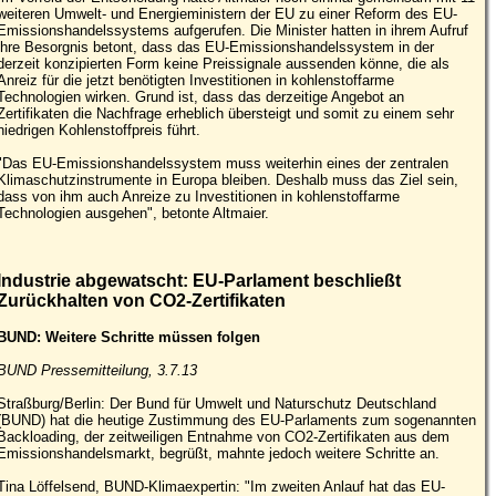
weiteren Umwelt- und Energieministern der EU zu einer Reform des EU-
Emissionshandelssystems aufgerufen. Die Minister hatten in ihrem Aufruf
ihre Besorgnis betont, dass das EU-Emissionshandelssystem in der
derzeit konzipierten Form keine Preissignale aussenden könne, die als
Anreiz für die jetzt benötigten Investitionen in kohlenstoffarme
Technologien wirken. Grund ist, dass das derzeitige Angebot an
Zertifikaten die Nachfrage erheblich übersteigt und somit zu einem sehr
niedrigen Kohlenstoffpreis führt.
"Das EU-Emissionshandelssystem muss weiterhin eines der zentralen
Klimaschutzinstrumente in Europa bleiben. Deshalb muss das Ziel sein,
dass von ihm auch Anreize zu Investitionen in kohlenstoffarme
Technologien ausgehen", betonte Altmaier.
Industrie abgewatscht: EU-Parlament beschließt
Zurückhalten von CO2-Zertifikaten
BUND: Weitere Schritte müssen folgen
BUND Pressemitteilung, 3.7.13
Straßburg/Berlin: Der Bund für Umwelt und Naturschutz Deutschland
(BUND) hat die heutige Zustimmung des EU-Parlaments zum sogenannten
Backloading, der zeitweiligen Entnahme von CO2-Zertifikaten aus dem
Emissionshandelsmarkt, begrüßt, mahnte jedoch weitere Schritte an.
Tina Löffelsend, BUND-Klimaexpertin: "Im zweiten Anlauf hat das EU-