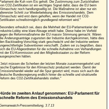
Parlament die Kuh vom Eis geholt. Die Zustimmung zum Zurückhalten
von CO2-Zertifikaten ist ein wichtiges Signal dafür, dass die EU beim
Klimaschutz noch handlungswillig ist. Die Maßnahme ist aber nur ein
allererster Schritt zur Wiederbelebung des Emissionshandels. Dem
Klimaschutz wird erst dann geholfen, wenn der Handel mit CO2-
Zertifikaten schnellstmöglich grundlegend reformiert wird."
Besonders erfreulich sei, dass die Mehrheit der EU-Parlamentarier der
Industrie-Lobby eine klare Absage erteilt habe. Diese habe im Vorfeld
gegen die Reformmaßnahme der EU massiv Stimmung gemacht. Wären
die Änderungsanträge zugunsten der Industrie durchgekommen, hätte dies
den Backloading-Vorschlag stark geschwächt und der Industrie weitere
ungerechtfertigte Subventionen verschafft. Zudem sei zu begrüßen, dass
sich die EU-Abgeordneten für die schnelle Aufnahme von Verhandlungen
mit der EU-Kommission und den Mitgliedsstaaten zu der Reform
ausgesprochen hätten.
"Jetzt müssen die Scherben der letzten Monate zusammengekehrt und
rasche Ergebnisse für den Klimaschutz produziert werden. Damit der
Emissionshandel wieder auf die Spur gesetzt wird, muss sich auch die
deutsche Bundesregierung endlich hinter die schnelle und strukturelle
Reform des CO2-Zertifikatehandels stellen."
Hürde im zweiten Anlauf genommen: EU-Parlament für
schnelle Reform des Emissionshandels
Germanwatch-Pressemitteilung, 3.7.13