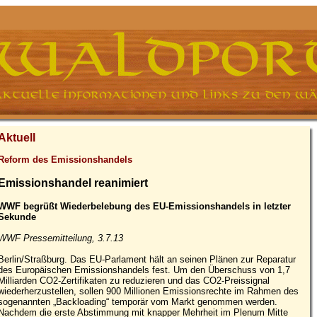
Aktuell
Reform des Emissionshandels
Emissionshandel reanimiert
WWF begrüßt Wiederbelebung des EU-Emissionshandels in letzter
Sekunde
WWF Pressemitteilung, 3.7.13
Berlin/Straßburg. Das EU-Parlament hält an seinen Plänen zur Reparatur
des Europäischen Emissionshandels fest. Um den Überschuss von 1,7
Milliarden CO2-Zertifikaten zu reduzieren und das CO2-Preissignal
wiederherzustellen, sollen 900 Millionen Emissionsrechte im Rahmen des
sogenannten „Backloading“ temporär vom Markt genommen werden.
Nachdem die erste Abstimmung mit knapper Mehrheit im Plenum Mitte