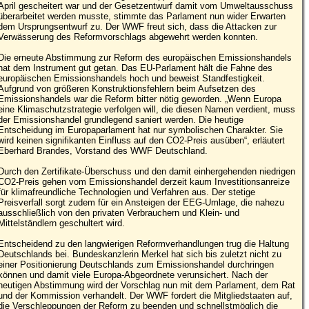
April gescheitert war und der Gesetzentwurf damit vom Umweltausschuss
überarbeitet werden musste, stimmte das Parlament nun wider Erwarten
dem Ursprungsentwurf zu. Der WWF freut sich, dass die Attacken zur
Verwässerung des Reformvorschlags abgewehrt werden konnten.
Die erneute Abstimmung zur Reform des europäischen Emissionshandels
hat dem Instrument gut getan. Das EU-Parlament hält die Fahne des
europäischen Emissionshandels hoch und beweist Standfestigkeit.
Aufgrund von größeren Konstruktionsfehlern beim Aufsetzen des
Emissionshandels war die Reform bitter nötig geworden. „Wenn Europa
eine Klimaschutzstrategie verfolgen will, die diesen Namen verdient, muss
der Emissionshandel grundlegend saniert werden. Die heutige
Entscheidung im Europaparlament hat nur symbolischen Charakter. Sie
wird keinen signifikanten Einfluss auf den CO2-Preis ausüben“, erläutert
Eberhard Brandes, Vorstand des WWF Deutschland.
Durch den Zertifikate-Überschuss und den damit einhergehenden niedrigen
CO2-Preis gehen vom Emissionshandel derzeit kaum Investitionsanreize
für klimafreundliche Technologien und Verfahren aus. Der stetige
Preisverfall sorgt zudem für ein Ansteigen der EEG-Umlage, die nahezu
ausschließlich von den privaten Verbrauchern und Klein- und
Mittelständlern geschultert wird.
Entscheidend zu den langwierigen Reformverhandlungen trug die Haltung
Deutschlands bei. Bundeskanzlerin Merkel hat sich bis zuletzt nicht zu
einer Positionierung Deutschlands zum Emissionshandel durchringen
können und damit viele Europa-Abgeordnete verunsichert. Nach der
heutigen Abstimmung wird der Vorschlag nun mit dem Parlament, dem Rat
und der Kommission verhandelt. Der WWF fordert die Mitgliedstaaten auf,
die Verschleppungen der Reform zu beenden und schnellstmöglich die