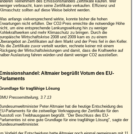
anderen Teilnehmern des Emissionshandels Zertifikate kaufen. Wer
weniger verbraucht, kann seine Zertifikate verkaufen. Effizienz und
Klimaschutz sollten auf diese Weise belohnt werden.
Was anfangs vielversprechend wirkte, konnte bisher die hohen
Erwartungen nicht erfüllen. Der CO2-Preis erreichte die notwendige Höhe
nicht, um eine entsprechende Lenkungswirkung hin zu weniger
Kohlekraftwerken und mehr Klimaschutz zu bringen. Durch die
europäische Wirtschaftskrise 2008 und 2009 kam es zu einem
Überangebot an Zertifikaten auf dem Markt und der Preis fiel in den Keller.
Als die Zertifikate zuvor verteilt wurden, rechnete keiner mit einem
Rückgang der Wirtschaftsleistungen und damit, dass die Kraftwerke auf
halber Auslastung fahren würden und damit weniger CO2 ausstießen.
Emissionshandel: Altmaier begrüßt Votum des EU-
Parlaments
Grundlage für tragfähige Lösung
BMU Pressemitteilung, 3.7.13
Bundesumweltminister Peter Altmaier hat die heutige Entscheidung des
EU-Parlaments für die zeitweilige Verknappung der Zertifikate für den
Ausstoß von Treibhausgasen begrüßt. "Der Beschluss des EU-
Parlamentes ist eine gute Grundlage für eine tragfähige Lösung", sagte der
Bundesumweltminister.
Im Vorfeld der Entscheidung hatte Altmaier noch einmal gemeinsam mit 11