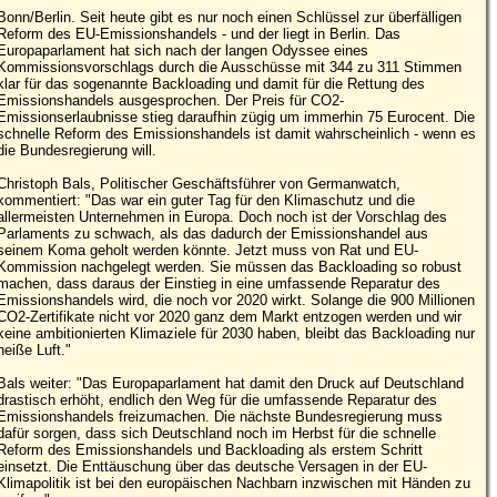
Bonn/Berlin. Seit heute gibt es nur noch einen Schlüssel zur überfälligen
Reform des EU-Emissionshandels - und der liegt in Berlin. Das
Europaparlament hat sich nach der langen Odyssee eines
Kommissionsvorschlags durch die Ausschüsse mit 344 zu 311 Stimmen
klar für das sogenannte Backloading und damit für die Rettung des
Emissionshandels ausgesprochen. Der Preis für CO2-
Emissionserlaubnisse stieg daraufhin zügig um immerhin 75 Eurocent. Die
schnelle Reform des Emissionshandels ist damit wahrscheinlich - wenn es
die Bundesregierung will.
Christoph Bals, Politischer Geschäftsführer von Germanwatch,
kommentiert: "Das war ein guter Tag für den Klimaschutz und die
allermeisten Unternehmen in Europa. Doch noch ist der Vorschlag des
Parlaments zu schwach, als das dadurch der Emissionshandel aus
seinem Koma geholt werden könnte. Jetzt muss von Rat und EU-
Kommission nachgelegt werden. Sie müssen das Backloading so robust
machen, dass daraus der Einstieg in eine umfassende Reparatur des
Emissionshandels wird, die noch vor 2020 wirkt. Solange die 900 Millionen
CO2-Zertifikate nicht vor 2020 ganz dem Markt entzogen werden und wir
keine ambitionierten Klimaziele für 2030 haben, bleibt das Backloading nur
heiße Luft."
Bals weiter: "Das Europaparlament hat damit den Druck auf Deutschland
drastisch erhöht, endlich den Weg für die umfassende Reparatur des
Emissionshandels freizumachen. Die nächste Bundesregierung muss
dafür sorgen, dass sich Deutschland noch im Herbst für die schnelle
Reform des Emissionshandels und Backloading als erstem Schritt
einsetzt. Die Enttäuschung über das deutsche Versagen in der EU-
Klimapolitik ist bei den europäischen Nachbarn inzwischen mit Händen zu