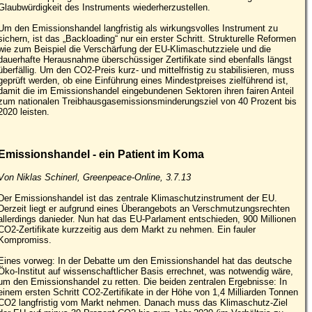
Glaubwürdigkeit des Instruments wiederherzustellen.
Um den Emissionshandel langfristig als wirkungsvolles Instrument zu
sichern, ist das „Backloading“ nur ein erster Schritt. Strukturelle Reformen
wie zum Beispiel die Verschärfung der EU-Klimaschutzziele und die
dauerhafte Herausnahme überschüssiger Zertifikate sind ebenfalls längst
überfällig. Um den CO2-Preis kurz- und mittelfristig zu stabilisieren, muss
geprüft werden, ob eine Einführung eines Mindestpreises zielführend ist,
damit die im Emissionshandel eingebundenen Sektoren ihren fairen Anteil
zum nationalen Treibhausgasemissionsminderungsziel von 40 Prozent bis
2020 leisten.
Emissionshandel - ein Patient im Koma
Von Niklas Schinerl, Greenpeace-Online, 3.7.13
Der Emissionshandel ist das zentrale Klimaschutzinstrument der EU.
Derzeit liegt er aufgrund eines Überangebots an Verschmutzungsrechten
allerdings danieder. Nun hat das EU-Parlament entschieden, 900 Millionen
CO2-Zertifikate kurzzeitig aus dem Markt zu nehmen. Ein fauler
Kompromiss.
Eines vorweg: In der Debatte um den Emissionshandel hat das deutsche
Öko-Institut auf wissenschaftlicher Basis errechnet, was notwendig wäre,
um den Emissionshandel zu retten. Die beiden zentralen Ergebnisse: In
einem ersten Schritt CO2-Zertifikate in der Höhe von 1,4 Milliarden Tonnen
CO2 langfristig vom Markt nehmen. Danach muss das Klimaschutz-Ziel