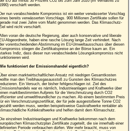
der EU auf minus 30 Prozent CO2 bis zum Jahr 2020 (im Verhältnis zu
1990) verschärft werden.
Der nun verabschiedete Kompromiss ist ein weiter verwässerter Vorschlag
eines bereits verwässerten Vorschlags. 900 Millionen Zertifikate sollen für
gerade mal zwei Jahre vom Markt genommen werden. Das Klimaschutz-
Ziel wird nicht verschärft.
Allen voran die deutsche Regierung, aber auch konservative und liberale
EU-Abgeordnete, haben eine rasche Lösung lange Zeit verhindert. Nach
der vorentscheidenden Abstimmung im EU-Umweltausschuss über diesen
Kompromiss stiegen die Zertifikatspreise an der Börse kaum an. Ein
starkes Indiz, dass dieser nun verabschiedete Lösungskompromiss nicht
funktionieren wird.
Wie funktioniert der Emissionshandel eigentlich?
Über einen marktwirtschaftlichen Ansatz mit niedrigen Gesamtkosten
wollte man den Treibhausgasausstoß zu Gunsten des Klimaschutzes
reduzieren. Ein Versuch, der bisher fehlgeschlagen ist. Ziel des
Emissionshandels war es nämlich, Industrieanlagen und Kraftwerke über
einen marktbestimmten Aufpreis für die Verschmutzung durch CO2
effizienter und umweltfreundlicher zu machen. Ab einem bestimmten Preis
für ein Verschmutzungszertifikat, der für jede ausgestoßene Tonne CO2
gezahlt werden muss, werden beispielsweise Gaskraftwerke rentabler als
klimaschädliche Kohlekraftwerke und helfen damit dem Klimaschutz.
Die einzelnen Industrieanlagen und Kraftwerke bekommen nach dem
europäischen Klimaschutzplan Zertifikate zugeteilt, die sie innerhalb einer
definierten Periode verbrauchen dürfen. Wer mehr braucht, muss von