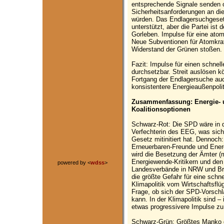
entsprechende Signale senden 
Sicherheitsanforderungen an di
würden. Das Endlagersuchgeset
unterstützt, aber die Partei ist
Gorleben. Impulse für eine atom
Neue Subventionen für Atomkraf
Widerstand der Grünen stoßen.
Fazit: Impulse für einen schnel
durchsetzbar. Streit auslösen k
Fortgang der Endlagersuche auc
konsistentere Energieaußenpolit
Zusammenfassung: Energie- u
Koalitionsoptionen
Schwarz-Rot: Die SPD wäre in di
Verfechterin des EEG, was siche
Gesetz mitinitiert hat. Dennoch
Erneuerbaren-Freunde und Energ
wird die Besetzung der Ämter (m
Energiewende-Kritikern und den
powered by <
wdss
>
Landesverbände in NRW und Bra
die größte Gefahr für eine schn
Klimapolitik vom Wirtschaftsflü
Frage, ob sich der SPD-Vorschl
kann. In der Klimapolitik sind –
etwas progressivere Impulse zu
Schwarz-Grün: Größtes Manko die