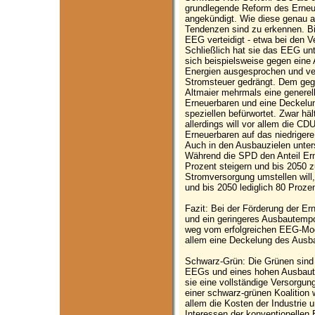
grundlegende Reform des Erne
angekündigt. Wie diese genau au
Tendenzen sind zu erkennen. Bi
EEG verteidigt - etwa bei den 
Schließlich hat sie das EEG unt
sich beispielsweise gegen eine
Energien ausgesprochen und ver
Stromsteuer gedrängt. Dem geg
Altmaier mehrmals eine genere
Erneuerbaren und eine Deckelu
speziellen befürwortet. Zwar hä
allerdings will vor allem die C
Erneuerbaren auf das niedrige
Auch in den Ausbauzielen unter
Während die SPD den Anteil Ern
Prozent steigern und bis 2050 z
Stromversorgung umstellen will,
und bis 2050 lediglich 80 Proze
Fazit: Bei der Förderung der Er
und ein geringeres Ausbautemp
weg vom erfolgreichen EEG-Mode
allem eine Deckelung des Ausba
Schwarz-Grün: Die Grünen sind d
EEGs und eines hohen Ausbaut
sie eine vollständige Versorgung
einer schwarz-grünen Koalition w
allem die Kosten der Industrie 
Interessen der konventionellen 