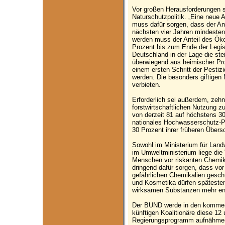
Vor großen Herausforderungen s
Naturschutzpolitik. „Eine neue A
muss dafür sorgen, dass der Anti
nächsten vier Jahren mindestens
werden muss der Anteil des Öko
Prozent bis zum Ende der Legisl
Deutschland in der Lage die st
überwiegend aus heimischer Pr
einem ersten Schritt der Pestizi
werden. Die besonders giftigen 
verbieten.
Erforderlich sei außerdem, zeh
forstwirtschaftlichen Nutzung
von derzeit 81 auf höchstens 30
nationales Hochwasserschutz-
30 Prozent ihrer früheren Übe
Sowohl im Ministerium für Land
im Umweltministerium liege die
Menschen vor riskanten Chemik
dringend dafür sorgen, dass vo
gefährlichen Chemikalien gesc
und Kosmetika dürfen spätesten
wirksamen Substanzen mehr enth
Der BUND werde in den kommen
künftigen Koalitionäre diese 12 
Regierungsprogramm aufnähmen.