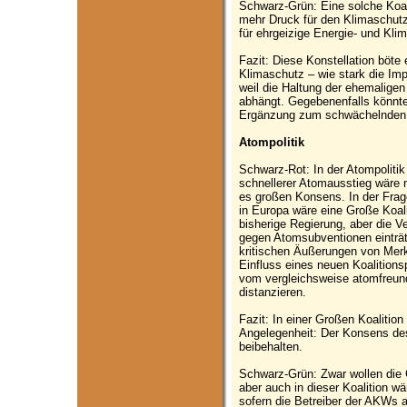
Schwarz-Grün: Eine solche Koal
mehr Druck für den Klimaschutz
für ehrgeizige Energie- und Klim
Fazit: Diese Konstellation böte
Klimaschutz – wie stark die Impu
weil die Haltung der ehemalige
abhängt. Gegebenenfalls könnte
Ergänzung zum schwächelnden 
Atompolitik
Schwarz-Rot: In der Atompolitik 
schnellerer Atomausstieg wäre n
es großen Konsens. In der Frag
in Europa wäre eine Große Koalit
bisherige Regierung, aber die 
gegen Atomsubventionen einträte
kritischen Äußerungen von Merk
Einfluss eines neuen Koalitions
vom vergleichsweise atomfreund
distanzieren.
Fazit: In einer Großen Koalition
Angelegenheit: Der Konsens des
beibehalten.
Schwarz-Grün: Zwar wollen die 
aber auch in dieser Koalition w
sofern die Betreiber der AKWs 