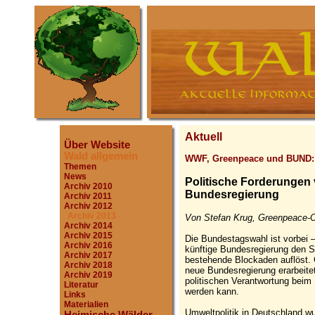
Aktuell
Über Website
Wald allgemein
WWF, Greenpeace und BUND:
Themen
News
Politische Forderungen
Archiv 2010
Bundesregierung
Archiv 2011
Archiv 2012
Archiv 2013
Von Stefan Krug, Greenpeace-O
Archiv 2014
Archiv 2015
Die Bundestagswahl ist vorbei –
Archiv 2016
künftige Bundesregierung den St
Archiv 2017
bestehende Blockaden auflöst.
Archiv 2018
neue Bundesregierung erarbeite
Archiv 2019
politischen Verantwortung beim
Literatur
werden kann.
Links
Materialien
Umweltpolitik in Deutschland wur