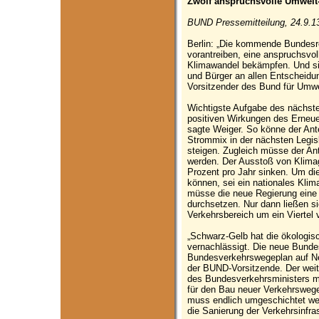
Zwölf anspruchsvolle Umwelt-
BUND Pressemitteilung, 24.9.1
Berlin: „Die kommende Bundesr
vorantreiben, eine anspruchsvo
Klimawandel bekämpfen. Und sie
und Bürger an allen Entscheidu
Vorsitzender des Bund für Umw
Wichtigste Aufgabe des nächste
positiven Wirkungen des Erneu
sagte Weiger. So könne der Ant
Strommix in der nächsten Legis
steigen. Zugleich müsse der Ant
werden. Der Ausstoß von Klima
Prozent pro Jahr sinken. Um die
können, sei ein nationales Kli
müsse die neue Regierung eine
durchsetzen. Nur dann ließen s
Verkehrsbereich um ein Viertel v
„Schwarz-Gelb hat die ökologisc
vernachlässigt. Die neue Bund
Bundesverkehrswegeplan auf Neu
der BUND-Vorsitzende. Der weita
des Bundesverkehrsministers mü
für den Bau neuer Verkehrswege
muss endlich umgeschichtet werd
die Sanierung der Verkehrsinfras