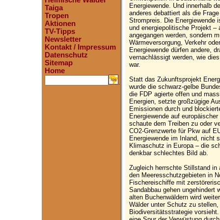
Heimische Wälder
Energiewende. Und innerhalb d
Taiga
anderes debattiert als die Fra
Tropen
Strompreis. Die Energiewende i
Aktionen
und energiepolitische Projekt – 
TV-Tipps
angegangen werden, sondern mu
Newsletter
Wärmeversorgung, Verkehr oder 
Kontakt / Impressum
Energiewende dürfen andere, d
Datenschutz
vernachlässigt werden, wie dies 
Sitemap
war.
Home
Statt das Zukunftsprojekt Energi
.
wurde die schwarz-gelbe Bundes
die FDP agierte offen und mas
Energien, setzte großzügige A
Emissionen durch und blockiert
Energiewende auf europäischer 
schaute dem Treiben zu oder ver
CO2-Grenzwerte für Pkw auf EU
Energiewende im Inland, nicht 
Klimaschutz in Europa – die sc
denkbar schlechtes Bild ab.
Zugleich herrschte Stillstand in
den Meeresschutzgebieten in No
Fischereischiffe mit zerstörer
Sandabbau gehen ungehindert we
alten Buchenwäldern wird weiter 
Wälder unter Schutz zu stellen,
Biodiversitätsstrategie vorsieht.
eine Spur der Verwüstung durch