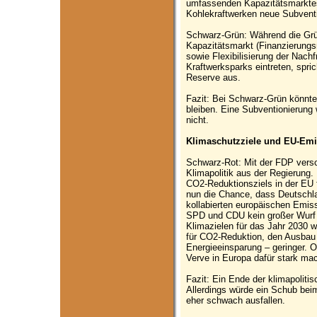
umfassenden Kapazitätsmarktes
Kohlekraftwerken neue Subvent
Schwarz-Grün: Während die Grün
Kapazitätsmarkt (Finanzierungs
sowie Flexibilisierung der Nachf
Kraftwerksparks eintreten, spri
Reserve aus.
Fazit: Bei Schwarz-Grün könnte 
bleiben. Eine Subventionierung 
nicht.
Klimaschutzziele und EU-Em
Schwarz-Rot: Mit der FDP vers
Klimapolitik aus der Regierung.
CO2-Reduktionsziels in der EU 
nun die Chance, dass Deutschla
kollabierten europäischen Emiss
SPD und CDU kein großer Wurf 
Klimazielen für das Jahr 2030 w
für CO2-Reduktion, den Ausbau
Energieeinsparung – geringer. O
Verve in Europa dafür stark mach
Fazit: Ein Ende der klimapolit
Allerdings würde ein Schub bei
eher schwach ausfallen.