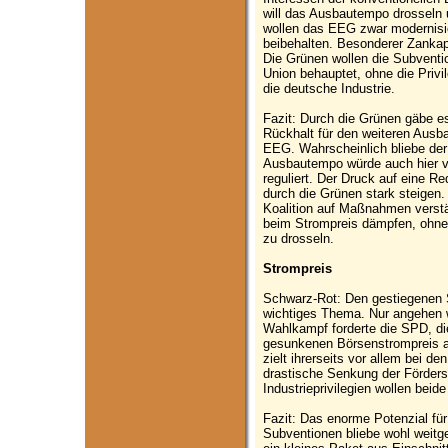
will das Ausbautempo drosseln 
wollen das EEG zwar modernisie
beibehalten. Besonderer Zankapfe
Die Grünen wollen die Subventi
Union behauptet, ohne die Privi
die deutsche Industrie.
Fazit: Durch die Grünen gäbe es
Rückhalt für den weiteren Ausb
EEG. Wahrscheinlich bliebe der
Ausbautempo würde auch hier v
reguliert. Der Druck auf eine Re
durch die Grünen stark steigen.
Koalition auf Maßnahmen verstä
beim Strompreis dämpfen, ohne
zu drosseln.
Strompreis
Schwarz-Rot: Den gestiegenen S
wichtiges Thema. Nur angehen 
Wahlkampf forderte die SPD, d
gesunkenen Börsenstrompreis 
zielt ihrerseits vor allem bei d
drastische Senkung der Förder
Industrieprivilegien wollen bei
Fazit: Das enorme Potenzial fü
Subventionen bliebe wohl weitg