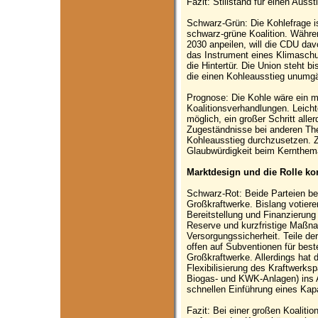
Fazit: Stillstand für einen Auss
Schwarz-Grün: Die Kohlefrage ist
schwarz-grüne Koalition. Währe
2030 anpeilen, will die CDU da
das Instrument eines Klimaschu
die Hintertür. Die Union steht 
die einen Kohleausstieg unumg
Prognose: Die Kohle wäre ein m
Koalitionsverhandlungen. Leich
möglich, ein großer Schritt all
Zugeständnisse bei anderen T
Kohleausstieg durchzusetzen. Z
Glaubwürdigkeit beim Kernthem
Marktdesign und die Rolle ko
Schwarz-Rot: Beide Parteien bet
Großkraftwerke. Bislang votier
Bereitstellung und Finanzierun
Reserve und kurzfristige Maßn
Versorgungssicherheit. Teile d
offen auf Subventionen für bes
Großkraftwerke. Allerdings hat d
Flexibilisierung des Kraftwerksp
Biogas- und KWK-Anlagen) ins A
schnellen Einführung eines Kap
Fazit: Bei einer großen Koaliti