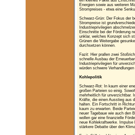
ein kleines Paket aus Einschnitt
Energien sowie aus weiteren 
Strompreises - etwa eine Senku
Schwarz-Grün: Der Fokus der be
Strompreise ist grundverschiede
Industrieprivilegien abschmelze
Einschnitte bei der Förderung n
unklar, welches Konzept sich st
Grünen die Weitergabe gesunke
durchsetzen können.
Fazit: Hier prallen zwei Stoßric
schnelle Ausbau der Erneuerbare
Industrieprivilegien für unverzic
würden schwere Verhandlungen
Kohlepolitik
Schwarz-Rot: In kaum einer ener
großen Parteien so einig. Sowo
mehrheitlich für unverzichtbar. 
Kräfte, die einen Ausstieg aus d
halten. Ein Fortschritt in Richt
kaum zu erwarten. Beide Partei
neuer Tagebaue wie auch den B
wollen gar eine finanzielle För
neue Kohlekraftwerke. Impulse 
stärkere Debatte über den Kli