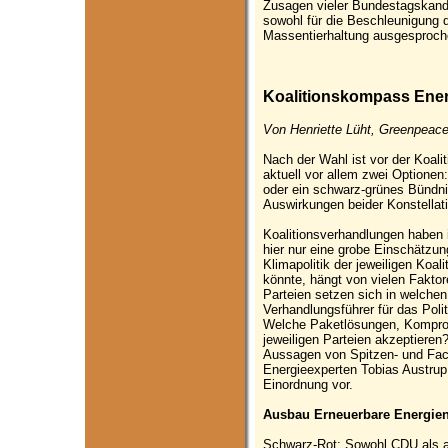
Zusagen vieler Bundestagskandi
sowohl für die Beschleunigung 
Massentierhaltung ausgesproch
Koalitionskompass Energ
Von Henriette Lüht, Greenpeace
Nach der Wahl ist vor der Koali
aktuell vor allem zwei Optionen
oder ein schwarz-grünes Bündni
Auswirkungen beider Konstellati
Koalitionsverhandlungen haben
hier nur eine grobe Einschätzu
Klimapolitik der jeweiligen Koal
könnte, hängt von vielen Faktor
Parteien setzen sich in welche
Verhandlungsführer für das Poli
Welche Paketlösungen, Kompro
jeweiligen Parteien akzeptiere
Aussagen von Spitzen- und Fac
Energieexperten Tobias Austrup
Einordnung vor.
Ausbau Erneuerbare Energie
Schwarz-Rot: Sowohl CDU als 