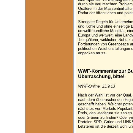
durch sie verursachten Probleme
Quälerei in der Massentierhaltu
Radar der öffentlichen und poli
Strengere Regeln für Unterneh
und Kohle und ohne einseitige B
umweltfreundliche Mobilität, ei
Europa und weltweit, eine Landw
Tierquälerei, wirklichen Schutz
Forderungen von Greenpeace an
politischen Weichenstellungen d
anpacken muss.
WWF-Kommentar zur Bu
Überraschung, bitte!
WWF-Online, 23.9.13
Nach der Wahl ist vor der Qual. D
nach dem überraschenden Erge
geschafft haben. Welcher potenz
nächstes von Merkels Popularit
Preis, den wiederum sie zahlen
oder Grünen zu finden? Oder ve
Parteien SPD, Grüne und LINKE
Letzteres ist die derzeit wohl u