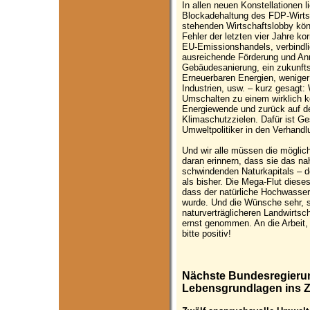
In allen neuen Konstellationen l
Blockadehaltung des FDP-Wirtsc
stehenden Wirtschaftslobby kö
Fehler der letzten vier Jahre ko
EU-Emissionshandels, verbindl
ausreichende Förderung und Anr
Gebäudesanierung, ein zukunft
Erneuerbaren Energien, weniger
Industrien, usw. – kurz gesagt:
Umschalten zu einem wirklich 
Energiewende und zurück auf 
Klimaschutzzielen. Dafür ist Ge
Umweltpolitiker in den Verhandl
Und wir alle müssen die möglic
daran erinnern, dass sie das na
schwindenden Naturkapitals – de
als bisher. Die Mega-Flut diese
dass der natürliche Hochwasser
wurde. Und die Wünsche sehr, s
naturverträglicheren Landwirts
ernst genommen. An die Arbeit, 
bitte positiv!
Nächste Bundesregieru
Lebensgrundlagen ins Zen