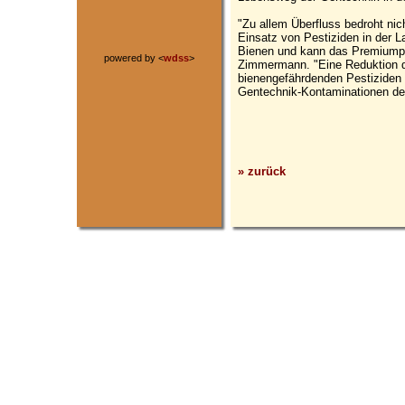
"Zu allem Überfluss bedroht nic
Einsatz von Pestiziden in der L
Bienen und kann das Premiumpr
powered by <
wdss
>
Zimmermann. "Eine Reduktion d
bienengefährdenden Pestizide
Gentechnik-Kontaminationen desh
» zurück