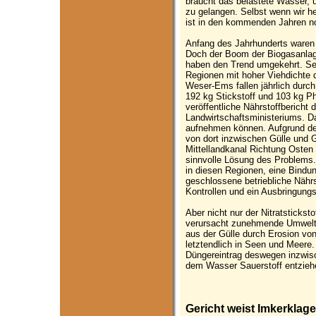
braucht das belastete Wasser, u
zu gelangen. Selbst wenn wir h
ist in den kommenden Jahren no
Anfang des Jahrhunderts waren 
Doch der Boom der Biogasanlag
haben den Trend umgekehrt. Sei
Regionen mit hoher Viehdichte 
Weser-Ems fallen jährlich durc
192 kg Stickstoff und 103 kg Ph
veröffentliche Nährstoffbericht
Landwirtschaftsministeriums. Da
aufnehmen können. Aufgrund de
von dort inzwischen Gülle und G
Mittellandkanal Richtung Osten 
sinnvolle Lösung des Problems.
in diesen Regionen, eine Bindun
geschlossene betriebliche Nährs
Kontrollen und ein Ausbringung
Aber nicht nur der Nitratstickst
verursacht zunehmende Umweltp
aus der Gülle durch Erosion von
letztendlich in Seen und Meere
Düngereintrag deswegen inzwisch
dem Wasser Sauerstoff entzieh
Gericht weist Imkerklag