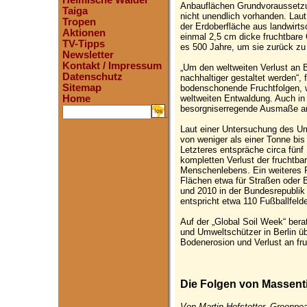
Heimische Wälder
Anbauflächen Grundvoraussetzun
Taiga
nicht unendlich vorhanden. Lau
Tropen
der Erdoberfläche aus landwirts
Aktionen
einmal 2,5 cm dicke fruchtbare 
TV-Tipps
es 500 Jahre, um sie zurück zu
Newsletter
Kontakt / Impressum
„Um den weltweiten Verlust an 
Datenschutz
nachhaltiger gestaltet werden“,
Sitemap
bodenschonende Fruchtfolgen, w
weltweiten Entwaldung. Auch in
Home
besorgniserregende Ausmaße 
.
Laut einer Untersuchung des U
von weniger als einer Tonne bis
Letzteres entspräche circa fünf
kompletten Verlust der fruchtb
Menschenlebens. Ein weiteres P
Flächen etwa für Straßen oder 
und 2010 in der Bundesrepublik
entspricht etwa 110 Fußballfelde
Auf der „Global Soil Week“ bera
und Umweltschützer in Berlin ü
Bodenerosion und Verlust an fru
Die Folgen von Massent
Von Martin Hofstetter, Greenpe