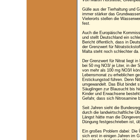
Gülle aus der Tierhaltung und 
immer stärker das Grundwasser 
Vielerorts stellen die Wasserwe
fest.
Auch die Europäische Kommissi
und stellt Deutschland ein schle
Bericht öffentlich, dass in Deu
der Grenzwert für Nitratstickstof
Malta steht noch schlechter da.
Der Grenzwert für Nitrat liegt 
bei 50 mg NO3/ je Liter, in der 
von mehr als 100 mg NO3/l kön
Lebensmonat zu erheblichen ge
Erstickungstod führen. Denn Nit
umgewandelt. Das Blut bindet st
Säuglingen zur Blausucht bis hi
Kinder und Erwachsene besteht 
Gefahr, dass sich Nitrosamine b
Seit Jahren sieht die Bundesre
durch die landwirtschaftliche Üb
Längst hätte man die Düngevero
Düngung festgeschrieben ist, ü
Ein großes Problem dabei: Die Ü
sich erst in einigen Jahren im 