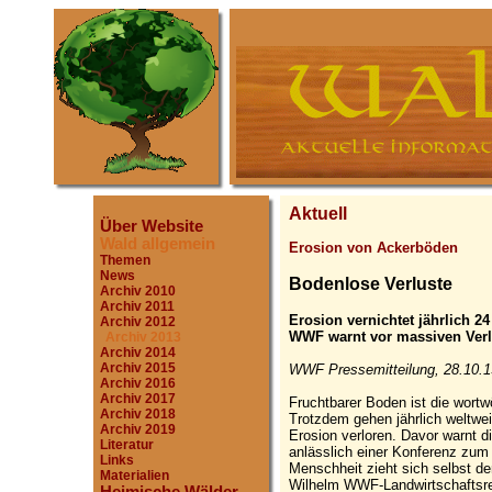
Aktuell
Über Website
Wald allgemein
Erosion von Ackerböden
Themen
News
Bodenlose Verluste
Archiv 2010
Archiv 2011
Erosion vernichtet jährlich 2
Archiv 2012
WWF warnt vor massiven Verlu
Archiv 2013
Archiv 2014
Archiv 2015
WWF Pressemitteilung, 28.10.1
Archiv 2016
Archiv 2017
Fruchtbarer Boden ist die wortw
Archiv 2018
Trotzdem gehen jährlich weltwei
Archiv 2019
Erosion verloren. Davor warnt
Literatur
anlässlich einer Konferenz zum 
Links
Menschheit zieht sich selbst de
Materialien
Wilhelm WWF-Landwirtschaftsref