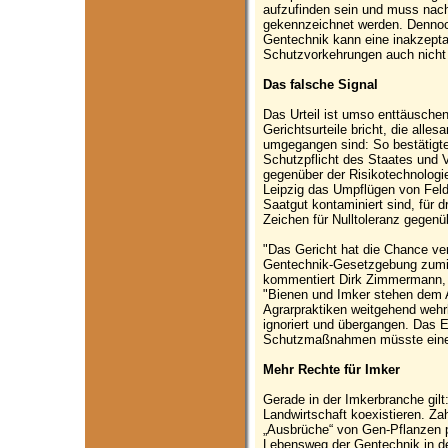
aufzufinden sein und muss nach
gekennzeichnet werden. Dennoc
Gentechnik kann eine inakzepta
Schutzvorkehrungen auch nicht 
Das falsche Signal
Das Urteil ist umso enttäuschend
Gerichtsurteile bricht, die alle
umgegangen sind: So bestätigt
Schutzpflicht des Staates und V
gegenüber der Risikotechnologie
Leipzig das Umpflügen von Feld
Saatgut kontaminiert sind, für 
Zeichen für Nulltoleranz gegen
"Das Gericht hat die Chance ver
Gentechnik-Gesetzgebung zumin
kommentiert Dirk Zimmermann,
"Bienen und Imker stehen dem 
Agrarpraktiken weitgehend weh
ignoriert und übergangen. Das E
Schutzmaßnahmen müsste eine S
Mehr Rechte für Imker
Gerade in der Imkerbranche gilt
Landwirtschaft koexistieren. Z
„Ausbrüche“ von Gen-Pflanzen p
Lebensweg der Gentechnik in de