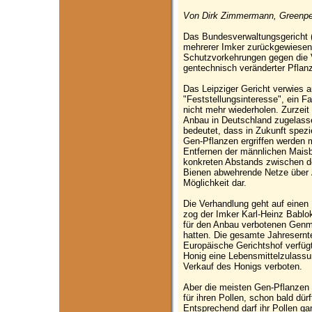
Von Dirk Zimmermann, Greenpe
Das Bundesverwaltungsgericht (
mehrerer Imker zurückgewiesen
Schutzvorkehrungen gegen die V
gentechnisch veränderter Pflanz
Das Leipziger Gericht verwies 
"Feststellungsinteresse", ein Fa
nicht mehr wiederholen. Zurzeit
Anbau in Deutschland zugelassen
bedeutet, dass in Zukunft spe
Gen-Pflanzen ergriffen werden 
Entfernen der männlichen Maisb
konkreten Abstands zwischen d
Bienen abwehrende Netze über Ä
Möglichkeit dar.
Die Verhandlung geht auf einen
zog der Imker Karl-Heinz Bablok 
für den Anbau verbotenen Genm
hatten. Die gesamte Jahresernt
Europäische Gerichtshof verfügt
Honig eine Lebensmittelzulassu
Verkauf des Honigs verboten.
Aber die meisten Gen-Pflanzen
für ihren Pollen, schon bald dür
Entsprechend darf ihr Pollen ga