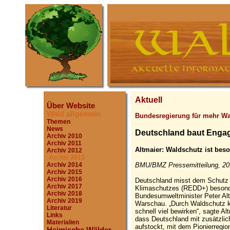
Aktuell
Über Website
Wald allgemein
Bundesregierung für mehr W
Themen
News
Deutschland baut Enga
Archiv 2010
Archiv 2011
Altmaier: Waldschutz ist beso
Archiv 2012
Archiv 2013
BMU/BMZ Pressemitteilung, 20
Archiv 2014
Archiv 2015
Archiv 2016
Deutschland misst dem Schutz 
Archiv 2017
Klimaschutzes (REDD+) besonde
Archiv 2018
Bundesumweltminister Peter Alt
Archiv 2019
Warschau. „Durch Waldschutz k
Literatur
schnell viel bewirken“, sagte A
Links
dass Deutschland mit zusätzlic
Materialien
aufstockt, mit dem Pionierregio