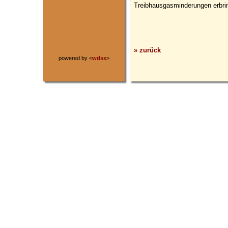
Treibhausgasminderungen erbrin
» zurück
powered by <
wdss
>