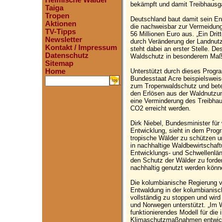
Heimische Wälder
bekämpft und damit Treibhausg
Taiga
Tropen
Deutschland baut damit sein 
Aktionen
die nachweisbar zur Vermeidun
TV-Tipps
56 Millionen Euro aus. „Ein Dri
Newsletter
durch Veränderung der Landnutz
Kontakt / Impressum
steht dabei an erster Stelle. D
Datenschutz
Waldschutz in besonderem Maße“
Sitemap
Unterstützt durch dieses Progra
Home
Bundesstaat Acre beispielsweis
.
zum Tropenwaldschutz und betei
den Erlösen aus der Waldnutzun
eine Verminderung des Treibha
CO2 erreicht werden.
Dirk Niebel, Bundesminister für
Entwicklung, sieht in dem Prog
tropische Wälder zu schützen un
in nachhaltige Waldbewirtschaf
Entwicklungs- und Schwellenlände
den Schutz der Wälder zu forde
nachhaltig genutzt werden könn
Die kolumbianische Regierung ve
Entwaldung in der kolumbianis
vollständig zu stoppen und wird
und Norwegen unterstützt. „Im W
funktionierendes Modell für die 
Klimaschutzmaßnahmen entwicke