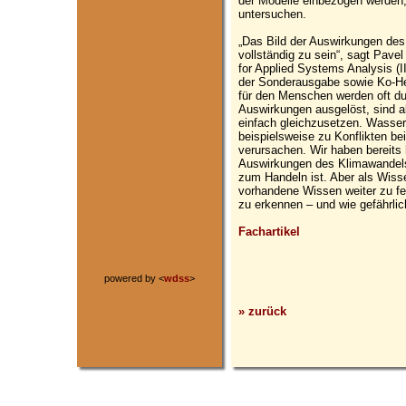
der Modelle einbezogen werden
untersuchen.
„Das Bild der Auswirkungen des 
vollständig zu sein“, sagt Pavel 
for Applied Systems Analysis (I
der Sonderausgabe sowie Ko-He
für den Menschen werden oft du
Auswirkungen ausgelöst, sind a
einfach gleichzusetzen. Wasser
beispielsweise zu Konflikten b
verursachen. Wir haben bereits
Auswirkungen des Klimawandels
zum Handeln ist. Aber als Wisse
vorhandene Wissen weiter zu f
zu erkennen – und wie gefährlich
Fachartikel
powered by <
wdss
>
» zurück