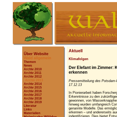
Aktuell
Über Website
Wald allgemein
Klimafolgen
Themen
News
Der Elefant im Zimmer: 
Archiv 2010
erkennen
Archiv 2011
Archiv 2012
Archiv 2013
Pressemitteilung des Potsdam-In
Archiv 2014
17.12.13
Archiv 2015
Archiv 2016
In Pionierarbeit haben Forsch
Archiv 2017
Erkenntnisse zu den zukünftig
Archiv 2018
gewonnen, von Wasserknappheit
Archiv 2019
hinweg wurden umfangreich Com
Literatur
genannte Modelle. Das ermöglic
Links
erkennen – und andererseits auc
Materialien
indentifizieren. Dies bietet Ent