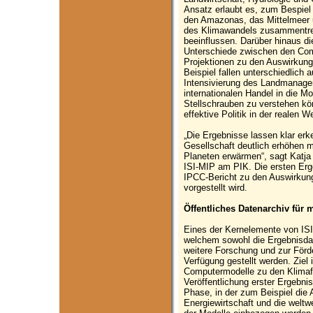
Ansatz erlaubt es, zum Bespiel
den Amazonas, das Mittelmeer 
des Klimawandels zusammentref
beeinflussen. Darüber hinaus di
Unterschiede zwischen den Com
Projektionen zu den Auswirkung
Beispiel fallen unterschiedlic
Intensivierung des Landmanag
internationalen Handel in die Mo
Stellschrauben zu verstehen kön
effektive Politik in der realen W
„Die Ergebnisse lassen klar erk
Gesellschaft deutlich erhöhen 
Planeten erwärmen“, sagt Katja
ISI-MIP am PIK. Die ersten Erge
IPCC-Bericht zu den Auswirkun
vorgestellt wird.
Öffentliches Datenarchiv für
Eines der Kernelemente von ISI-
welchem sowohl die Ergebnisdat
weitere Forschung und zur För
Verfügung gestellt werden. Ziel 
Computermodelle zu den Klimaf
Veröffentlichung erster Ergebniss
Phase, in der zum Beispiel die
Energiewirtschaft und die weltw