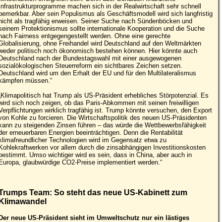
Infrastrukturprogramme machen sich in der Realwirtschaft sehr schnell
bemerkbar. Aber sein Populismus als Geschäftsmodell wird sich langfristig
nicht als tragfähig erweisen. Seiner Suche nach Sündenböcken und
seinem Protektionismus sollte internationale Kooperation und die Suche
nach Fairness entgegengestellt werden. Ohne eine gerechte
Globalisierung, ohne Freihandel wird Deutschland auf den Weltmärkten
weder politisch noch ökonomisch bestehen können. Hier könnte auch
Deutschland nach der Bundestagswahl mit einer ausgewogenen
sozialökologischen Steuerreform ein sichtbares Zeichen setzen.
Deutschland wird um den Erhalt der EU und für den Multilateralismus
kämpfen müssen.“
„Klimapolitisch hat Trump als US-Präsident erhebliches Störpotenzial. Es
wird sich noch zeigen, ob das Paris-Abkommen mit seinen freiwilligen
Verpflichtungen wirklich tragfähig ist. Trump könnte versuchen, den Export
von Kohle zu forcieren. Die Wirtschaftspolitik des neuen US-Präsidenten
kann zu steigenden Zinsen führen – das würde die Wettbewerbsfähigkeit
der erneuerbaren Energien beeinträchtigen. Denn die Rentabilität
klimafreundlicher Technologien wird im Gegensatz etwa zu
Kohlekraftwerken vor allem durch die zinsabhängigen Investitionskosten
bestimmt. Umso wichtiger wird es sein, dass in China, aber auch in
Europa, glaubwürdige CO2-Preise implementiert werden.“
Trumps Team: So steht das neue US-Kabinett zum
Klimawandel
Der neue US-Präsident sieht im Umweltschutz nur ein lästiges