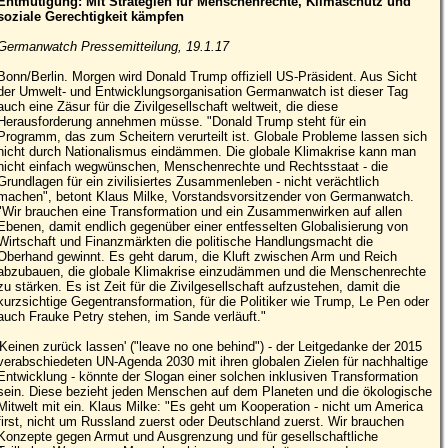
Entmutigung: Mit Strategien für Menschenrechte, Klimaschutz und
soziale Gerechtigkeit kämpfen
Germanwatch Pressemitteilung, 19.1.17
Bonn/Berlin. Morgen wird Donald Trump offiziell US-Präsident. Aus Sicht
der Umwelt- und Entwicklungsorganisation Germanwatch ist dieser Tag
auch eine Zäsur für die Zivilgesellschaft weltweit, die diese
Herausforderung annehmen müsse. "Donald Trump steht für ein
Programm, das zum Scheitern verurteilt ist. Globale Probleme lassen sich
nicht durch Nationalismus eindämmen. Die globale Klimakrise kann man
nicht einfach wegwünschen, Menschenrechte und Rechtsstaat - die
Grundlagen für ein zivilisiertes Zusammenleben - nicht verächtlich
machen", betont Klaus Milke, Vorstandsvorsitzender von Germanwatch.
"Wir brauchen eine Transformation und ein Zusammenwirken auf allen
Ebenen, damit endlich gegenüber einer entfesselten Globalisierung von
Wirtschaft und Finanzmärkten die politische Handlungsmacht die
Oberhand gewinnt. Es geht darum, die Kluft zwischen Arm und Reich
abzubauen, die globale Klimakrise einzudämmen und die Menschenrechte
zu stärken. Es ist Zeit für die Zivilgesellschaft aufzustehen, damit die
kurzsichtige Gegentransformation, für die Politiker wie Trump, Le Pen oder
auch Frauke Petry stehen, im Sande verläuft."
'Keinen zurück lassen' ("leave no one behind") - der Leitgedanke der 2015
verabschiedeten UN-Agenda 2030 mit ihren globalen Zielen für nachhaltige
Entwicklung - könnte der Slogan einer solchen inklusiven Transformation
sein. Diese bezieht jeden Menschen auf dem Planeten und die ökologische
Mitwelt mit ein. Klaus Milke: "Es geht um Kooperation - nicht um America
first, nicht um Russland zuerst oder Deutschland zuerst. Wir brauchen
Konzepte gegen Armut und Ausgrenzung und für gesellschaftliche