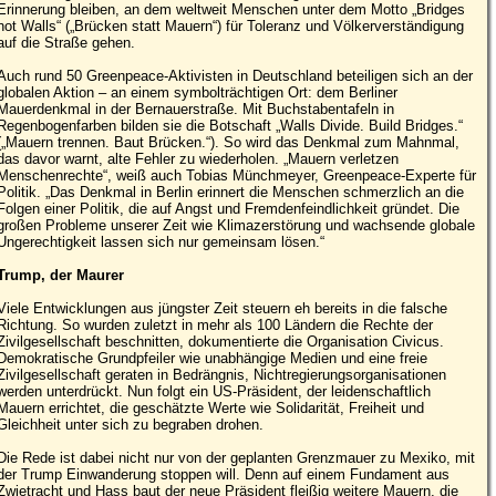
Erinnerung bleiben, an dem weltweit Menschen unter dem Motto „Bridges
not Walls“ („Brücken statt Mauern“) für Toleranz und Völkerverständigung
auf die Straße gehen.
Auch rund 50 Greenpeace-Aktivisten in Deutschland beteiligen sich an der
globalen Aktion – an einem symbolträchtigen Ort: dem Berliner
Mauerdenkmal in der Bernauerstraße. Mit Buchstabentafeln in
Regenbogenfarben bilden sie die Botschaft „Walls Divide. Build Bridges.“
(„Mauern trennen. Baut Brücken.“). So wird das Denkmal zum Mahnmal,
das davor warnt, alte Fehler zu wiederholen. „Mauern verletzen
Menschenrechte“, weiß auch Tobias Münchmeyer, Greenpeace-Experte für
Politik. „Das Denkmal in Berlin erinnert die Menschen schmerzlich an die
Folgen einer Politik, die auf Angst und Fremdenfeindlichkeit gründet. Die
großen Probleme unserer Zeit wie Klimazerstörung und wachsende globale
Ungerechtigkeit lassen sich nur gemeinsam lösen.“
Trump, der Maurer
Viele Entwicklungen aus jüngster Zeit steuern eh bereits in die falsche
Richtung. So wurden zuletzt in mehr als 100 Ländern die Rechte der
Zivilgesellschaft beschnitten, dokumentierte die Organisation Civicus.
Demokratische Grundpfeiler wie unabhängige Medien und eine freie
Zivilgesellschaft geraten in Bedrängnis, Nichtregierungsorganisationen
werden unterdrückt. Nun folgt ein US-Präsident, der leidenschaftlich
Mauern errichtet, die geschätzte Werte wie Solidarität, Freiheit und
Gleichheit unter sich zu begraben drohen.
Die Rede ist dabei nicht nur von der geplanten Grenzmauer zu Mexiko, mit
der Trump Einwanderung stoppen will. Denn auf einem Fundament aus
Zwietracht und Hass baut der neue Präsident fleißig weitere Mauern, die