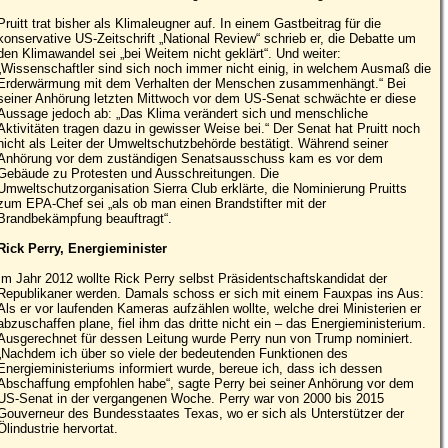
Pruitt trat bisher als Klimaleugner auf. In einem Gastbeitrag für die
konservative US-Zeitschrift „National Review“ schrieb er, die Debatte um
den Klimawandel sei „bei Weitem nicht geklärt“. Und weiter:
„Wissenschaftler sind sich noch immer nicht einig, in welchem Ausmaß die
Erderwärmung mit dem Verhalten der Menschen zusammenhängt.“ Bei
seiner Anhörung letzten Mittwoch vor dem US-Senat schwächte er diese
Aussage jedoch ab: „Das Klima verändert sich und menschliche
Aktivitäten tragen dazu in gewisser Weise bei.“ Der Senat hat Pruitt noch
nicht als Leiter der Umweltschutzbehörde bestätigt. Während seiner
Anhörung vor dem zuständigen Senatsausschuss kam es vor dem
Gebäude zu Protesten und Ausschreitungen. Die
Umweltschutzorganisation Sierra Club erklärte, die Nominierung Pruitts
zum EPA-Chef sei „als ob man einen Brandstifter mit der
Brandbekämpfung beauftragt“.
Rick Perry, Energieminister
Im Jahr 2012 wollte Rick Perry selbst Präsidentschaftskandidat der
Republikaner werden. Damals schoss er sich mit einem Fauxpas ins Aus:
Als er vor laufenden Kameras aufzählen wollte, welche drei Ministerien er
abzuschaffen plane, fiel ihm das dritte nicht ein – das Energieministerium.
Ausgerechnet für dessen Leitung wurde Perry nun von Trump nominiert.
„Nachdem ich über so viele der bedeutenden Funktionen des
Energieministeriums informiert wurde, bereue ich, dass ich dessen
Abschaffung empfohlen habe“, sagte Perry bei seiner Anhörung vor dem
US-Senat in der vergangenen Woche. Perry war von 2000 bis 2015
Gouverneur des Bundesstaates Texas, wo er sich als Unterstützer der
Ölindustrie hervortat.