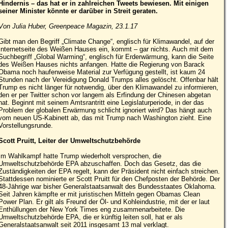
Hindernis – das hat er in zahlreichen Tweets bewiesen. Mit einigen
seiner Minister könnte er darüber in Streit geraten​.
Von Julia Huber, Greenpeace Magazin, 23.1.17
Gibt man den Begriff „Climate Change“, englisch für Klimawandel, auf der
Internetseite des Weißen Hauses ein, kommt – gar nichts. Auch mit dem
Suchbegriff „Global Warming“, englisch für Erderwärmung, kann die Seite
des Weißen Hauses nichts anfangen. Hatte die Regierung von Barack
Obama noch haufenweise Material zur Verfügung gestellt, ist kaum 24
Stunden nach der Vereidigung Donald Trumps alles gelöscht. Offenbar hält
Trump es nicht länger für notwendig, über den Klimawandel zu informieren,
den er per Twitter schon vor langem als Erfindung der Chinesen abgetan
hat. Beginnt mit seinem Amtsrantritt eine Legislaturperiode, in der das
Problem der globalen Erwärmung schlicht ignoriert wird? Das hängt auch
vom neuen US-Kabinett ab, das mit Trump nach Washington zieht. Eine
Vorstellungsrunde.
Scott Pruitt, Leiter der Umweltschutzbehörde
Im Wahlkampf hatte Trump wiederholt versprochen, die
Umweltschutzbehörde EPA abzuschaffen. Doch das Gesetz, das die
Zuständigkeiten der EPA regelt, kann der Präsident nicht einfach streichen.
Stattdessen nominierte er Scott Pruitt für den Chefposten der Behörde. Der
48-Jährige war bisher Generalstaatsanwalt des Bundesstaates Oklahoma.
Seit Jahren kämpfte er mit juristischen Mitteln gegen Obamas Clean
Power Plan. Er gilt als Freund der Öl- und Kohleindustrie, mit der er laut
Enthüllungen der New York Times eng zusammenarbeitete. Die
Umweltschutzbehörde EPA, die er künftig leiten soll, hat er als
Generalstaatsanwalt seit 2011 insgesamt 13 mal verklagt.