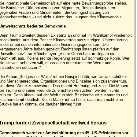
die internationale Gemeinschaft auf eine harte Bewährungsprobe stellen.
Die Bausteine: Dämonisierung von Migranten, Respektlosigkeiten
gegenüber Frauen und Minderheiten, die Geringschätzung von
Menschenrechten – und nicht zuletzt das Leugnen des Klimawandels.
Umweltschutz bedeutet Demokratie
Denn Trump zweifelt dessen Existenz an und hat im Wahlkampf wiederholt
angekündigt, aus dem Pariser Klimavertrag auszusteigen. Unterstützung
findet er bei seinen internationalen Gesinnungsgenossen. „Die
vergangenen Jahre haben gezeigt: Rechtspopulisten pfeifen auf den
Umweltschutz“, so Münchmeyer. „Victor Orbán baut in Ungarn die
Atomkraft aus, Polens rechte Regierung setzt auf schmutzige Kohle. Wer
die Umwelt schützen will, muss auch demokratische Werte und
Institutionen schützen.“
Die Aktion „Bridges not Walls“ ist ein Beispiel dafür, wie Umweltschützer
und Menschenrechtler, Organisationen und Einzelne sich zusammentun,
um diese Werte zu bewahren. Das macht Hoffnung und zeigt: Die Mauern,
die Trump und seine Freunde zu errichten versuchen, werden nichts
nützen. Denn überall auf der Welt tun sich Brückenbauer zusammen und
machen damit deutlich: Keine Mauer ist so hoch, dass man nicht eine
Brücke bauen könnte, die darüber hinweg führt.
Trump fordert Zivilgesellschaft weltweit heraus
Germanwatch warnt zur Amtseinführung des 45. US-Präsidenten vor