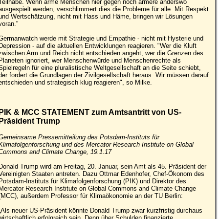
Teilhabe. Wenn arme Menschen hier gegen noch ärmere anderswo
ausgespielt werden, verschlimmert dies die Probleme für alle. Mit Respekt
und Wertschätzung, nicht mit Hass und Häme, bringen wir Lösungen
voran."
Germanwatch werde mit Strategie und Empathie - nicht mit Hysterie und
Depression - auf die aktuellen Entwicklungen reagieren. "Wer die Kluft
zwischen Arm und Reich nicht entschieden angeht, wer die Grenzen des
Planeten ignoriert, wer Menschenwürde und Menschenrechte als
Spielregeln für eine pluralistische Weltgesellschaft an die Seite schiebt,
der fordert die Grundlagen der Zivilgesellschaft heraus. Wir müssen darauf
entschieden und strategisch klug reagieren", so Milke.
PIK & MCC STATEMENT zum Amtsantritt von US-
Präsident Trump
Gemeinsame Pressemitteilung des Potsdam-Instituts für
Klimafolgenforschung und des Mercator Research Institute on Global
Commons and Climate Change, 19.1.17
Donald Trump wird am Freitag, 20. Januar, sein Amt als 45. Präsident der
Vereinigten Staaten antreten. Dazu Ottmar Edenhofer, Chef-Ökonom des
Potsdam-Instituts für Klimafolgenforschung (PIK) und Direktor des
Mercator Research Institute on Global Commons and Climate Change
(MCC), außerdem Professor für Klimaökonomie an der TU Berlin:
„Als neuer US-Präsident könnte Donald Trump zwar kurzfristig durchaus
wirtschaftlich erfolgreich sein. Denn über Schulden finanzierte