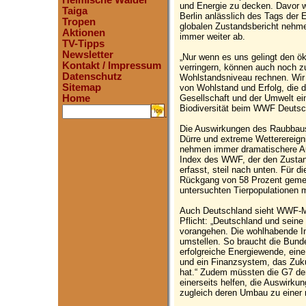
Heimische Wälder
und Energie zu decken. Davor w
Taiga
Berlin anlässlich des Tags der 
Tropen
globalen Zustandsbericht nehm
Aktionen
immer weiter ab.
TV-Tipps
Newsletter
„Nur wenn es uns gelingt den 
Kontakt / Impressum
verringern, können auch noch z
Datenschutz
Wohlstandsniveau rechnen. Wir 
Sitemap
von Wohlstand und Erfolg, die d
Gesellschaft und der Umwelt ein
Home
Biodiversität beim WWF Deutsc
.
Die Auswirkungen des Raubbaus
Dürre und extreme Wetterereign
nehmen immer dramatischere Au
Index des WWF, der den Zustand
erfasst, steil nach unten. Für d
Rückgang von 58 Prozent gemes
untersuchten Tierpopulationen m
Auch Deutschland sieht WWF-Ma
Pflicht: „Deutschland und seine
vorangehen. Die wohlhabende I
umstellen. So braucht die Bunde
erfolgreiche Energiewende, eine
und ein Finanzsystem, das Zuku
hat.“ Zudem müssten die G7 de
einerseits helfen, die Auswirk
zugleich deren Umbau zu einer 