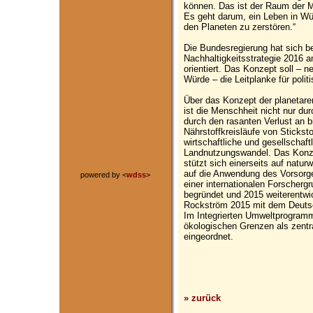
können. Das ist der Raum der M
Es geht darum, ein Leben in Wü
den Planeten zu zerstören.“
Die Bundesregierung hat sich b
Nachhaltigkeitsstrategie 2016 
orientiert. Das Konzept soll – 
Würde – die Leitplanke für poli
Über das Konzept der planetar
ist die Menschheit nicht nur d
durch den rasanten Verlust an bi
Nährstoffkreisläufe von Sticks
wirtschaftliche und gesellschaft
Landnutzungswandel. Das Konze
stützt sich einerseits auf natur
auf die Anwendung des Vorsorg
powered by <
wdss
>
einer internationalen Forscher
begründet und 2015 weiterentwi
Rockström 2015 mit dem Deuts
Im Integrierten Umweltprogram
ökologischen Grenzen als zentra
eingeordnet.
» zurück