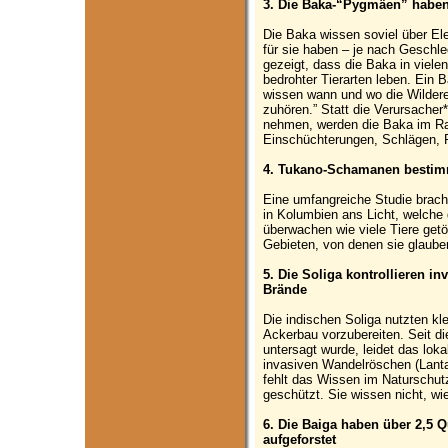
3. Die Baka-“Pygmäen” haben 
Die Baka wissen soviel über Ele
für sie haben – je nach Geschle
gezeigt, dass die Baka in viel
bedrohter Tierarten leben. Ein B
wissen wann und wo die Wildere
zuhören.” Statt die Verursacher
nehmen, werden die Baka im Ra
Einschüchterungen, Schlägen, F
4. Tukano-Schamanen bestimm
Eine umfangreiche Studie brac
in Kolumbien ans Licht, welche 
überwachen wie viele Tiere getö
Gebieten, von denen sie glaube
5. Die Soliga kontrollieren in
Brände
Die indischen Soliga nutzten kl
Ackerbau vorzubereiten. Seit d
untersagt wurde, leidet das lok
invasiven Wandelröschen (Lantan
fehlt das Wissen im Naturschutz
geschützt. Sie wissen nicht, w
6. Die Baiga haben über 2,5 
aufgeforstet