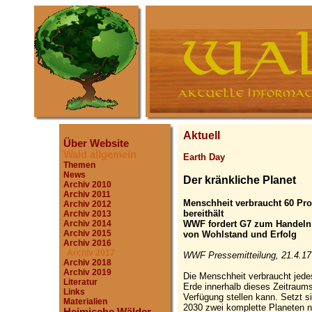
Aktuell
Über Website
Wald allgemein
Earth Day
Themen
News
Der kränkliche Planet
Archiv 2010
Archiv 2011
Menschheit verbraucht 60 Pr
Archiv 2012
bereithält
Archiv 2013
WWF fordert G7 zum Handeln a
Archiv 2014
Archiv 2015
von Wohlstand und Erfolg
Archiv 2016
Archiv 2017
WWF Pressemitteilung, 21.4.17
Archiv 2018
Archiv 2019
Die Menschheit verbraucht jede
Literatur
Erde innerhalb dieses Zeitraums
Links
Verfügung stellen kann. Setzt s
Materialien
2030 zwei komplette Planeten 