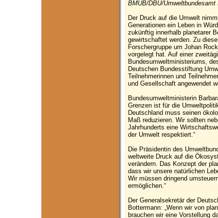
BMUB/DBU/Umweltbundesamt Pr
Der Druck auf die Umwelt nimmt
Generationen ein Leben in Wür
zukünftig innerhalb planetarer 
gewirtschaftet werden. Zu dies
Forschergruppe um Johan Rocks
vorgelegt hat. Auf einer zweitä
Bundesumweltministeriums, de
Deutschen Bundesstiftung Umwe
Teilnehmerinnen und Teilnehmer,
und Gesellschaft angewendet w
Bundesumweltministerin Barbara
Grenzen ist für die Umweltpolit
Deutschland muss seinen ökolog
Maß reduzieren. Wir sollten nebe
Jahrhunderts eine Wirtschaftsw
der Umwelt respektiert.“
Die Präsidentin des Umweltbund
weltweite Druck auf die Ökosys
verändern. Das Konzept der pla
dass wir unsere natürlichen Leb
Wir müssen dringend umsteuern,
ermöglichen.“
Der Generalsekretär der Deutsc
Bottermann: „Wenn wir von plan
brauchen wir eine Vorstellung d