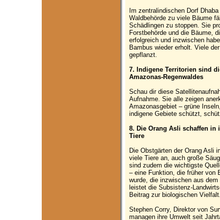
Im zentralindischen Dorf Dhaba 
Waldbehörde zu viele Bäume fäl
Schädlingen zu stoppen. Sie pro
Forstbehörde und die Bäume, die
erfolgreich und inzwischen habe
Bambus wieder erholt. Viele de
gepflanzt.
7. Indigene Territorien sind 
Amazonas-Regenwaldes
Schau dir diese Satellitenaufna
Aufnahme. Sie alle zeigen anerka
Amazonasgebiet – grüne Inseln
indigene Gebiete schützt, schü
8. Die Orang Asli schaffen i
Tiere
Die Obstgärten der Orang Asli 
viele Tiere an, auch große Säu
sind zudem die wichtigste Quel
– eine Funktion, die früher vo
wurde, die inzwischen aus dem
leistet die Subsistenz-Landwirt
Beitrag zur biologischen Vielfalt
Stephen Corry, Direktor von Surv
managen ihre Umwelt seit Jahrt