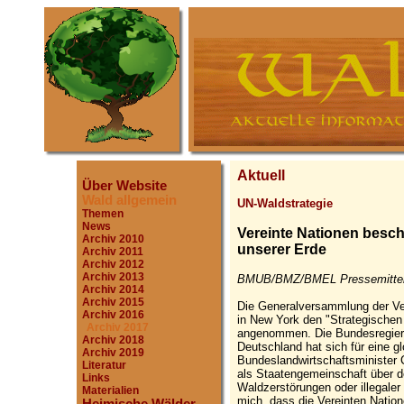
Aktuell
Über Website
Wald allgemein
UN-Waldstrategie
Themen
News
Vereinte Nationen beschl
Archiv 2010
unserer Erde
Archiv 2011
Archiv 2012
Archiv 2013
BMUB/BMZ/BMEL Pressemitteil
Archiv 2014
Archiv 2015
Die Generalversammlung der Ve
Archiv 2016
in New York den "Strategischen 
Archiv 2017
angenommen. Die Bundesregieru
Archiv 2018
Deutschland hat sich für eine g
Archiv 2019
Bundeslandwirtschaftsminister C
Literatur
als Staatengemeinschaft über 
Links
Waldzerstörungen oder illegaler
Materialien
mich, dass die Vereinten Nation