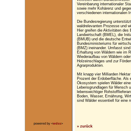
Vereinbarung internationaler St
sowie mehr Kohärenz und gegen
verschiedenen internationalen In
Die Bundesregierung unterstützt 
waldrelevanten Prozesse und wil
Hier greifen die Aktivitäten de
Landwirtschaft (BMEL), die Ini
(BMUB) und die deutsche Entw
Bundesministeriums für wirtsch
(BMZ) ineinander. Umfasst sind
Erhaltung von Wäldern wie im 
Wiederaufbau von Wäldern oder
Holzeinschlages und zur Förderu
Agrarprodukten.
Mit knapp vier Milliarden Hekta
Prozent der Erdoberfläche. Als e
Ökosystem spielen Wälder eine 
Lebensgrundlagen für Mensch un
lebenswichtiger Rohstofflieferant
Boden, Wasser, Ernährung, Wirt
sind Wälder essentiell für eine 
powered by <
wdss
>
» zurück