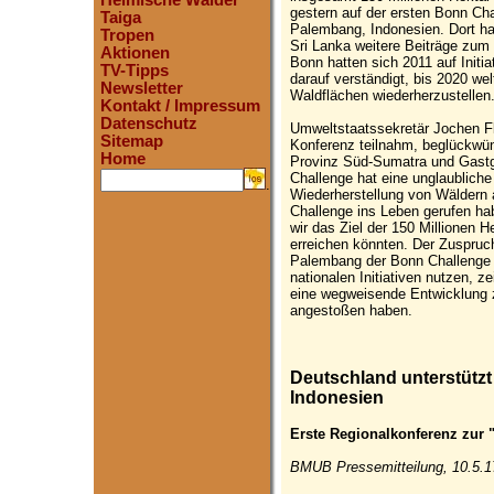
Heimische Wälder
gestern auf der ersten Bonn Cha
Taiga
Palembang, Indonesien. Dort h
Tropen
Sri Lanka weitere Beiträge zum
Aktionen
Bonn hatten sich 2011 auf Initi
TV-Tipps
darauf verständigt, bis 2020 wel
Newsletter
Waldflächen wiederherzustellen
Kontakt / Impressum
Datenschutz
Umweltstaatssekretär Jochen Fl
Sitemap
Konferenz teilnahm, beglückwün
Home
Provinz Süd-Sumatra und Gastg
Challenge hat eine unglaubliche
.
Wiederherstellung von Wäldern 
Challenge ins Leben gerufen ha
wir das Ziel der 150 Millionen He
erreichen könnten. Der Zuspruch
Palembang der Bonn Challenge e
nationalen Initiativen nutzen, z
eine wegweisende Entwicklung 
angestoßen haben.
Deutschland unterstütz
Indonesien
Erste Regionalkonferenz zur 
BMUB Pressemitteilung, 10.5.1