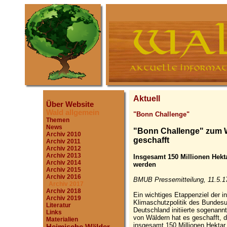
Aktuell
Über Website
Wald allgemein
"Bonn Challenge"
Themen
News
"Bonn Challenge" zum W
Archiv 2010
geschafft
Archiv 2011
Archiv 2012
Archiv 2013
Insgesamt 150 Millionen Hekta
Archiv 2014
werden
Archiv 2015
Archiv 2016
BMUB Pressemitteilung, 11.5.1
Archiv 2017
Archiv 2018
Ein wichtiges Etappenziel der in
Archiv 2019
Klimaschutzpolitik des Bundesum
Literatur
Deutschland initiierte sogenan
Links
von Wäldern hat es geschafft, 
Materialien
insgesamt 150 Millionen Hektar