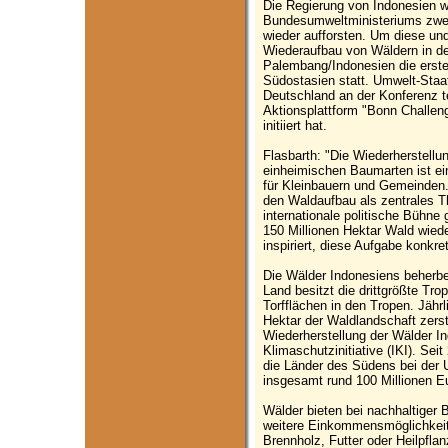
Die Regierung von Indonesien wi
Bundesumweltministeriums zwei 
wieder aufforsten. Um diese u
Wiederaufbau von Wäldern in der
Palembang/Indonesien die erst
Südostasien statt. Umwelt-Staa
Deutschland an der Konferenz te
Aktionsplattform "Bonn Challen
initiiert hat.
Flasbarth: "Die Wiederherstellu
einheimischen Baumarten ist ei
für Kleinbauern und Gemeinden.
den Waldaufbau als zentrales T
internationale politische Bühne
150 Millionen Hektar Wald wied
inspiriert, diese Aufgabe konkr
Die Wälder Indonesiens beherbe
Land besitzt die drittgrößte Tr
Torfflächen in den Tropen. Jäh
Hektar der Waldlandschaft zers
Wiederherstellung der Wälder In
Klimaschutzinitiative (IKI). Se
die Länder des Südens bei der
insgesamt rund 100 Millionen Eu
Wälder bieten bei nachhaltiger
weitere Einkommensmöglichkeit
Brennholz, Futter oder Heilpfla