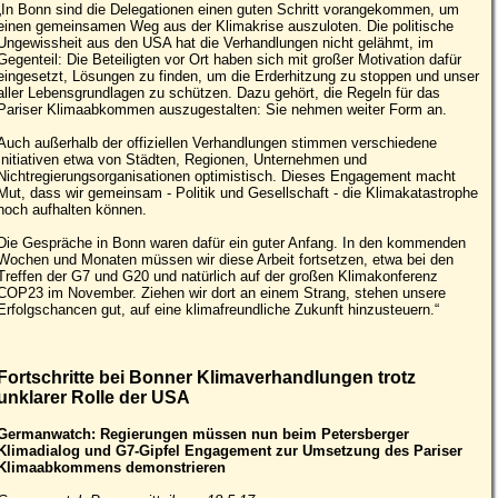
„In Bonn sind die Delegationen einen guten Schritt vorangekommen, um
einen gemeinsamen Weg aus der Klimakrise auszuloten. Die politische
Ungewissheit aus den USA hat die Verhandlungen nicht gelähmt, im
Gegenteil: Die Beteiligten vor Ort haben sich mit großer Motivation dafür
eingesetzt, Lösungen zu finden, um die Erderhitzung zu stoppen und unser
aller Lebensgrundlagen zu schützen. Dazu gehört, die Regeln für das
Pariser Klimaabkommen auszugestalten: Sie nehmen weiter Form an.
Auch außerhalb der offiziellen Verhandlungen stimmen verschiedene
Initiativen etwa von Städten, Regionen, Unternehmen und
Nichtregierungsorganisationen optimistisch. Dieses Engagement macht
Mut, dass wir gemeinsam - Politik und Gesellschaft - die Klimakatastrophe
noch aufhalten können.
Die Gespräche in Bonn waren dafür ein guter Anfang. In den kommenden
Wochen und Monaten müssen wir diese Arbeit fortsetzen, etwa bei den
Treffen der G7 und G20 und natürlich auf der großen Klimakonferenz
COP23 im November. Ziehen wir dort an einem Strang, stehen unsere
Erfolgschancen gut, auf eine klimafreundliche Zukunft hinzusteuern.“
Fortschritte bei Bonner Klimaverhandlungen trotz
unklarer Rolle der USA
Germanwatch: Regierungen müssen nun beim Petersberger
Klimadialog und G7-Gipfel Engagement zur Umsetzung des Pariser
Klimaabkommens demonstrieren