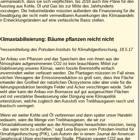
Germanwatch, dass sie sich verpflichten, bis 2018 auch ihre Pläne für den
Ausstieg aus Kohle, Öl und Gas bis zur Mitte des Jahrhunderts
vorzulegen. Die Industrieländer müssten außerdem die Finanzierung für die
Bewältigung der nicht mehr vermeidbaren Auswirkungen des Klimawandels
in Entwicklungsländern auf eine verlässliche Basis stellen.
Klimastabilisierung: Bäume pflanzen reicht nicht
Pressemitteilung des Potsdam-Instituts für Klimafolgenforschung, 18.5.17
Der Anbau von Pflanzen und das Speichern des von ihnen aus der
Atmosphäre aufgenommenen CO2 ist kein brauchbares Mittel zur
Stabilisierung unseres Klimas, wenn fossile Brennstoffe einfach
unvermindert weiter verfeuert werden. Die Plantagen müssten im Fall eines
solchen Versagens der Emissionsreduktion so groß sein, dass ihre Fläche
entweder den Großteil der natürlichen Ökosysteme oder aber viele für die
Nahrungsproduktion benötigte Felder und Äcker verschlingen würde. Sehr
wohl aber kann der Anbau von Biomasse auf gut ausgesuchten Flächen
und mit verstärkter Bewässerung oder Düngung eine Klimapolitik
unterstützen, welche zugleich den Ausstoß von Treibhausgasen rasch und
drastisch verringert.
„Wenn wir weiter Kohle und Öl verbrennen und dann später unser Handeln
bedauern, wäre die Menge von Treibhausgasen, die wir zur
Klimastabilisierung wieder aus der Atmosphäre herausholen müssten, riesig
– das wäre nicht zu schaffen,“ sagt Lena Boysen vom Potsdam-Institut für
Klimafolgenforschung (PIK), Leit-Autorin der in einem Journal der American
Geophysical Union erscheinenden Studie. Pflanzen saugen CO2 aus der