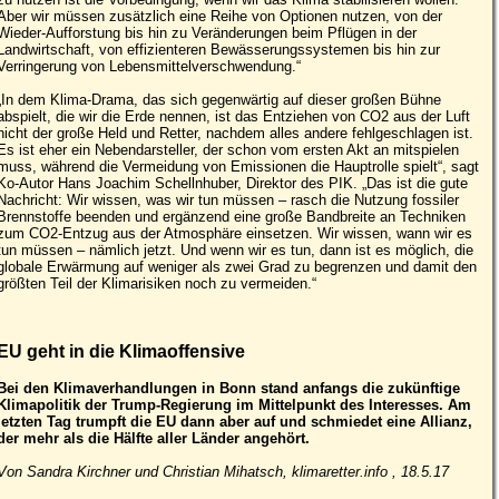
Aber wir müssen zusätzlich eine Reihe von Optionen nutzen, von der
Wieder-Aufforstung bis hin zu Veränderungen beim Pflügen in der
Landwirtschaft, von effizienteren Bewässerungssystemen bis hin zur
Verringerung von Lebensmittelverschwendung.“
„In dem Klima-Drama, das sich gegenwärtig auf dieser großen Bühne
abspielt, die wir die Erde nennen, ist das Entziehen von CO2 aus der Luft
nicht der große Held und Retter, nachdem alles andere fehlgeschlagen ist.
Es ist eher ein Nebendarsteller, der schon vom ersten Akt an mitspielen
muss, während die Vermeidung von Emissionen die Hauptrolle spielt“, sagt
Ko-Autor Hans Joachim Schellnhuber, Direktor des PIK. „Das ist die gute
Nachricht: Wir wissen, was wir tun müssen – rasch die Nutzung fossiler
Brennstoffe beenden und ergänzend eine große Bandbreite an Techniken
zum CO2-Entzug aus der Atmosphäre einsetzen. Wir wissen, wann wir es
tun müssen – nämlich jetzt. Und wenn wir es tun, dann ist es möglich, die
globale Erwärmung auf weniger als zwei Grad zu begrenzen und damit den
größten Teil der Klimarisiken noch zu vermeiden.“
EU geht in die Klimaoffensive
Bei den Klimaverhandlungen in Bonn stand anfangs die zukünftige
Klimapolitik der Trump-Regierung im Mittelpunkt des Interesses. Am
letzten Tag trumpft die EU dann aber auf und schmiedet eine Allianz,
der mehr als die Hälfte aller Länder angehört.
Von Sandra Kirchner und Christian Mihatsch, klimaretter.info , 18.5.17