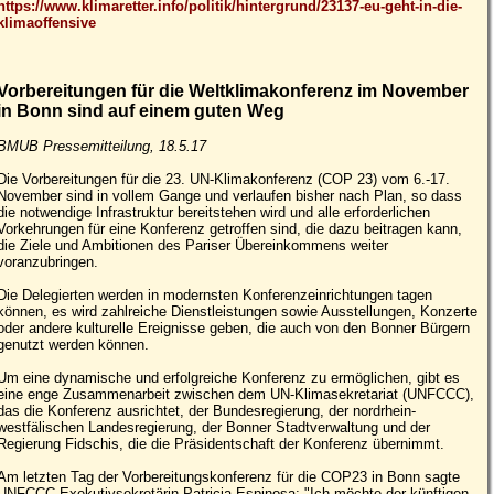
https://www.klimaretter.info/politik/hintergrund/23137-eu-geht-in-die-
klimaoffensive
Vorbereitungen für die Weltklimakonferenz im November
in Bonn sind auf einem guten Weg
BMUB Pressemitteilung, 18.5.17
Die Vorbereitungen für die 23. UN-Klimakonferenz (COP 23) vom 6.-17.
November sind in vollem Gange und verlaufen bisher nach Plan, so dass
die notwendige Infrastruktur bereitstehen wird und alle erforderlichen
Vorkehrungen für eine Konferenz getroffen sind, die dazu beitragen kann,
die Ziele und Ambitionen des Pariser Übereinkommens weiter
voranzubringen.
Die Delegierten werden in modernsten Konferenzeinrichtungen tagen
können, es wird zahlreiche Dienstleistungen sowie Ausstellungen, Konzerte
oder andere kulturelle Ereignisse geben, die auch von den Bonner Bürgern
genutzt werden können.
Um eine dynamische und erfolgreiche Konferenz zu ermöglichen, gibt es
eine enge Zusammenarbeit zwischen dem UN-Klimasekretariat (UNFCCC),
das die Konferenz ausrichtet, der Bundesregierung, der nordrhein-
westfälischen Landesregierung, der Bonner Stadtverwaltung und der
Regierung Fidschis, die die Präsidentschaft der Konferenz übernimmt.
Am letzten Tag der Vorbereitungskonferenz für die COP23 in Bonn sagte
UNFCCC-Exekutivsekretärin Patricia Espinosa: "Ich möchte der künftigen