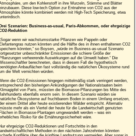
Atmosphäre, um den Kohlenstoff in ihre Wurzeln, Stämme und Blätter
einzubauen. Diese low-tech Option zur Entnahme von CO2 aus der
Atmosphäre könnte kombiniert werden mit High-Tech Speicherung, etwa
unterirdisch.
Drei Szenarien: Business-as-usual, Paris-Abkommen, oder ehrgeizige
CO2-Reduktion
„Sogar wenn wir wachstumsstarke Pflanzen wie Pappeln oder
Elefantengras nutzen könnten und die Hälfte des in ihnen enthaltenen CO2
speichern könnten,“ so Boysen, „würde im Business-as-usual Szenario
fortgesetzter unbeschränkter Emissionen die schiere Größe der
Pflanzungen verheerende Auswirkungen auf die Umwelt haben.“ Die
Wissenschaftler berechneten, dass in diesem Fall die hypothetisch
benötigten Anbauflächen fast vollständig die natürlichen Ökosysteme rund
um die Welt vernichten würden.
Wenn die CO2-Emissionen hingegen mittelmäßig stark verringert werden,
entsprechend den bisherigen Ankündigungen der Nationalstaaten beim
Klimagipfel von Paris, müssten die Biomasse-Pflanzungen bis Mitte des
Jahrhunderts ebenfalls enorm sein. In diesem Szenario würden sie
natürliche Ökosysteme auf fruchtbarem Boden in einem Umfang ersetzen,
der einem Drittel aller heute existierenden Wälder entspricht. Alternativ
müsste mehr als ein Viertel der heute für die Landwirtschaft genutzten
Flächen in Biomasse-Plantagen umgewandelt werden – was ein
erhebliches Risiko für die Ernährungssicherheit wäre.
Nur ehrgeizige CO2-Reduktionen und Fortschritte in den
landwirtschaftlichen Methoden in den nächsten Jahrzehnten könnten
scharfe Konflikte über die künftige Landnutzung vermeiden. Aber sogar in