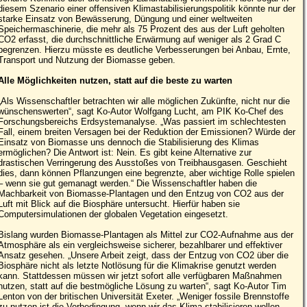
diesem Szenario einer offensiven Klimastabilisierungspolitik könnte nur der
starke Einsatz von Bewässerung, Düngung und einer weltweiten
Speichermaschinerie, die mehr als 75 Prozent des aus der Luft geholten
CO2 erfasst, die durchschnittliche Erwärmung auf weniger als 2 Grad C
begrenzen. Hierzu müsste es deutliche Verbesserungen bei Anbau, Ernte,
Transport und Nutzung der Biomasse geben.
Alle Möglichkeiten nutzen, statt auf die beste zu warten
„Als Wissenschaftler betrachten wir alle möglichen Zukünfte, nicht nur die
wünschenswerten“, sagt Ko-Autor Wolfgang Lucht, am PIK Ko-Chef des
Forschungsbereichs Erdsystemanalyse. „Was passiert im schlechtesten
Fall, einem breiten Versagen bei der Reduktion der Emissionen? Würde der
Einsatz von Biomasse uns dennoch die Stabilisierung des Klimas
ermöglichen? Die Antwort ist: Nein. Es gibt keine Alternative zur
drastischen Verringerung des Ausstoßes von Treibhausgasen. Geschieht
dies, dann können Pflanzungen eine begrenzte, aber wichtige Rolle spielen
– wenn sie gut gemanagt werden.“ Die Wissenschaftler haben die
Machbarkeit von Biomasse-Plantagen und den Entzug von CO2 aus der
Luft mit Blick auf die Biosphäre untersucht. Hierfür haben sie
Computersimulationen der globalen Vegetation eingesetzt.
Bislang wurden Biomasse-Plantagen als Mittel zur CO2-Aufnahme aus der
Atmosphäre als ein vergleichsweise sicherer, bezahlbarer und effektiver
Ansatz gesehen. „Unsere Arbeit zeigt, dass der Entzug von CO2 über die
Biosphäre nicht als letzte Notlösung für die Klimakrise genutzt werden
kann. Stattdessen müssen wir jetzt sofort alle verfügbaren Maßnahmen
nutzen, statt auf die bestmögliche Lösung zu warten“, sagt Ko-Autor Tim
Lenton von der britischen Universität Exeter. „Weniger fossile Brennstoffe
zu nutzen ist die Vorbedingung, wenn wir das Klima stabilisieren wollen.