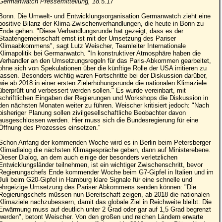
Germanwatch Pressemitteilung, 18.5.17
Bonn. Die Umwelt- und Entwicklungsorganisation Germanwatch zieht eine
positive Bilanz der Klima-Zwischenverhandlungen, die heute in Bonn zu
Ende gehen. "Diese Verhandlungsrunde hat gezeigt, dass es der
Staatengemeinschaft ernst ist mit der Umsetzung des Pariser
Klimaabkommens", sagt Lutz Weischer, Teamleiter Internationale
Klimapolitik bei Germanwatch. "In konstruktiver Atmosphäre haben die
Verhandler an den Umsetzungsregeln für das Paris-Abkommen gearbeitet,
ohne sich von Spekulationen über die künftige Rolle der USA irritieren zu
lassen. Besonders wichtig waren Fortschritte bei der Diskussion darüber,
wie ab 2018 in einer ersten Zielerhöhungsrunde die nationalen Klimaziele
überprüft und verbessert werden sollen." Es wurde vereinbart, mit
schriftlichen Eingaben der Regierungen und Workshops die Diskussion in
den nächsten Monaten weiter zu führen. Weischer kritisiert jedoch: "Nach
bisheriger Planung sollen zivilgesellschaftliche Beobachter davon
ausgeschlossen werden. Hier muss sich die Bundesregierung für eine
Öffnung des Prozesses einsetzen."
Schon Anfang der kommenden Woche wird es in Berlin beim Petersberger
Klimadialog die nächsten Klimagespräche geben, dann auf Ministerebene.
Dieser Dialog, an dem auch einige der besonders verletzlichen
Entwicklungsländer teilnehmen, ist ein wichtiger Zwischenschritt, bevor
Regierungschefs Ende kommender Woche beim G7-Gipfel in Italien und im
Juli beim G20-Gipfel in Hamburg klare Signale für eine schnelle und
ehrgeizige Umsetzung des Pariser Abkommens senden können: "Die
Regierungschefs müssen nun Bereitschaft zeigen, ab 2018 die nationalen
Klimaziele nachzubessern, damit das globale Ziel in Reichweite bleibt: Die
Erwärmung muss auf deutlich unter 2 Grad oder gar auf 1,5 Grad begrenzt
werden", betont Weischer. Von den großen und reichen Ländern erwarte