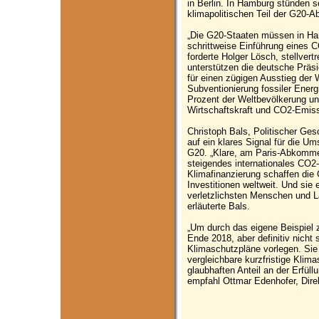
in Berlin. In Hamburg stünden 
klimapolitischen Teil der G20-A
„Die G20-Staaten müssen in Ha
schrittweise Einführung eines 
forderte Holger Lösch, stellvert
unterstützen die deutsche Präsi
für einen zügigen Ausstieg der 
Subventionierung fossiler Energ
Prozent der Weltbevölkerung un
Wirtschaftskraft und CO2-Emis
Christoph Bals, Politischer Ge
auf ein klares Signal für die
G20. „Klare, am Paris-Abkommen 
steigendes internationales CO2
Klimafinanzierung schaffen die 
Investitionen weltweit. Und sie
verletzlichsten Menschen und L
erläuterte Bals.
„Um durch das eigene Beispiel 
Ende 2018, aber definitiv nicht s
Klimaschutzpläne vorlegen. Sie
vergleichbare kurzfristige Klim
glaubhaften Anteil an der Erfü
empfahl Ottmar Edenhofer, Dire