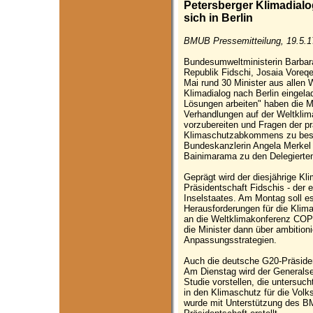
Petersberger Klimadialog:
sich in Berlin
BMUB Pressemitteilung, 19.5.1
Bundesumweltministerin Barbara
Republik Fidschi, Josaia Voreq
Mai rund 30 Minister aus allen
Klimadialog nach Berlin einge
Lösungen arbeiten" haben die Mi
Verhandlungen auf der Weltkli
vorzubereiten und Fragen der p
Klimaschutzabkommens zu bes
Bundeskanzlerin Angela Merkel 
Bainimarama zu den Delegierte
Geprägt wird der diesjährige 
Präsidentschaft Fidschis - der 
Inselstaates. Am Montag soll es
Herausforderungen für die Klim
an die Weltklimakonferenz COP
die Minister dann über ambition
Anpassungsstrategien.
Auch die deutsche G20-Präsiden
Am Dienstag wird der Generalse
Studie vorstellen, die untersuc
in den Klimaschutz für die Volk
wurde mit Unterstützung des 