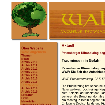
Aktuell
Über Website
Wald allgemein
Petersberger Klimadialog beg
Themen
News
Trauminseln in Gefahr
Archiv 2010
Archiv 2011
Petersberger Klimadialog beg
Archiv 2012
WWF: Die Zeit des Aufschiebe
Archiv 2013
Archiv 2014
Archiv 2015
WWF Pressemitteilung, 22.5.17
Archiv 2016
Archiv 2017
Die Erderhitzung hat schon heu
Archiv 2018
Natur weltweit. Doch einige Regi
Archiv 2019
zum Beispiel der Inselstaat Fids
Literatur
verlieren die Bewohner dort ihr
Links
am Montag in Berlin beginnt, f
Materialien
Einladung Deutschlands und Fids