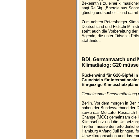
Bekenntnis zu einer klimasicher
sagt Reißig. „Energie aus Sonne
günstig und sauber – und dami
Zum achten Petersberger Klimad
Deutschland und Fidschi Minist
steht auch die Vorbereitung de
Agenda, die unter Fidschis Prä
stattfindet.
BDI, Germanwatch und 
Klimadialog: G20 müssen
Rückenwind für G20-Gipfel in
Grundstein für internationale
Ehrgeizige Klimaschutzpläne 
Gemeinsame Pressemitteilung 
Berlin. Vor dem morgen in Berl
haben der Bundesverband der D
sowie das Mercator Research I
Change (MCC) gemeinsam die G20
Klimaschutz und die Umsetzun
Treffen müsse den erforderlich
Hamburg Anfang Juli bringen, fo
Umweltorganisation und das Fo