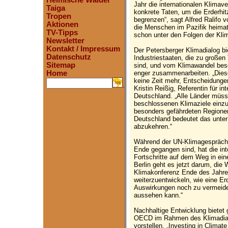
Heimische Wälder
Jahr die internationalen Klimav
Taiga
konkrete Taten, um die Erderhit
Tropen
begrenzen“, sagt Alfred Ralifo
Aktionen
die Menschen im Pazifik heimat
TV-Tipps
schon unter den Folgen der Kli
Newsletter
Kontakt / Impressum
Der Petersberger Klimadialog bi
Datenschutz
Industriestaaten, die zu großen 
Sitemap
sind, und vom Klimawandel beso
enger zusammenarbeiten. „Diese 
Home
keine Zeit mehr, Entscheidunge
.
Kristin Reißig, Referentin für i
Deutschland. „Alle Länder müsse
beschlossenen Klimaziele einzuha
besonders gefährdeten Regione
Deutschland bedeutet das unter
abzukehren.“
Während der UN-Klimagespräch
Ende gegangen sind, hat die int
Fortschritte auf dem Weg in ein
Berlin geht es jetzt darum, die 
Klimakonferenz Ende des Jahres 
weiterzuentwickeln, wie eine Er
Auswirkungen noch zu vermeiden
aussehen kann.“
Nachhaltige Entwicklung bietet
OECD im Rahmen des Klimadial
vorstellen, „Investing in Climat