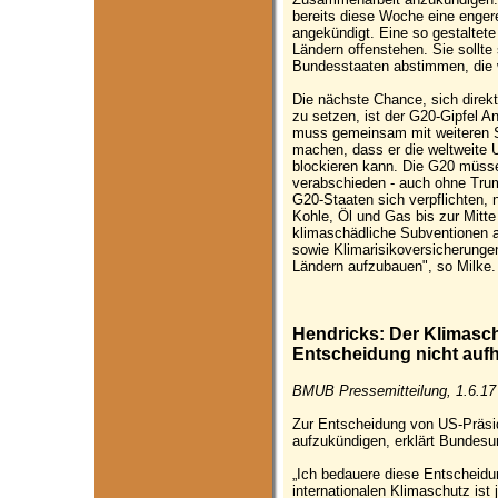
bereits diese Woche eine enger
angekündigt. Eine so gestaltete 
Ländern offenstehen. Sie sollt
Bundesstaaten abstimmen, die w
Die nächste Chance, sich direk
zu setzen, ist der G20-Gipfel A
muss gemeinsam mit weiteren S
machen, dass er die weltweite
blockieren kann. Die G20 müsse
verabschieden - auch ohne Trum
G20-Staaten sich verpflichten,
Kohle, Öl und Gas bis zur Mitte
klimaschädliche Subventionen 
sowie Klimarisikoversicherungen
Ländern aufzubauen", so Milke.
Hendricks: Der Klimasc
Entscheidung nicht aufh
BMUB Pressemitteilung, 1.6.17
Zur Entscheidung von US-Präs
aufzukündigen, erklärt Bundesu
„Ich bedauere diese Entscheidu
internationalen Klimaschutz ist