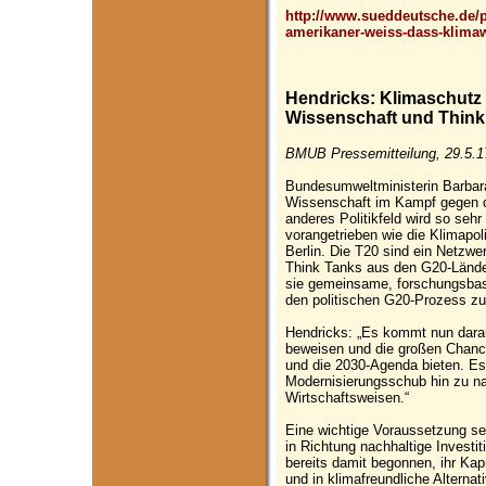
http://www.sueddeutsche.de/po
amerikaner-weiss-dass-klimaw
Hendricks: Klimaschutz 
Wissenschaft und Think
BMUB Pressemitteilung, 29.5.1
Bundesumweltministerin Barbara
Wissenschaft im Kampf gegen d
anderes Politikfeld wird so seh
vorangetrieben wie die Klimapoli
Berlin. Die T20 sind ein Netzwe
Think Tanks aus den G20-Ländern
sie gemeinsame, forschungsbas
den politischen G20-Prozess zu
Hendricks: „Es kommt nun darau
beweisen und die großen Chanc
und die 2030-Agenda bieten. Es
Modernisierungsschub hin zu nac
Wirtschaftsweisen.“
Eine wichtige Voraussetzung se
in Richtung nachhaltige Investit
bereits damit begonnen, ihr Kap
und in klimafreundliche Alterna