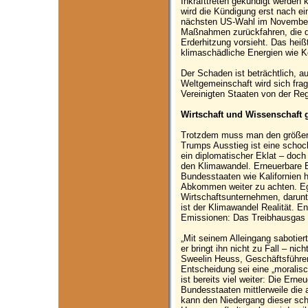
Inkrafttreten gekündigt werde
wird die Kündigung erst nach ei
nächsten US-Wahl im November 
Maßnahmen zurückfahren, die 
Erderhitzung vorsieht. Das heißt
klimaschädliche Energien wie K
Der Schaden ist beträchtlich, au
Weltgemeinschaft wird sich fra
Vereinigten Staaten von der Reg
Wirtschaft und Wissenschaft
Trotzdem muss man den größer
Trumps Ausstieg ist eine scho
ein diplomatischer Eklat – doc
den Klimawandel. Erneuerbare 
Bundesstaaten wie Kalifornien h
Abkommen weiter zu achten. Ega
Wirtschaftsunternehmen, darunt
ist der Klimawandel Realität. E
Emissionen: Das Treibhausgas h
„Mit seinem Alleingang sabotier
er bringt ihn nicht zu Fall – ni
Sweelin Heuss, Geschäftsführe
Entscheidung sei eine „moralis
ist bereits viel weiter: Die Ern
Bundesstaaten mittlerweile die 
kann den Niedergang dieser sc