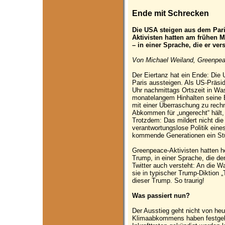
Ende mit Schrecken
Die USA steigen aus dem Pari
Aktivisten hatten am frühen 
– in einer Sprache, die er vers
Von Michael Weiland, Greenpea
Der Eiertanz hat ein Ende: D
Paris aussteigen. Als US-Präsi
Uhr nachmittags Ortszeit in Wa
monatelangem Hinhalten seine 
mit einer Überraschung zu rec
Abkommen für „ungerecht“ hält, 
Trotzdem: Das mildert nicht die
verantwortungslose Politik eine
kommende Generationen ein Stüc
Greenpeace-Aktivisten hatten h
Trump, in einer Sprache, die d
Twitter auch versteht: An die Wa
sie in typischer Trump-Diktion „T
dieser Trump. So traurig!
Was passiert nun?
Der Ausstieg geht nicht von he
Klimaabkommens haben festgeleg