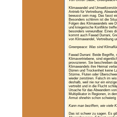
Klimawandel und Umweltzerstörun
Antrieb für Vertreibung, Abwand
bewusst sein mag. Das fasst e
Besonders schlimm ist die Situ
Folgen des Klimawandels wie 
und kriegerische Konflikte tref
besonders verwundbar. Eines di
kommt auch Fawad Durrani, Gr
von Klimawandel, Vertreibung un
Greenpeace: Was sind Klimaflüc
Fawad Durrani: Beide Begriffe, 
Klimavertriebene, sind eigentli
provozieren. Sie beschreiben
Klimawandels ihre Heimat verl
Dürren und Trockenheit keine La
Stürme, Fluten oder Überschw
wieder zerstören. Falsch im wis
deshalb, weil nie nur ein einzi
vertreibt und in die Flucht schlä
Ursache für das Abwandern von B
Multiplikator in Regionen, in d
Armut ohnehin schon schwierig 
Kann man beziffern, wie viele K
Das ist schwer zu sagen. Es gib