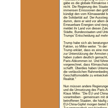
gäbe es die globale Klimakrise m
nicht. Die Regierung des Staate
immensen Emissionen den größte
kündigt den vom Klimawandel b
die Solidarität auf. Der Ausst
dumm, denn er wird vor allem 
Erneuerbare Energien sind rie
meldet ihr Land von diesen Zuk
Städte, Bundesstaaten und Unte
Trumps' Entscheidung auf mehr
Trump habe sich als beratungsr
Fakten, so Milke weiter. "In d
Trump erklärt, dass es eine mo
zur Unterstützung der Ärmsten 
haben zudem deutlich gemacht, w
Paris-Abkommen ist. Und füh
vorgerechnet, dass Klimaschutz
schafft. Überdies haben Unte
die verlässlichen Rahmenbeding
Geschäftsmodelle zu entwickeln. 
Realität."
Nun müssen andere Regierungen 
und die Umsetzung des Paris-
Klaus Milke: "Die EU und China 
vorantreiben - gemeinsam mit 
betroffenen Staaten, die häufig
EU-China-Gipfel morgen bietet b
Zusammenarbeit anzukündigen."