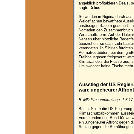
angeblich profitableren Deals, s
sagte Delius.
So werden in Nigeria durch aus
Weideflächen bewaffnete Ausei
ansässigen Bauern geschürt. In 
Nomaden den Zusammenbruch ihr
Wirtschaftsform. Auf der Halbin
Nenzen über plötzliche Regenfäl
überziehen, so dass zehntause
verendeten. In Sibirien fürchte
Permafrostböden, bei dem gro
Treibhausgasen freigesetzt we
Klimawandels die Flüsse aus, 
Ureinwohner keine Fische mehr 
Ausstieg der US-Regie
wäre ungeheurer Affron
BUND Pressemitteilung, 1.6.17
Berlin: Sollte die US-Regierung
Klimaschutzabkommen aussteige
Vorsitzenden des Bund für Umw
ein „ungeheurer Affront gegen d
Schlag gegen die Bemühungen 