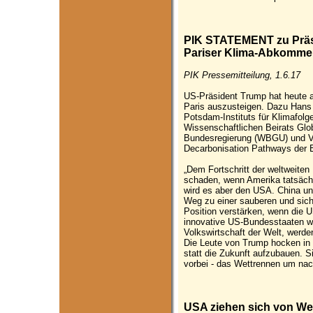
PIK STATEMENT zu Präs
Pariser Klima-Abkomm
PIK Pressemitteilung, 1.6.17
US-Präsident Trump hat heute
Paris auszusteigen. Dazu Hans 
Potsdam-Instituts für Klimafolg
Wissenschaftlichen Beirats Gl
Bundesregierung (WBGU) und Vo
Decarbonisation Pathways der
„Dem Fortschritt der weltweiten 
schaden, wenn Amerika tatsäch
wird es aber den USA. China un
Weg zu einer sauberen und sich
Position verstärken, wenn die 
innovative US-Bundesstaaten wi
Volkswirtschaft der Welt, werde
Die Leute von Trump hocken in
statt die Zukunft aufzubauen. S
vorbei - das Wettrennen um nach
USA ziehen sich von Wel