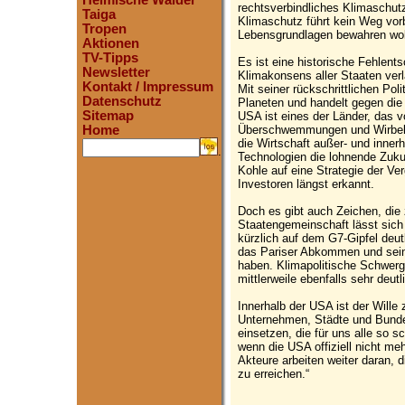
Heimische Wälder
rechtsverbindliches Klimaschu
Taiga
Klimaschutz führt kein Weg vo
Tropen
Lebensgrundlagen bewahren wol
Aktionen
TV-Tipps
Es ist eine historische Fehlent
Newsletter
Klimakonsens aller Staaten verl
Kontakt / Impressum
Mit seiner rückschrittlichen Pol
Datenschutz
Planeten und handelt gegen die
Sitemap
USA ist eines der Länder, das 
Überschwemmungen und Wirbelst
Home
die Wirtschaft außer- und inner
.
Technologien die lohnende Zukun
Kohle auf eine Strategie der Ve
Investoren längst erkannt.
Doch es gibt auch Zeichen, die 
Staatengemeinschaft lässt sich
kürzlich auf dem G7-Gipfel deutl
das Pariser Abkommen und sei
haben. Klimapolitische Schwerg
mittlerweile ebenfalls sehr deu
Innerhalb der USA ist der Will
Unternehmen, Städte und Bundes
einsetzen, die für uns alle so 
wenn die USA offiziell nicht m
Akteure arbeiten weiter daran, 
zu erreichen.“