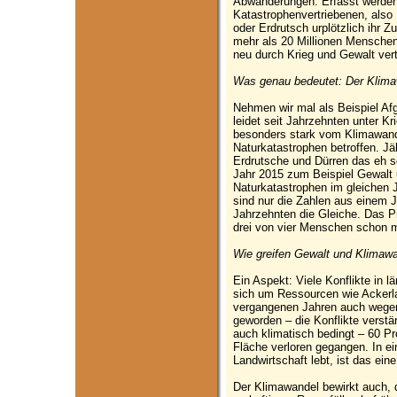
Abwanderungen. Erfasst werden 
Katastrophenvertriebenen, also
oder Erdrutsch urplötzlich ihr Zu
mehr als 20 Millionen Menschen,
neu durch Krieg und Gewalt ver
Was genau bedeutet: Der Klimawa
Nehmen wir mal als Beispiel Af
leidet seit Jahrzehnten unter Kr
besonders stark vom Klimawand
Naturkatastrophen betroffen. 
Erdrutsche und Dürren das eh s
Jahr 2015 zum Beispiel Gewalt
Naturkatastrophen im gleichen 
sind nur die Zahlen aus einem Ja
Jahrzehnten die Gleiche. Das P
drei von vier Menschen schon m
Wie greifen Gewalt und Klimawa
Ein Aspekt: Viele Konflikte in
sich um Ressourcen wie Ackerla
vergangenen Jahren auch wege
geworden – die Konflikte verstä
auch klimatisch bedingt – 60 Pr
Fläche verloren gegangen. In e
Landwirtschaft lebt, ist das ein
Der Klimawandel bewirkt auch, 