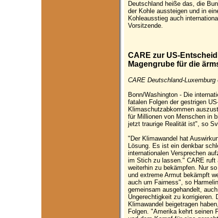
Deutschland heiße das, die Bun
der Kohle aussteigen und in ei
Kohleausstieg auch internation
Vorsitzende.
CARE zur US-Entscheidu
Magengrube für die ärm
CARE Deutschland-Luxemburg e.
Bonn/Washington - Die internat
fatalen Folgen der gestrigen U
Klimaschutzabkommen auszustei
für Millionen von Menschen in bi
jetzt traurige Realität ist", s
"Der Klimawandel hat Auswirkung
Lösung. Es ist ein denkbar schl
internationalen Versprechen au
im Stich zu lassen." CARE ruft
weiterhin zu bekämpfen. Nur so 
und extreme Armut bekämpft wer
auch um Fairness", so Harmelin
gemeinsam ausgehandelt, auch 
Ungerechtigkeit zu korrigieren
Klimawandel beigetragen haben, 
Folgen. "Amerika kehrt seinen P