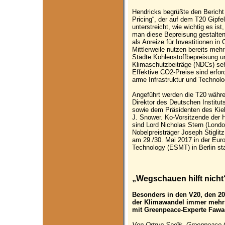
Hendricks begrüßte den Bericht
Pricing“, der auf dem T20 Gipfel
unterstreicht, wie wichtig es is
man diese Bepreisung gestalten
als Anreize für Investitionen in
Mittlerweile nutzen bereits meh
Städte Kohlenstoffbepreisung u
Klimaschutzbeiträge (NDCs) seh
Effektive CO2-Preise sind erford
arme Infrastruktur und Technolo
Angeführt werden die T20 währ
Direktor des Deutschen Institut
sowie dem Präsidenten des Kiele
J. Snower. Ko-Vorsitzende der 
sind Lord Nicholas Stern (Lond
Nobelpreisträger Joseph Stiglitz
am 29./30. Mai 2017 in der Eu
Technology (ESMT) in Berlin sta
„Wegschauen hilft nicht
Besonders in den V20, den 20 
der Klimawandel immer mehr M
mit Greenpeace-Experte Fawa
Von Ortrun Sadik, Greenpeace-O