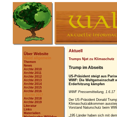
Aktuell
Über Website
Wald allgemein
Trumps Njet zu Klimaschutz
Themen
News
Trump im Abseits
Archiv 2010
Archiv 2011
US-Präsident steigt aus Par
Archiv 2012
WWF: Die Weltgemeinschaft w
Archiv 2013
Erderhitzung kämpfen
Archiv 2014
Archiv 2015
Archiv 2016
WWF Pressemitteilung, 1.6.17
Archiv 2017
Archiv 2018
Der US-Präsident Donald Trump
Archiv 2019
Klimaschutzabkommen aussteige
Literatur
Vorstand Naturschutz beim WW
Links
Materialien
„195 Länder haben sich mit de