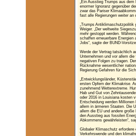
„Ein Ausstieg Trumps aus dem 
enormer Ignoranz gegenüber den
zwar das Pariser Klimaabkommen
fast alle Regierungen weiter a
„Trumps Antiklimaschutzpolitik 
Weiger. „Der weltweite Siegeszu
mehr gestoppt werden. Während d
schaffen erneuerbare Energien
Jobs“, sagte der BUND-Vorsitz
Werde der Vertrag tatsächlich 
Unternehmen und vor allem die 
negativen Folgen zu tragen. De
Rücknahme wesentlicher nation
Regierung Gefahren für die Sich
„Entwicklungsländer, Küstenstä
ersten Opfern der Klimakrise. 
zunehmend Wetterextreme. Hurr
Hab und Gut von Zehntausenden
oder 2016 in Louisiana kosten 
Entscheidung werden Millionen 
allem in ärmeren Staaten. Die 
allem die EU und andere große 
den Ausstieg aus fossilen Ene
Abkommens gewährleisten“, sag
Globaler Klimaschutz erfordere
Verkehrswende und den klimafre