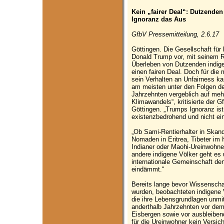
Kein „fairer Deal“: Dutzende
Ignoranz das Aus
GfbV Pressemitteilung, 2.6.17
Göttingen. Die Gesellschaft für
Donald Trump vor, mit seinem 
Überleben von Dutzenden indige
einen fairen Deal. Doch für die 
sein Verhalten an Unfairness k
am meisten unter den Folgen de
Jahrzehnten vergeblich auf meh
Klimawandels“, kritisierte der G
Göttingen. „Trumps Ignoranz ist 
existenzbedrohend und nicht ein
„Ob Sami-Rentierhalter in Skandi
Nomaden in Eritrea, Tibeter i
Indianer oder Maohi-Ureinwohner
andere indigene Völker geht es
internationale Gemeinschaft de
eindämmt.“
Bereits lange bevor Wissensch
wurden, beobachteten indigene 
die ihre Lebensgrundlagen unmit
anderthalb Jahrzehnten vor de
Eisbergen sowie vor ausbleiben
für die Ureinwohner kein Versic