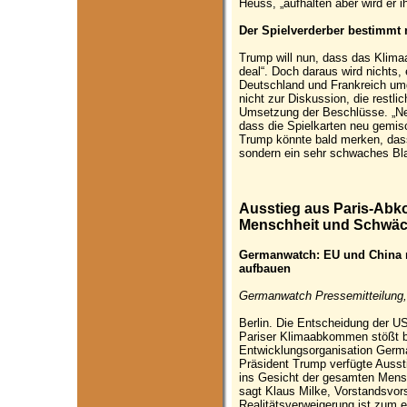
Heuss, „aufhalten aber wird er ih
Der Spielverderber bestimmt 
Trump will nun, dass das Klim
deal“. Doch daraus wird nichts, 
Deutschland und Frankreich um
nicht zur Diskussion, die restli
Umsetzung der Beschlüsse. „Ne
dass die Spielkarten neu gemisc
Trump könnte bald merken, dass
sondern ein sehr schwaches Bla
Ausstieg aus Paris-Abko
Menschheit und Schwä
Germanwatch: EU und China 
aufbauen
Germanwatch Pressemitteilung,
Berlin. Die Entscheidung der U
Pariser Klimaabkommen stößt b
Entwicklungsorganisation Germa
Präsident Trump verfügte Auss
ins Gesicht der gesamten Mensc
sagt Klaus Milke, Vorstandsvo
Realitätsverweigerung ist zum ei