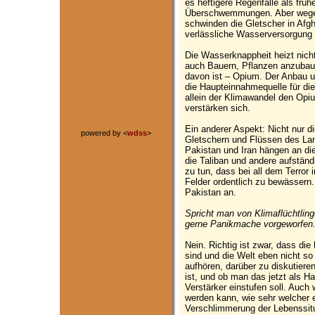
es heftigere Regenfälle als frü
Überschwemmungen. Aber wegen
schwinden die Gletscher in Afgh
verlässliche Wasserversorgung 
Die Wasserknappheit heizt nicht
auch Bauern, Pflanzen anzubau
davon ist – Opium. Der Anbau u
die Haupteinnahmequelle für die
allein der Klimawandel den Opiu
verstärken sich.
Ein anderer Aspekt: Nicht nur d
powered by <
wdss
>
Gletschern und Flüssen des La
Pakistan und Iran hängen an d
die Taliban und andere aufstän
zu tun, dass bei all dem Terror
Felder ordentlich zu bewässern
Pakistan an.
Spricht man von Klimaflüchtling
gerne Panikmache vorgeworfen. 
Nein. Richtig ist zwar, dass die
sind und die Welt eben nicht so
aufhören, darüber zu diskutiere
ist, und ob man das jetzt als H
Verstärker einstufen soll. Auch 
werden kann, wie sehr welcher 
Verschlimmerung der Lebenssitu