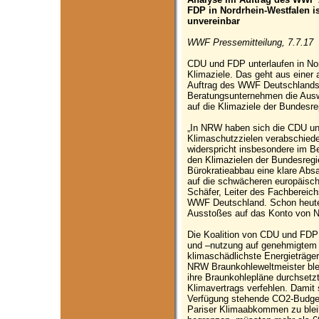
FDP in Nordrhein-Westfalen i
unvereinbar
WWF Pressemitteilung, 7.7.17
CDU und FDP unterlaufen in No
Klimaziele. Das geht aus einer 
Auftrag des WWF Deutschlands 
Beratungsunternehmen die Ausw
auf die Klimaziele der Bundesre
„In NRW haben sich die CDU u
Klimaschutzzielen verabschiede
widerspricht insbesondere im B
den Klimazielen der Bundesregie
Bürokratieabbau eine klare Abs
auf die schwächeren europäische
Schäfer, Leiter des Fachbereic
WWF Deutschland. Schon heute 
Ausstoßes auf das Konto von 
Die Koalition von CDU und FDP
und –nutzung auf genehmigtem N
klimaschädlichste Energieträge
NRW Braunkohleweltmeister ble
ihre Braunkohlepläne durchsetzt
Klimavertrags verfehlen. Dami
Verfügung stehende CO2-Budget
Pariser Klimaabkommen zu blei