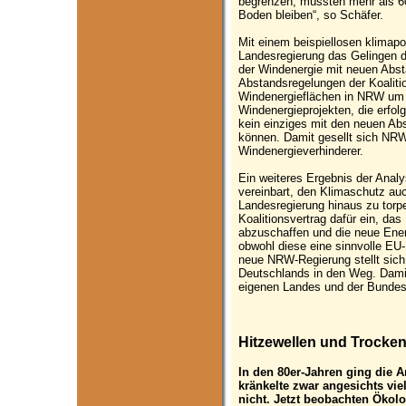
begrenzen, müssten mehr als 60
Boden bleiben“, so Schäfer.
Mit einem beispiellosen klimapo
Landesregierung das Gelingen 
der Windenergie mit neuen Abst
Abstandsregelungen der Koalitio
Windenergieflächen in NRW um
Windenergieprojekten, die erfolg
kein einziges mit den neuen Abs
können. Damit gesellt sich NRW
Windenergieverhinderer.
Ein weiteres Ergebnis der Ana
vereinbart, den Klimaschutz au
Landesregierung hinaus zu torpe
Koalitionsvertrag dafür ein, d
abzuschaffen und die neue Ene
obwohl diese eine sinnvolle EU-R
neue NRW-Regierung stellt sich
Deutschlands in den Weg. Damit
eigenen Landes und der Bundesr
Hitzewellen und Trocke
In den 80er-Jahren ging die 
kränkelte zwar angesichts viel
nicht. Jetzt beobachten Ökol