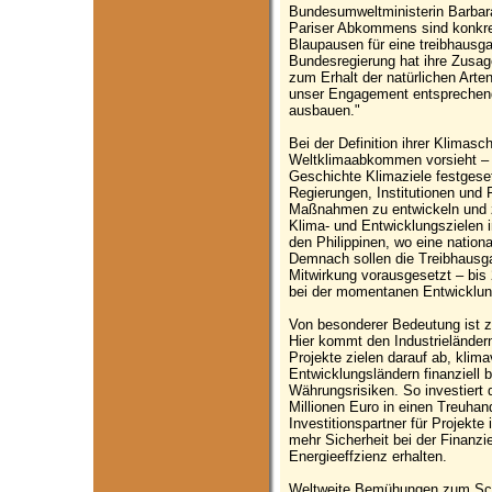
Bundesumweltministerin Barbar
Pariser Abkommens sind konkret
Blaupausen für eine treibhausga
Bundesregierung hat ihre Zusa
zum Erhalt der natürlichen Arten
unser Engagement entsprechend
ausbauen."
Bei der Definition ihrer Klimasc
Weltklimaabkommen vorsieht – h
Geschichte Klimaziele festgeset
Regierungen, Institutionen und
Maßnahmen zu entwickeln und z
Klima- und Entwicklungszielen i
den Philippinen, wo eine nationa
Demnach sollen die Treibhausga
Mitwirkung vorausgesetzt – bis 
bei der momentanen Entwicklun
Von besonderer Bedeutung ist z
Hier kommt den Industrieländern 
Projekte zielen darauf ab, klima
Entwicklungsländern finanziell
Währungsrisiken. So investiert d
Millionen Euro in einen Treuhan
Investitionspartner für Projekt
mehr Sicherheit bei der Finanz
Energieeffzienz erhalten.
Weltweite Bemühungen zum Schu