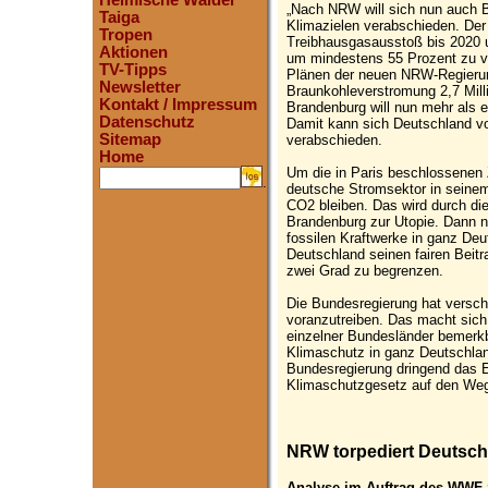
Heimische Wälder
„Nach NRW will sich nun auch 
Taiga
Klimazielen verabschieden. Der
Tropen
Treibhausgasausstoß bis 2020 
Aktionen
um mindestens 55 Prozent zu ver
TV-Tipps
Plänen der neuen NRW-Regierun
Newsletter
Braunkohleverstromung 2,7 Mil
Kontakt / Impressum
Brandenburg will nun mehr als 
Datenschutz
Damit kann sich Deutschland 
Sitemap
verabschieden.
Home
Um die in Paris beschlossenen 
.
deutsche Stromsektor in seinem
CO2 bleiben. Das wird durch die
Brandenburg zur Utopie. Dann 
fossilen Kraftwerke in ganz Deu
Deutschland seinen fairen Beitra
zwei Grad zu begrenzen.
Die Bundesregierung hat versch
voranzutreiben. Das macht sich
einzelner Bundesländer bemerkb
Klimaschutz in ganz Deutschlan
Bundesregierung dringend das E
Klimaschutzgesetz auf den Weg
NRW torpediert Deutsch
Analyse im Auftrag des WWF z