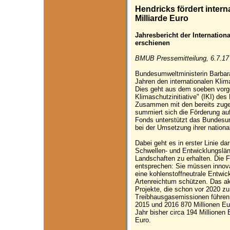
Hendricks fördert intern
Milliarde Euro
Jahresbericht der Internationa
erschienen
BMUB Pressemitteilung, 6.7.17
Bundesumweltministerin Barbar
Jahren den internationalen Klim
Dies geht aus dem soeben vorge
Klimaschutzinitiative" (IKI) de
Zusammen mit den bereits zuge
summiert sich die Förderung auf
Fonds unterstützt das Bundesum
bei der Umsetzung ihrer nationa
Dabei geht es in erster Linie d
Schwellen- und Entwicklungslän
Landschaften zu erhalten. Die 
entsprechen: Sie müssen innovat
eine kohlenstoffneutrale Entwic
Artenreichtum schützen. Das akt
Projekte, die schon vor 2020 
Treibhausgasemissionen führen.
2015 und 2016 870 Millionen Eu
Jahr bisher circa 194 Millionen 
Euro.