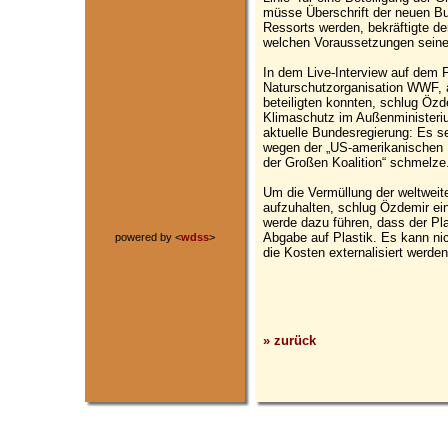
müsse Überschrift der neuen Bu
Ressorts werden, bekräftigte de
welchen Voraussetzungen seine P
In dem Live-Interview auf dem 
Naturschutzorganisation WWF, 
beteiligten konnten, schlug Özd
Klimaschutz im Außenministerium 
aktuelle Bundesregierung: Es sei
wegen der „US-amerikanischen B
der Großen Koalition“ schmelze
Um die Vermüllung der weltwei
aufzuhalten, schlug Özdemir ein
werde dazu führen, dass der Pla
Abgabe auf Plastik. Es kann nic
powered by <
wdss
>
die Kosten externalisiert werden
» zurück