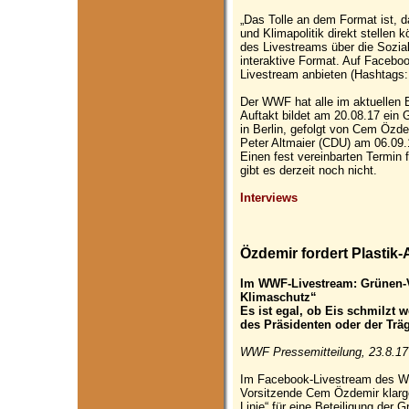
„Das Tolle an dem Format ist, 
und Klimapolitik direkt stellen
des Livestreams über die Sozia
interaktive Format. Auf Facebo
Livestream anbieten (Hashtags
Der WWF hat alle im aktuellen 
Auftakt bildet am 20.08.17 ein
in Berlin, gefolgt von Cem Özd
Peter Altmaier (CDU) am 06.09.
Einen fest vereinbarten Termin 
gibt es derzeit noch nicht.
Interviews
Özdemir fordert Plasti
Im WWF-Livestream: Grünen-Vo
Klimaschutz“
Es ist egal, ob Eis schmilzt
des Präsidenten oder der Trä
WWF Pressemitteilung, 23.8.17
Im Facebook-Livestream des W
Vorsitzende Cem Özdemir klarg
Linie“ für eine Beteiligung der 