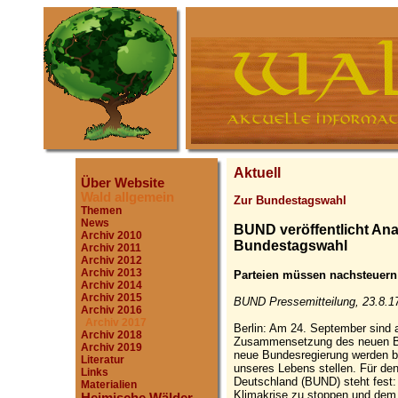
Aktuell
Über Website
Wald allgemein
Zur Bundestagswahl
Themen
News
BUND veröffentlicht An
Archiv 2010
Bundestagswahl
Archiv 2011
Archiv 2012
Archiv 2013
Parteien müssen nachsteuern
Archiv 2014
Archiv 2015
BUND Pressemitteilung, 23.8.1
Archiv 2016
Archiv 2017
Berlin: Am 24. September sind a
Archiv 2018
Zusammensetzung des neuen Bu
Archiv 2019
neue Bundesregierung werden bi
Literatur
unseres Lebens stellen. Für de
Links
Deutschland (BUND) steht fest: 
Materialien
Klimakrise zu stoppen und dem