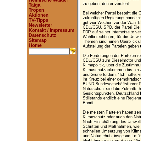
Heimische Wälder
zu geben, den er verdient.
Taiga
Tropen
Bei welcher Partei besteht die 
Aktionen
zukünftigen Regierungshandeln
TV-Tipps
gut vier Wochen vor der Wahl 
Newsletter
CDU/CSU, SPD, der Partei Die 
Kontakt / Impressum
FDP auf seiner Internetseite ver
Datenschutz
Wahlberechtigten, für die Umwe
Sitemap
Themen sind, einen Überblick üb
Home
Aufstellung der Parteien geben 
.
Die Forderungen der Parteien r
CDU/CSU zum Dieselmotor und ei
Klimapolitik, über die Zustimm
Klimaschutzabkommen bis hin z
und Grüne fordern. "Ich hoffe,
ihr Kreuz bei einer demokratisc
BUND-Bundesgeschäftsführer Po
Naturschutz sind die Zukunftsth
Gesichtspunkten. Deutschland b
Stillstands endlich eine Regieru
Bandt.
Die meisten Parteien haben zen
Klimaschutz oder auch den Na
Nach Einschätzung des Umweltv
Schritten und Maßnahmen, wie di
schnellen Umsetzung von Klima
und Naturschutz insgesamt müss
bleibt hier zu viel im Vagen. W