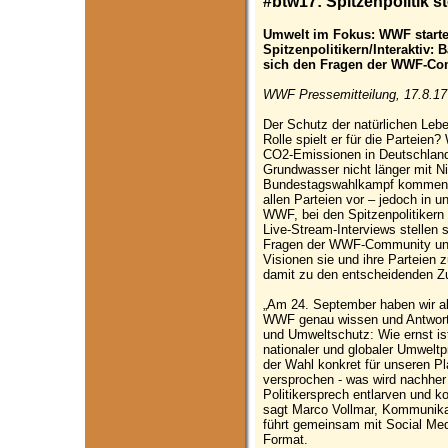
#btw17: Spitzenpolitik 
Umwelt im Fokus: WWF starte
Spitzenpolitikern/Interaktiv: 
sich den Fragen der WWF-C
WWF Pressemitteilung, 17.8.17
Der Schutz der natürlichen Leb
Rolle spielt er für die Parteien
CO2-Emissionen in Deutschland 
Grundwasser nicht länger mit Nit
Bundestagswahlkampf kommen d
allen Parteien vor – jedoch in u
WWF, bei den Spitzenpolitikern
Live-Stream-Interviews stellen 
Fragen der WWF-Community und 
Visionen sie und ihre Parteie
damit zu den entscheidenden Zu
„Am 24. September haben wir al
WWF genau wissen und Antwort
und Umweltschutz: Wie ernst is
nationaler und globaler Umwelt
der Wahl konkret für unseren P
versprochen - was wird nachher 
Politikersprech entlarven und k
sagt Marco Vollmar, Kommunik
führt gemeinsam mit Social Me
Format.