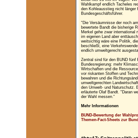
Wahlkampf endlich Tacheles red
den Kohleausstieg nicht länger
Bundesgeschäftsführer.
"Die Versäumnisse der noch amt
bewertete Bandt die bisherige 
Merkel gehe zwar international
im eigenen Land aber enttäusch
weitsichtig wäre eine Politik, 
beschließt, eine Verkehrswende e
endlich umweltgerecht ausgestal
Zentral sind für den BUND fünf 
Bundesregierung: mehr Klimaschu
Wirtschaften und die Ressourc
vor riskanten Stoffen und Tech
bewahren und die Richtungsänder
umweltgerechten Landwirtschaft
den Umwelt- und Naturschutz. Ei
erläuterte Olaf Bandt. "Daran w
der Wahl messen.“
Mehr Informationen
BUND-Bewertung der Wahlpro
Themen-Fact-Sheets zur Bun