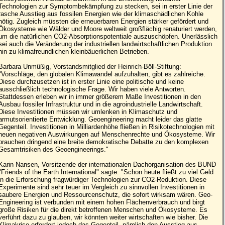
Technologien zur Symptombekämpfung zu stecken, sei in erster Linie der
rasche Ausstieg aus fossilen Energien wie der klimaschädlichen Kohle
nötig. Zugleich müssten die erneuerbaren Energien stärker gefördert und
Ökosysteme wie Wälder und Moore weltweit großflächig renaturiert werden,
um die natürlichen CO2-Absorptionspotentiale auszuschöpfen. Unerlässlich
sei auch die Veränderung der industriellen landwirtschaftlichen Produktion
hin zu klimafreundlichen kleinbäuerlichen Betrieben.
Barbara Unmüßig, Vorstandsmitglied der Heinrich-Böll-Stiftung:
"Vorschläge, den globalen Klimawandel aufzuhalten, gibt es zahlreiche.
Diese durchzusetzen ist in erster Linie eine politische und keine
ausschließlich technologische Frage. Wir haben viele Antworten.
Stattdessen erleben wir in immer größerem Maße Investitionen in den
Ausbau fossiler Infrastruktur und in die agroindustrielle Landwirtschaft.
Diese Investitionen müssen wir umlenken in Klimaschutz und
armutsorientierte Entwicklung. Geoengineering macht leider das glatte
Gegenteil. Investitionen in Milliardenhöhe fließen in Risikotechnologien mit
neuen negativen Auswirkungen auf Menschenrechte und Ökosysteme. Wir
brauchen dringend eine breite demokratische Debatte zu den komplexen
Gesamtrisiken des Geoengineerings."
Karin Nansen, Vorsitzende der internationalen Dachorganisation des BUND
"Friends of the Earth International" sagte: "Schon heute fließt zu viel Geld
in die Erforschung fragwürdiger Technologien zur CO2-Reduktion. Diese
Experimente sind sehr teuer im Vergleich zu sinnvollen Investitionen in
saubere Energien und Ressourcenschutz, die sofort wirksam wären. Geo-
Engineering ist verbunden mit einem hohen Flächenverbrauch und birgt
große Risiken für die direkt betroffenen Menschen und Ökosysteme. Es
verführt dazu zu glauben, wir könnten weiter wirtschaften wie bisher. Die
Klimakrise erfordert jedoch das Gegenteil, nämlich den Ausstieg aus