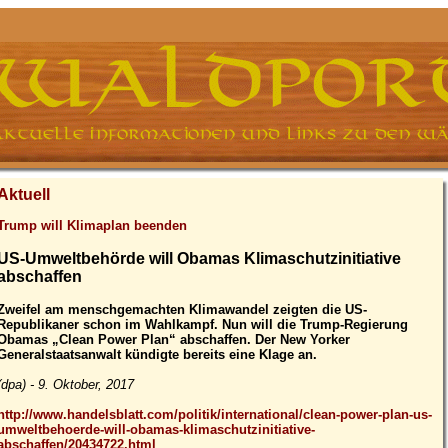
Aktuell
Trump will Klimaplan beenden
US-Umweltbehörde will Obamas Klimaschutzinitiative
abschaffen
Zweifel am menschgemachten Klimawandel zeigten die US-
Republikaner schon im Wahlkampf. Nun will die Trump-Regierung
Obamas „Clean Power Plan“ abschaffen. Der New Yorker
Generalstaatsanwalt kündigte bereits eine Klage an.
(dpa) - 9. Oktober, 2017
http://www.handelsblatt.com/politik/international/clean-power-plan-us-
umweltbehoerde-will-obamas-klimaschutzinitiative-
abschaffen/20434722.html