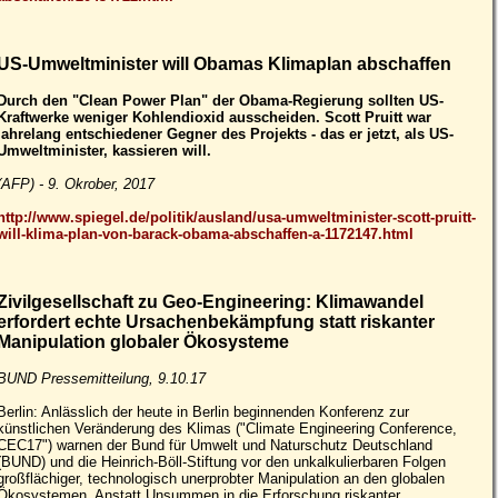
US-Umweltminister will Obamas Klimaplan abschaffen
Durch den "Clean Power Plan" der Obama-Regierung sollten US-
Kraftwerke weniger Kohlendioxid ausscheiden. Scott Pruitt war
jahrelang entschiedener Gegner des Projekts - das er jetzt, als US-
Umweltminister, kassieren will.
(AFP) - 9. Okrober, 2017
http://www.spiegel.de/politik/ausland/usa-umweltminister-scott-pruitt-
will-klima-plan-von-barack-obama-abschaffen-a-1172147.html
Zivilgesellschaft zu Geo-Engineering: Klimawandel
erfordert echte Ursachenbekämpfung statt riskanter
Manipulation globaler Ökosysteme
BUND Pressemitteilung, 9.10.17
Berlin: Anlässlich der heute in Berlin beginnenden Konferenz zur
künstlichen Veränderung des Klimas ("Climate Engineering Conference,
CEC17") warnen der Bund für Umwelt und Naturschutz Deutschland
(BUND) und die Heinrich-Böll-Stiftung vor den unkalkulierbaren Folgen
großflächiger, technologisch unerprobter Manipulation an den globalen
Ökosystemen. Anstatt Unsummen in die Erforschung riskanter