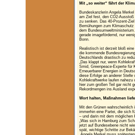
Mit „so weiter“ fährt der Kli
Bundeskanzlerin Angela Merkel e
am Ziel fest, den CO2-Ausstoß
zu senken. Das 40-Prozent-Ziel 
Bemühungen zum Klimaschutz ni
dem Bundesumweltministerium. F
gerade imagefördernd, nur weni
Bonn.
Realistisch ist derzeit bloß ei
die kommende Bundesregierung 
Deutschlands drastisch zu reduzi
„Das klappt nur, wenn Kohlekra
Smid, Greenpeace-Experte für 
Erneuerbarer Energien in Deuts
diese Erfolge an anderer Stelle
Kohlekraftwerke laufen nahezu u
hier zum großen Teil gar nicht 
Rekordmengen ins Ausland expor
Wort halten, Maßnahmen liefe
Mit den Grünen wahrscheinlich 
immerhin eine Partei, die sich 
– und darin mit dem möglichen K
„Was sich in Hamburg zum Schad
jetzt auf Bundesebene nicht wie
spät, wichtige Schritte zur Be
„Angela Merkel muss spätestens