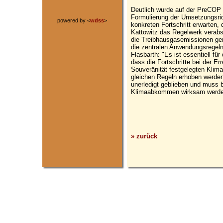
Deutlich wurde auf der PreCOP 
Formulierung der Umsetzungsri
powered by <
wdss
>
konkreten Fortschritt erwarten,
Kattowitz das Regelwerk verab
die Treibhausgasemissionen ge
die zentralen Anwendungsregeln
Flasbarth: "Es ist essentiell f
dass die Fortschritte bei der Er
Souveränität festgelegten Klim
gleichen Regeln erhoben werden
unerledigt geblieben und muss 
Klimaabkommen wirksam werde
» zurück