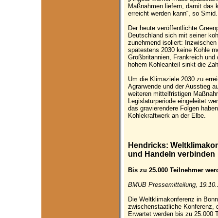
Maßnahmen liefern, damit das k
erreicht werden kann“, so Smid.
Der heute veröffentlichte Green
Deutschland sich mit seiner kohl
zunehmend isoliert: Inzwischen
spätestens 2030 keine Kohle me
Großbritannien, Frankreich und 
hohem Kohleanteil sinkt die Zah
Um die Klimaziele 2030 zu erre
Agrarwende und der Ausstieg a
weiteren mittelfristigen Maßn
Legislaturperiode eingeleitet we
das gravierendere Folgen haben
Kohlekraftwerk an der Elbe.
Hendricks: Weltklimakon
und Handeln verbinden
Bis zu 25.000 Teilnehmer wer
BMUB Pressemitteilung, 19.10.
Die Weltklimakonferenz in Bonn
zwischenstaatliche Konferenz, d
Erwartet werden bis zu 25.000 