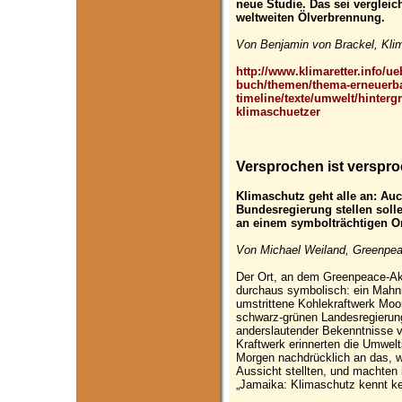
neue Studie. Das sei verglei
weltweiten Ölverbrennung.
Von Benjamin von Brackel, Klim
http://www.klimaretter.info/u
buch/themen/thema-erneuerba
timeline/texte/umwelt/hinterg
klimaschuetzer
Versprochen ist verspr
Klimaschutz geht alle an: Auc
Bundesregierung stellen solle
an einem symbolträchtigen Or
Von Michael Weiland, Greenpea
Der Ort, an dem Greenpeace-Akt
durchaus symbolisch: ein Mahn
umstrittene Kohlekraftwerk Moo
schwarz-grünen Landesregierun
anderslautender Bekenntnisse v
Kraftwerk erinnerten die Umwe
Morgen nachdrücklich an das, w
Aussicht stellten, und machten 
„Jamaika: Klimaschutz kennt k