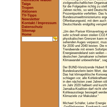
Heimische Wälder
zivilgesellschaftlichen Organisa
Taiga
für die Folgejahre richtig zu s
Tropen
Jahren nichts, so wird Deutsch
Aktionen
Prozentpunkte verfehlen. Das 
TV-Tipps
Bundesumweltministeriums ergeb
Newsletter
Offenbarungseid, mit dem auch d
Kontakt / Impressum
Deutschlands endgültig verspiel
Datenschutz
Sitemap
„Um den Pariser Klimavertrag 
Home
sehr schnell einen steilen CO2
physikalischen Grenzen kann ma
.
sehenden Auges verpasst, muss
für 2030 und 2040 leisten. Die
Trendwende mit einem Sofortpr
Energiewendeland sein wollen –
deutschen Jamaikaner scheitern
Klimawandel unbewohnbar“, sag
Der BUND-Vorsitzende Hubert We
Bundeskanzlerin beim Wort, das
Das hat klimapolitische Konseq
schlagen vor, alle Kohlekraftwe
in den nächsten zwei Jahren sti
im Jahr 2020 halbiert und kurzfr
Jamaika-Koalition darf nicht oh
Kohleausstiegs besiegelt werde
Klimaziele zur Makulatur.“
Michael Schäfer, Leiter Energi
„Großbritannien, Frankreich un