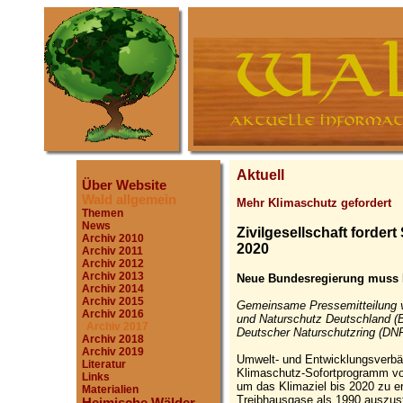
Aktuell
Über Website
Wald allgemein
Mehr Klimaschutz gefordert
Themen
News
Zivilgesellschaft forder
Archiv 2010
2020
Archiv 2011
Archiv 2012
Archiv 2013
Neue Bundesregierung muss 
Archiv 2014
Archiv 2015
Gemeinsame Pressemitteilung
Archiv 2016
und Naturschutz Deutschland 
Archiv 2017
Deutscher Naturschutzring (DNR
Archiv 2018
Archiv 2019
Umwelt- und Entwicklungsverbä
Literatur
Klimaschutz-Sofortprogramm vo
Links
um das Klimaziel bis 2020 zu e
Materialien
Treibhausgase als 1990 auszust