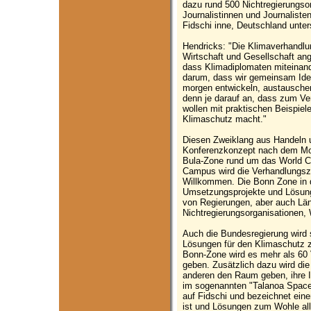
dazu rund 500 Nichtregierungso
Journalistinnen und Journaliste
Fidschi inne, Deutschland unter
Hendricks: "Die Klimaverhandlun
Wirtschaft und Gesellschaft a
dass Klimadiplomaten miteinan
darum, dass wir gemeinsam Idee
morgen entwickeln, austausche
denn je darauf an, dass zum V
wollen mit praktischen Beispiel
Klimaschutz macht."
Diesen Zweiklang aus Handeln u
Konferenzkonzept nach dem Mot
Bula-Zone rund um das World C
Campus wird die Verhandlungszo
Willkommen. Die Bonn Zone in d
Umsetzungsprojekte und Lösung
von Regierungen, aber auch L
Nichtregierungsorganisationen, 
Auch die Bundesregierung wird s
Lösungen für den Klimaschutz zu
Bonn-Zone wird es mehr als 60
geben. Zusätzlich dazu wird d
anderen den Raum geben, ihre I
im sogenannten "Talanoa Space"
auf Fidschi und bezeichnet eine
ist und Lösungen zum Wohle all