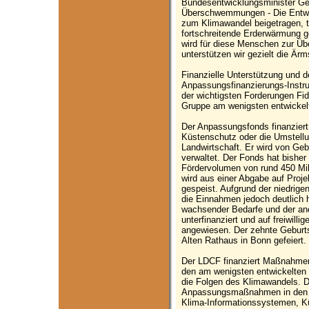
Bundesentwicklungsminister Ger
Überschwemmungen - Die Entwi
zum Klimawandel beigetragen, t
fortschreitende Erderwärmung g
wird für diese Menschen zur Üb
unterstützen wir gezielt die Är
Finanzielle Unterstützung und d
Anpassungsfinanzierungs-Instru
der wichtigsten Forderungen Fid
Gruppe am wenigsten entwickel
Der Anpassungsfonds finanzie
Küstenschutz oder die Umstell
Landwirtschaft. Er wird von Ge
verwaltet. Der Fonds hat bisher
Fördervolumen von rund 450 Mil
wird aus einer Abgabe auf Proje
gespeist. Aufgrund der niedrige
die Einnahmen jedoch deutlich 
wachsender Bedarfe und der ane
unterfinanziert und auf freiwill
angewiesen. Der zehnte Geburt
Alten Rathaus in Bonn gefeiert.
Der LDCF finanziert Maßnahmen
den am wenigsten entwickelten L
die Folgen des Klimawandels. 
Anpassungsmaßnahmen in den B
Klima-Informationssystemen, K