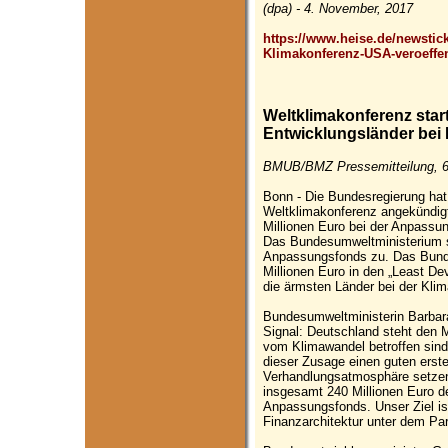
(dpa) - 4. November, 2017
https://www.heise.de/newstic
Klimakonferenz-USA-veroeffen
Weltklimakonferenz start
Entwicklungsländer bei
BMUB/BMZ Pressemitteilung, 6
Bonn - Die Bundesregierung hat
Weltklimakonferenz angekündigt
Millionen Euro bei der Anpassu
Das Bundesumweltministerium sa
Anpassungsfonds zu. Das Bunde
Millionen Euro in den „Least De
die ärmsten Länder bei der Kli
Bundesumweltministerin Barbara
Signal: Deutschland steht den
vom Klimawandel betroffen sind, 
dieser Zusage einen guten erste
Verhandlungsatmosphäre setzen 
insgesamt 240 Millionen Euro de
Anpassungsfonds. Unser Ziel ist
Finanzarchitektur unter dem P