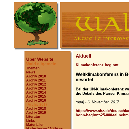
Aktuell
Über Website
Wald allgemein
Klimakonferenz beginnt
Themen
News
Weltklimakonferenz in B
Archiv 2010
erwartet
Archiv 2011
Archiv 2012
Archiv 2013
Bei der UN-Klimakonferenz we
Archiv 2014
die Details des Pariser Kli
Archiv 2015
Archiv 2016
(dpa) - 6. November, 2017
Archiv 2017
Archiv 2018
https://www.shz.de/deutschlan
Archiv 2019
bonn-beginnt-25-000-teilnehm
Literatur
Links
Materialien