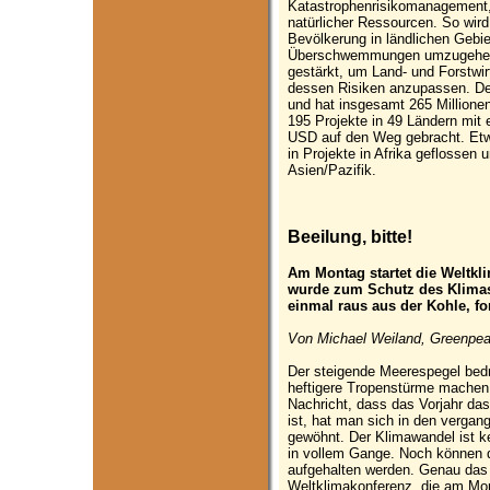
Katastrophenrisikomanagement,
natürlicher Ressourcen. So wird
Bevölkerung in ländlichen Gebie
Überschwemmungen umzugehen.
gestärkt, um Land- und Forstwi
dessen Risiken anzupassen. Deu
und hat insgesamt 265 Millionen
195 Projekte in 49 Ländern mit
USD auf den Weg gebracht. Etwa
in Projekte in Afrika geflossen 
Asien/Pazifik.
Beeilung, bitte!
Am Montag startet die Weltk
wurde zum Schutz des Klimas
einmal raus aus der Kohle, f
Von Michael Weiland, Greenpea
Der steigende Meerespegel bedr
heftigere Tropenstürme machen
Nachricht, dass das Vorjahr da
ist, hat man sich in den verga
gewöhnt. Der Klimawandel ist ke
in vollem Gange. Noch können d
aufgehalten werden. Genau das 
Weltklimakonferenz, die am Mon