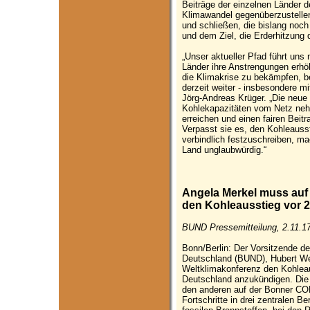
Beiträge der einzelnen Länder 
Klimawandel gegenüberzustellen.
und schließen, die bislang noc
und dem Ziel, die Erderhitzung 
„Unser aktueller Pfad führt uns
Länder ihre Anstrengungen erhöh
die Klimakrise zu bekämpfen, b
derzeit weiter - insbesondere m
Jörg-Andreas Krüger. „Die neue
Kohlekapazitäten vom Netz nehm
erreichen und einen fairen Beit
Verpasst sie es, den Kohleauss
verbindlich festzuschreiben, m
Land unglaubwürdig.“
Angela Merkel muss auf
den Kohleausstieg vor 
BUND Pressemitteilung, 2.11.1
Bonn/Berlin: Der Vorsitzende d
Deutschland (BUND), Hubert Wei
Weltklimakonferenz den Kohleau
Deutschland anzukündigen. Di
den anderen auf der Bonner CO
Fortschritte in drei zentralen 