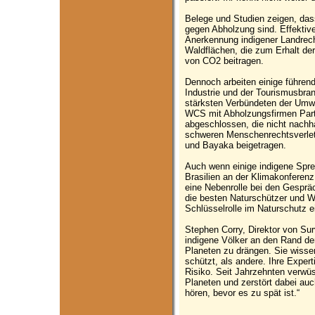
Belege und Studien zeigen, dass
gegen Abholzung sind. Effekt
Anerkennung indigener Landrec
Waldflächen, die zum Erhalt der
von CO2 beitragen.
Dennoch arbeiten einige führen
Industrie und der Tourismusbr
stärksten Verbündeten der Umw
WCS mit Abholzungsfirmen Par
abgeschlossen, die nicht nachh
schweren Menschenrechtsverlet
und Bayaka beigetragen.
Auch wenn einige indigene Spre
Brasilien an der Klimakonferen
eine Nebenrolle bei den Gesprä
die besten Naturschützer und Wä
Schlüsselrolle im Naturschutz e
Stephen Corry, Direktor von Surv
indigene Völker an den Rand d
Planeten zu drängen. Sie wisse
schützt, als andere. Ihre Expert
Risiko. Seit Jahrzehnten verwüst
Planeten und zerstört dabei auch
hören, bevor es zu spät ist.“