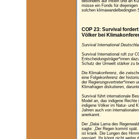
besonders auf Inseln und an Kü
müsse ein Fonds für diejenigen
solchen klimawandelbedingten S
COP 23: Survival forder
Völker bei Klimakonfere
Survival International Deutschl
Survival International ruft zur 
Entscheidungsträger*innen dazu 
Schutz der Umwelt stärker zu b
Die Klimakonferenz, die zwische
eine Folgekonferenz der histor
der Regierungsvertreter*innen un
Klimafragen diskutieren, darunt
Survival führt internationale 
Model an, das indigene Rechte in
indigene Völker im Natur- und K
Jahren auch von internationale
anerkannt.
Der „Dalai Lama des Regenwal
sagte: „Der Regen kommt spät. 
ist krank. Die Lungen des Himm
passiert. Ihr könnt nicht weiter 