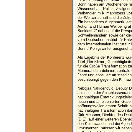
Bonn haben am Wochenende run
Wissenschaft, Politik, Zivilges
Verhandler im Klimaprozess über
der Weltwirtschaft und die Zuku
Ein besonderes Augenmerk legte
Action and Human Wellbeing at 
Backlash?" dabei auf die Persp
Schwellenländern sowie der kle
vom Deutschen Institut für Entw
dem Internationalen Institut f
Bonn / Königswinter ausgerichte
Als Ergebnis der Konferenz w
Titel „Der Klima-, Gerechtigkei
für die Große Transformation zur
Memorandum definiert zentrale
Jahre und appelliert an staatlic
beschleunigt gegen den Klimaw
Nebojsa Nakicenovic, Deputy Di
anlässlich der Abschlussverans
nachhaltigen Entwicklungsziele
neuen und ambitionierten Gesell
hoffnungsvollen ersten Schrift
nachhaltigen Transformation dar
Dirk Messner, Direktor des Deut
(DIE), auf einer weiteren Eben
den Klimawandel und die Agenda
umzusetzen, müssen wir neben i