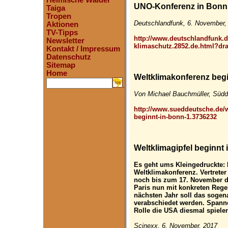
Heimische Wälder
UNO-Konferenz in Bonn
Taiga
Tropen
Deutschlandfunk, 6. November,
Aktionen
TV-Tipps
http://www.deutschlandfunk.d
Newsletter
klimaschutz.2852.de.html?dra
Kontakt / Impressum
Datenschutz
Sitemap
Home
Weltklimakonferenz beg
.
Von Michael Bauchmüller, Südd
http://www.sueddeutsche.de/
beginnt-in-bonn-1.3736232
Weltklimagipfel beginnt
Es geht ums Kleingedruckte: 
Weltklimakonferenz. Vertrete
noch bis zum 17. November 
Paris nun mit konkreten Rege
nächsten Jahr soll das sog
verabschiedet werden. Spann
Rolle die USA diesmal spiele
Scinexx, 6. November, 2017