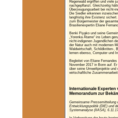
Regenwald ergriffen und viele j
nachgepflanzt. Gleichzeitig hät
Überzeugungsarbeit bei nicht-in
Die Siedler erkennen inzwischen
langfristig ihre Existenz siche
zum Bürgermeister der gesamte
Brasilienexpertin Eliane Fernand
Benki Piyako und seine Gemein
„Yorenka Ãtame“ ins Leben geru
nicht-indigenen Jugendlichen d
der Natur auch mit modernen Mi
Waldwirtschaft, Schildkröten-, 
lernen ebenso, Computer und In
Begleitet von Eliane Fernandes 
November 2017 in Bonn auf. Er 
über seine Umweltprojekte und 
wirtschaftliche Zusammenarbeit
Internationale Experten
Memorandum zur Bekäm
Gemeinsame Pressemitteilung de
Entwicklungspolitik (DIE) und d
Systemanalyse (IIASA), 6.11.1
In Vorbereitung der heute begi