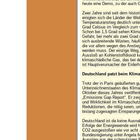
heute eine Demo, zu der auch 
Zwei Jahre sind seit dem histor
einigten sich die Länder der W
Temperaturanstieg deutlich unt
Grad Celsius im Vergleich zum 
Schon bei 1,5 Grad sehen Klimae
Gefahr, bei mehr als zwei Grad 
sich ausbreitende Wüsten, häu
die vor allem wegen des Anstie
werden muss. Der einzige Weg, 
Ausstoß an Kohlenstoffdioxid k
klimaschädliche Gas, das bei d
ist Hauptverursacher der Erderh
Deutschland patzt beim Klim
Trotz der in Paris geäußerten g
Unterzeichnerstaaten des Klim
Oktober dieses Jahres veröffent
„Emissions Gap Report“. Er zei
und Wirklichkeit im Klimaschut
Reduktionen, die nötig seien, u
bislang zugesagten Einsparungen
Deutschland ist da keine Ausna
Erfolge der Energiewende wird 
CO2 ausgestoßen wie vor acht J
Bundesregierung unter Angela M
Ausstieg aus der schmutzigen E