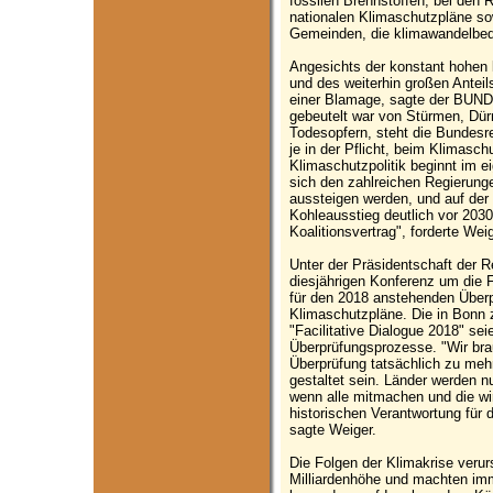
fossilen Brennstoffen, bei den
nationalen Klimaschutzpläne sow
Gemeinden, die klimawandelbed
Angesichts der konstant hohen
und des weiterhin großen Antei
einer Blamage, sagte der BUND-
gebeutelt war von Stürmen, Dü
Todesopfern, steht die Bundesr
je in der Pflicht, beim Klimasc
Klimaschutzpolitik beginnt im 
sich den zahlreichen Regierunge
aussteigen werden, und auf der
Kohleausstieg deutlich vor 203
Koalitionsvertrag", forderte Weig
Unter der Präsidentschaft der R
diesjährigen Konferenz um die F
für den 2018 anstehenden Überp
Klimaschutzpläne. Die in Bonn 
"Facilitative Dialogue 2018" sei
Überprüfungsprozesse. "Wir brau
Überprüfung tatsächlich zu meh
gestaltet sein. Länder werden n
wenn alle mitmachen und die wir
historischen Verantwortung für
sagte Weiger.
Die Folgen der Klimakrise verur
Milliardenhöhe und machten i