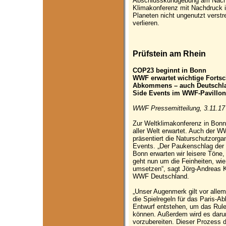
Abschlusskundgebung am Nachm
Klimakonferenz mit Nachdruck 
Planeten nicht ungenutzt verstr
verlieren.
Prüfstein am Rhein
COP23 beginnt in Bonn
WWF erwartet wichtige Fortsch
Abkommens – auch Deutschla
Side Events im WWF-Pavillon
WWF Pressemitteilung, 3.11.17
Zur Weltklimakonferenz in Bon
aller Welt erwartet. Auch der 
präsentiert die Naturschutzorg
Events. „Der Paukenschlag der K
Bonn erwarten wir leisere Töne, 
geht nun um die Feinheiten, w
umsetzen“, sagt Jörg-Andreas K
WWF Deutschland.
„Unser Augenmerk gilt vor all
die Spielregeln für das Paris-
Entwurf entstehen, um das Ruleb
können. Außerdem wird es darum
vorzubereiten. Dieser Prozess 