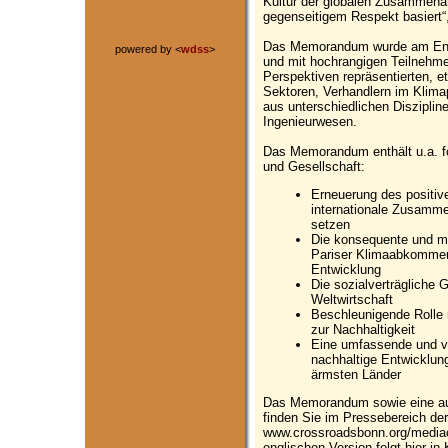
Kultur der globalen Zusammenarb
gegenseitigem Respekt basiert“
Das Memorandum wurde am Ende 
powered by <
wdss
>
und mit hochrangigen Teilnehmer
Perspektiven repräsentierten, et
Sektoren, Verhandlern im Klima
aus unterschiedlichen Diszipli
Ingenieurwesen.
Das Memorandum enthält u.a. fo
und Gesellschaft:
Erneuerung des positiv
internationale Zusammen
setzen
Die konsequente und m
Pariser Klimaabkommen
Entwicklung
Die sozialverträgliche 
Weltwirtschaft
Beschleunigende Rolle 
zur Nachhaltigkeit
Eine umfassende und ve
nachhaltige Entwicklung
ärmsten Länder
Das Memorandum sowie eine aus
finden Sie im Pressebereich der
www.crossroadsbonn.org/mediac
englischen Version folgt hier i