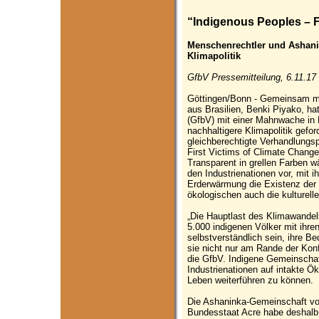
“Indigenous Peoples – F
Menschenrechtler und Ashanin
Klimapolitik
GfbV Pressemitteilung, 6.11.17
Göttingen/Bonn - Gemeinsam mi
aus Brasilien, Benki Piyako, hat
(GfbV) mit einer Mahnwache in 
nachhaltigere Klimapolitik gefor
gleichberechtigte Verhandlungsp
First Victims of Climate Change
Transparent in grellen Farben w
den Industrienationen vor, mit
Erderwärmung die Existenz der 
ökologischen auch die kulturelle
„Die Hauptlast des Klimawandels
5.000 indigenen Völker mit ihr
selbstverständlich sein, ihre B
sie nicht nur am Rande der Kon
die GfbV. Indigene Gemeinschaft
Industrienationen auf intakte Ö
Leben weiterführen zu können.
Die Ashaninka-Gemeinschaft von
Bundesstaat Acre habe deshalb s