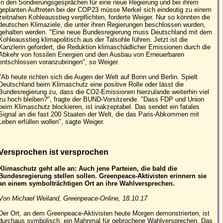
In den Sondierungsgesprächen für eine neue Regierung und bei ihrem
geplanten Auftreten bei der COP23 müsse Merkel sich eindeutig zu einem
zeitnahen Kohleausstieg verpflichten, forderte Weiger. Nur so könnten die
deutschen Klimaziele, die unter ihren Regierungen beschlossen wurden,
gehalten werden. "Eine neue Bundesregierung muss Deutschland mit dem
Kohleausstieg klimapolitisch aus der Talsohle führen. Jetzt ist die
Kanzlerin gefordert, die Reduktion klimaschädlicher Emissionen durch die
Abkehr von fossilen Energien und den Ausbau von Erneuerbaren
entschlossen voranzubringen", so Weiger.
"Ab heute richten sich die Augen der Welt auf Bonn und Berlin. Spielt
Deutschland beim Klimaschutz eine positive Rolle oder lässt die
Bundesregierung zu, dass die CO2-Emissionen hierzulande weiterhin viel
zu hoch bleiben?", fragte der BUND-Vorsitzende. "Dass FDP und Union
beim Klimaschutz blockieren, ist inakzeptabel. Das sendet ein fatales
Signal an die fast 200 Staaten der Welt, die das Paris-Abkommen mit
Leben erfüllen wollen", sagte Weiger.
Versprochen ist versprochen
Klimaschutz geht alle an: Auch jene Parteien, die bald die
Bundesregierung stellen sollen. Greenpeace-Aktivisten erinnern sie
an einem symbolträchtigen Ort an ihre Wahlversprechen.
Von Michael Weiland, Greenpeace-Online, 18.10.17
Der Ort, an dem Greenpeace-Aktivisten heute Morgen demonstrierten, ist
durchaus symbolisch: ein Mahnmal für gebrochene Wahlversprechen. Das