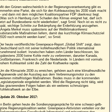
Mit den Grünen wahrscheinlich in der Regierungsverantwortung gibt es
immerhin eine Partei, die sich für den Kohleausstieg bis 2030 stark macht
– und darin mit dem möglichen Koalitionspartner FDP überkreuz liegt.
„Was sich in Hamburg zum Schaden des Klimas ereignet hat, darf sich
jetzt auf Bundesebene nicht wiederholen“, sagt Smid. Noch ist es nicht zu
spät, wichtige Schritte zur Bekämpfung der Erderhitzung anzugehen.
„Angela Merkel muss spätestens auf der Weltklimakonferenz
substanzielle Maßnahmen liefern, damit das kurzfristige Klimaschutzziel
2020 noch erreicht werden kann“, so Smid.
Der heute veröffentlichte Greenpeace-Report „Global Shift“ zeigt, dass
Deutschland sich mit seiner kohlefreundlichen Politik international
zunehmend isoliert: Inzwischen haben zehn Länder beschlossen, bis
spätestens 2030 keine Kohle mehr zu verbrennen, darunter Kanada,
Großbritannien, Frankreich und die Niederlande. In Ländern mit vormals
hohem Kohleanteil sinkt die Zahl der Kraftwerke rapide.
Um die Klimaziele 2030 zu erreichen, gehören auch eine klimafreundliche
Agrarwende und der Ausstieg aus dem Verbrennungsmotor zu den
weiteren mittelfristigen Maßnahmen. Beides muss in der kommenden
Legislaturperiode eingeleitet werden. Wird die Regierung nicht tätig, wird
das gravierendere Folgen haben als ein weiteres schmutziges
Kohlekraftwerk an der Elbe.
Update 20. Oktober 2017:
In Berlin gehen heute die Sondierungsgespräche für eine schwarz-gelb-
grüne Regierungskoalition weiter. Greenpeace-Aktivisten verteilen vor der
Parlamentarischen Gesellschaft Infomaterial und präsentieren den