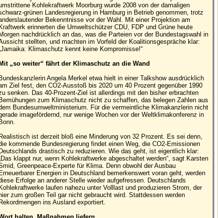
umstrittene Kohlekraftwerk Moorburg wurde 2008 von der damaligen
schwarz-grünen Landesregierung in Hamburg in Betrieb genommen, trotz
anderslautender Bekenntnisse vor der Wahl. Mit einer Projektion am
Kraftwerk erinnerten die Umweltschützer CDU, FDP und Grüne heute
Morgen nachdrücklich an das, was die Parteien vor der Bundestagswahl in
Aussicht stellten, und machten im Vorfeld der Koalitionsgespräche klar:
„Jamaika: Klimaschutz kennt keine Kompromisse!“
Mit „so weiter“ fährt der Klimaschutz an die Wand
Bundeskanzlerin Angela Merkel etwa hielt in einer Talkshow ausdrücklich
am Ziel fest, den CO2-Ausstoß bis 2020 um 40 Prozent gegenüber 1990
zu senken. Das 40-Prozent-Ziel ist allerdings mit den bisher erbrachten
Bemühungen zum Klimaschutz nicht zu schaffen, das belegen Zahlen aus
dem Bundesumweltministerium. Für die vermeintliche Klimakanzlerin nicht
gerade imagefördernd, nur wenige Wochen vor der Weltklimakonferenz in
Bonn.
Realistisch ist derzeit bloß eine Minderung von 32 Prozent. Es sei denn,
die kommende Bundesregierung findet einen Weg, die CO2-Emissionen
Deutschlands drastisch zu reduzieren. Wie das geht, ist eigentlich klar:
„Das klappt nur, wenn Kohlekraftwerke abgeschaltet werden“, sagt Karsten
Smid, Greenpeace-Experte für Klima. Denn obwohl der Ausbau
Erneuerbarer Energien in Deutschland bemerkenswert voran geht, werden
diese Erfolge an anderer Stelle wieder aufgefressen. Deutschlands
Kohlekraftwerke laufen nahezu unter Volllast und produzieren Strom, der
hier zum großen Teil gar nicht gebraucht wird. Stattdessen werden
Rekordmengen ins Ausland exportiert.
Wort halten, Maßnahmen liefern