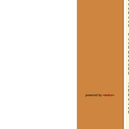
powered by <
wdss
>