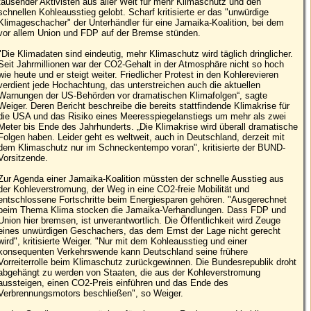
tausender Aktivisten aus aller Welt für mehr Klimaschutz und den
schnellen Kohleausstieg gelobt. Scharf kritisierte er das "unwürdige
Klimageschacher" der Unterhändler für eine Jamaika-Koalition, bei dem
vor allem Union und FDP auf der Bremse stünden.
"Die Klimadaten sind eindeutig, mehr Klimaschutz wird täglich dringlicher.
Seit Jahrmillionen war der CO2-Gehalt in der Atmosphäre nicht so hoch
wie heute und er steigt weiter. Friedlicher Protest in den Kohlerevieren
verdient jede Hochachtung, das unterstreichen auch die aktuellen
Warnungen der US-Behörden vor dramatischen Klimafolgen“, sagte
Weiger. Deren Bericht beschreibe die bereits stattfindende Klimakrise für
die USA und das Risiko eines Meeresspiegelanstiegs um mehr als zwei
Meter bis Ende des Jahrhunderts. „Die Klimakrise wird überall dramatische
Folgen haben. Leider geht es weltweit, auch in Deutschland, derzeit mit
dem Klimaschutz nur im Schneckentempo voran", kritisierte der BUND-
Vorsitzende.
Zur Agenda einer Jamaika-Koalition müssten der schnelle Ausstieg aus
der Kohleverstromung, der Weg in eine CO2-freie Mobilität und
entschlossene Fortschritte beim Energiesparen gehören. "Ausgerechnet
beim Thema Klima stocken die Jamaika-Verhandlungen. Dass FDP und
Union hier bremsen, ist unverantwortlich. Die Öffentlichkeit wird Zeuge
eines unwürdigen Geschachers, das dem Ernst der Lage nicht gerecht
wird", kritisierte Weiger. "Nur mit dem Kohleausstieg und einer
konsequenten Verkehrswende kann Deutschland seine frühere
Vorreiterrolle beim Klimaschutz zurückgewinnen. Die Bundesrepublik droht
abgehängt zu werden von Staaten, die aus der Kohleverstromung
aussteigen, einen CO2-Preis einführen und das Ende des
Verbrennungsmotors beschließen", so Weiger.