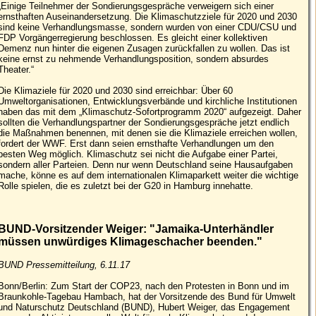
„Einige Teilnehmer der Sondierungsgespräche verweigern sich einer
ernsthaften Auseinandersetzung. Die Klimaschutzziele für 2020 und 2030
sind keine Verhandlungsmasse, sondern wurden von einer CDU/CSU und
FDP Vorgängerregierung beschlossen. Es gleicht einer kollektiven
Demenz nun hinter die eigenen Zusagen zurückfallen zu wollen. Das ist
keine ernst zu nehmende Verhandlungsposition, sondern absurdes
Theater.“
Die Klimaziele für 2020 und 2030 sind erreichbar: Über 60
Umweltorganisationen, Entwicklungsverbände und kirchliche Institutionen
haben das mit dem „Klimaschutz-Sofortprogramm 2020“ aufgezeigt. Daher
sollten die Verhandlungspartner der Sondierungsgespräche jetzt endlich
die Maßnahmen benennen, mit denen sie die Klimaziele erreichen wollen,
fordert der WWF. Erst dann seien ernsthafte Verhandlungen um den
besten Weg möglich. Klimaschutz sei nicht die Aufgabe einer Partei,
sondern aller Parteien. Denn nur wenn Deutschland seine Hausaufgaben
mache, könne es auf dem internationalen Klimaparkett weiter die wichtige
Rolle spielen, die es zuletzt bei der G20 in Hamburg innehatte.
BUND-Vorsitzender Weiger: "Jamaika-Unterhändler
müssen unwürdiges Klimageschacher beenden."
BUND Pressemitteilung, 6.11.17
Bonn/Berlin: Zum Start der COP23, nach den Protesten in Bonn und im
Braunkohle-Tagebau Hambach, hat der Vorsitzende des Bund für Umwelt
und Naturschutz Deutschland (BUND), Hubert Weiger, das Engagement