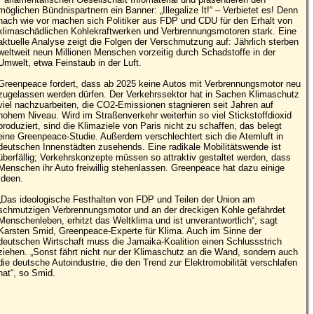
möglichen Bündnispartnern ein Banner: „Illegalize It!“ – Verbietet es! Denn
nach wie vor machen sich Politiker aus FDP und CDU für den Erhalt von
klimaschädlichen Kohlekraftwerken und Verbrennungsmotoren stark. Eine
aktuelle Analyse zeigt die Folgen der Verschmutzung auf: Jährlich sterben
weltweit neun Millionen Menschen vorzeitig durch Schadstoffe in der
Umwelt, etwa Feinstaub in der Luft.
Greenpeace fordert, dass ab 2025 keine Autos mit Verbrennungsmotor neu
zugelassen werden dürfen. Der Verkehrssektor hat in Sachen Klimaschutz
viel nachzuarbeiten, die CO2-Emissionen stagnieren seit Jahren auf
hohem Niveau. Wird im Straßenverkehr weiterhin so viel Stickstoffdioxid
produziert, sind die Klimaziele von Paris nicht zu schaffen, das belegt
eine Greenpeace-Studie. Außerdem verschlechtert sich die Atemluft in
deutschen Innenstädten zusehends. Eine radikale Mobilitätswende ist
überfällig; Verkehrskonzepte müssen so attraktiv gestaltet werden, dass
Menschen ihr Auto freiwillig stehenlassen. Greenpeace hat dazu einige
Ideen.
„Das ideologische Festhalten von FDP und Teilen der Union am
schmutzigen Verbrennungsmotor und an der dreckigen Kohle gefährdet
Menschenleben, erhitzt das Weltklima und ist unverantwortlich“, sagt
Karsten Smid, Greenpeace-Experte für Klima. Auch im Sinne der
deutschen Wirtschaft muss die Jamaika-Koalition einen Schlussstrich
ziehen. „Sonst fährt nicht nur der Klimaschutz an die Wand, sondern auch
die deutsche Autoindustrie, die den Trend zur Elektromobilität verschlafen
hat“, so Smid.