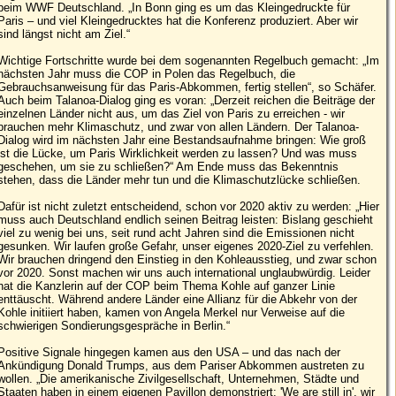
beim WWF Deutschland. „In Bonn ging es um das Kleingedruckte für
Paris – und viel Kleingedrucktes hat die Konferenz produziert. Aber wir
sind längst nicht am Ziel.“
Wichtige Fortschritte wurde bei dem sogenannten Regelbuch gemacht: „Im
nächsten Jahr muss die COP in Polen das Regelbuch, die
Gebrauchsanweisung für das Paris-Abkommen, fertig stellen“, so Schäfer.
Auch beim Talanoa-Dialog ging es voran: „Derzeit reichen die Beiträge der
einzelnen Länder nicht aus, um das Ziel von Paris zu erreichen - wir
brauchen mehr Klimaschutz, und zwar von allen Ländern. Der Talanoa-
Dialog wird im nächsten Jahr eine Bestandsaufnahme bringen: Wie groß
ist die Lücke, um Paris Wirklichkeit werden zu lassen? Und was muss
geschehen, um sie zu schließen?“ Am Ende muss das Bekenntnis
stehen, dass die Länder mehr tun und die Klimaschutzlücke schließen.
Dafür ist nicht zuletzt entscheidend, schon vor 2020 aktiv zu werden: „Hier
muss auch Deutschland endlich seinen Beitrag leisten: Bislang geschieht
viel zu wenig bei uns, seit rund acht Jahren sind die Emissionen nicht
gesunken. Wir laufen große Gefahr, unser eigenes 2020-Ziel zu verfehlen.
Wir brauchen dringend den Einstieg in den Kohleausstieg, und zwar schon
vor 2020. Sonst machen wir uns auch international unglaubwürdig. Leider
hat die Kanzlerin auf der COP beim Thema Kohle auf ganzer Linie
enttäuscht. Während andere Länder eine Allianz für die Abkehr von der
Kohle initiiert haben, kamen von Angela Merkel nur Verweise auf die
schwierigen Sondierungsgespräche in Berlin.“
Positive Signale hingegen kamen aus den USA – und das nach der
Ankündigung Donald Trumps, aus dem Pariser Abkommen austreten zu
wollen. „Die amerikanische Zivilgesellschaft, Unternehmen, Städte und
Staaten haben in einem eigenen Pavillon demonstriert: 'We are still in', wir