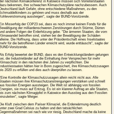
der nächsten Klima­kon­ferenz in Katowice müssen sich Vorreiterstaaten
dazu bekennen, ihre schwachen Klimaschutzpläne nachzubessern. Auch
Deutschland läuft Gefahr, ohne entschiedene Maßnahmen, zu den
Schmud­del­kindern zu gehören und muss deshalb aus der
Kohleverstromung aussteigen", sagte der BUND-Vorsitzende.
Ein Misserfolg der COP23 sei, dass es noch immer keinen Fonds für die
Bewältigung der milliarden­schweren Zerstörungen durch Stürme, Dürren
und andere Folgen der Erderhitzung gebe. "Die ärmeren Staaten, die vom
Klimawandel betroffen sind, stehen bei der Bewältigung der Schäden
alleine. Die Hoffnung, dass unter der Präsidentschaft eines Inselstaates
mehr für die betroffenen Länder erreicht wird, wurde enttäuscht", sagte der
BUND-Vorsitzende.
Als Erfolg bewertet der BUND, dass es den Entwicklungsländern gelungen
sei, die Industrieländer auf die Einhaltung ihrer Versprechen für mehr
Klimaschutz in den nächsten drei Jahren zu verpflichten. Die
Industriestaaten hätten hier in Bonn zugesichert, ihre Klimaschutzzusagen
bis 2020 zu erfüllen und dies auch überprüfen zu lassen.
"Eine Kontrolle der Klimaschutzzusagen allein reicht nicht aus. Alle
Staaten müssen ihre Klima­schutz­an­strengungen verstärken und schnell
aus fossilen Energien aussteigen. Die Welt ist abhängig von fossilen
Energien, sie muss auf Entzug. Es ist ein klarerer Auftrag an alle Staaten,
bis zum nächsten Klimagipfel in Katowice den Ausstieg aus den Fossilen
einzuleiten", sagte Weiger.
Die Kluft zwischen dem Pariser Klimaziel, die Erderwärmung deutlich
unter zwei Grad Celsius zu halten und den tatsächlichen
Gegenmaßnahmen sei nach wie vor riesig. Deutschland mache da keine