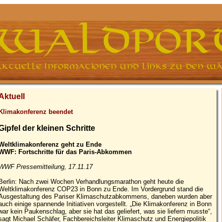
Aktuell
Klimakonferenz beendet
Gipfel der kleinen Schritte
Weltklimakonferenz geht zu Ende
WWF: Fortschritte für das Paris-Abkommen
WWF Pressemitteilung, 17.11.17
Berlin: Nach zwei Wochen Verhandlungsmarathon geht heute die
Weltklimakonferenz COP23 in Bonn zu Ende. Im Vordergrund stand die
Ausgestaltung des Pariser Klimaschutzabkommens, daneben wurden aber
auch einige spannende Initiativen vorgestellt. „Die Klimakonferenz in Bonn
war kein Paukenschlag, aber sie hat das geliefert, was sie liefern musste“,
sagt Michael Schäfer, Fachbereichsleiter Klimaschutz und Energiepolitik