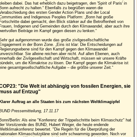
bleiben dabei. Das hat erheblich dazu beigetragen, den 'Spirit of Paris' in
Bonn aufrecht zu halten.“ Ebenfalls zu begrüßen waren die
Verabschiedung des ersten Gender Action Plans und der Local
Communities and Indigenous Peoples Platform: „Bonn hat große
Fortschritte dabei gemacht, den Blick stärker auf die Betroffenheit von
Frauen, Indigenen und Gemeinden durch den Klimawandel, aber auch ihre
wertvollen Beiträge im Kampf gegen diesen zu lenken.“
Sehr gut aufgenommen wurde das große zivilgesellschaftliche
Engagement in der Bonn Zone. „Eins ist klar: Die Entscheidungen auf
Regierungsebene sind für den Kampf gegen den Klimawandel
unverzichtbar. Sie alleine reichen aber nicht. Auf allen Ebenen, auch
innerhalb der Zivilgesellschaft und Wirtschaft, müssen wir unsere Kräfte
bündeln, um die Klimakrise zu lösen. Der Kampf gegen die Klimakrise ist
eine gesamtgesellschaftliche Aufgabe – die größte unserer Zeit.“
COP23: "Die Welt ist abhängig von fossilen Energien, sie
muss auf Entzug"
Klarer Auftrag an alle Staaten bis zum nächsten Weltklimagipfel
BUND Pressemitteilung, 17.11.17
Bonn/Berlin: Als eine "Konferenz der Trippelschritte beim Klimaschutz" hat
der Vorsitzende des BUND, Hubert Weiger, die heute endende
Weltklimakonferenz bewertet. "Die Regeln für die Überprüfung der
nationalen Klimaschutzpläne sind sehr schwammig geworden. Noch vor