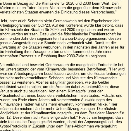
in Bonn in Bezug auf die Klimaziele für 2020 und 2030 beim Wort. Den
Worten müssen Taten folgen. Vor allem die gegenüber dem Klimawandel
verletzlichsten Staaten erwarten die Einlösung dieses Versprechens."
Licht, aber auch Schatten sieht Germanwatch bei den Ergebnissen des
Arbeitsprogramms der COP23. Auf der Konferenz wurde klar betont, dass
die Klimaziele der Staaten für 2020 und 2030 eingehalten und weiter
erhöht werden müssen. Dazu wird die fidschianische Präsidentschaft im
kommenden Jahr den sogenannten Talanoa-Dialog organisieren, dessen
genaue Ausgestaltung zur Stunde noch verhandelt wird. Damit ist die
Erwartung an die Staaten verbunden, in den nächsten drei Jahren alles für
die Einhaltung ihrer Zusagen zu tun und im kommenden Jahr einen
ernsthaften Prozess zur Erhöhung ihrer 2030-Ziele zu beginnen.
Als enttäuschend bewertet Germanwatch die mangelnden Fortschritte bei
der Unterstützung der vom Klimawandel besonders Betroffenen. "Hier wird
zwar ein Arbeitsprogramm beschlossen werden, um die Herausforderungen
der nicht mehr vermeidbaren Schäden und Verluste des Klimawandels
besser zu verstehen. Aber es ist unklar geblieben, wie die Gelder
mobilisiert werden sollen, um die Ärmsten dabei zu unterstützen, diese
Verluste auch zu bewältigen. Von einem Klimagipfel unter der
Präsidentschaft eines besonders verletzlichen Inselstaates, Fidschi, und
zudem am Ende eines Jahres mit verheerenden Auswirkungen des
Klimawandels hätten wir uns mehr erwartet", kommentiert Milke. "Hier
müssen die reichen Länder mehr Unterstützung zusagen. Die nächste
Möglichkeit ist der Klimafinanzierungsgipfel, zu dem Präsident Macron für
den 12. Dezember nach Paris eingeladen hat." Positiv sei hingegen, dass
viele technische Fragen geklärt wurden, damit der Anpassungsfonds des
Kyoto-Protokolls in Zukunft unter dem Paris-Abkommen weitergeführt
werden kann.