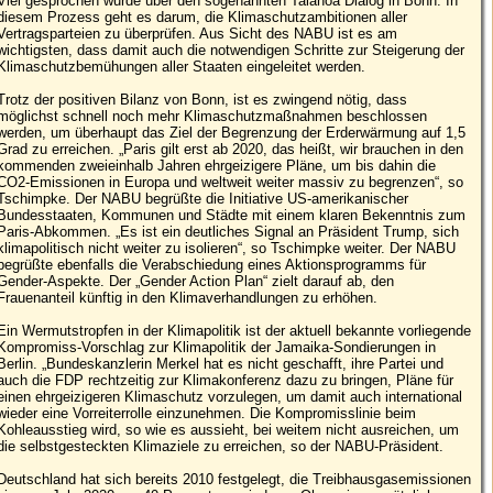
Viel gesprochen wurde über den sogenannten Talanoa Dialog in Bonn. In
diesem Prozess geht es darum, die Klimaschutzambitionen aller
Vertragsparteien zu überprüfen. Aus Sicht des NABU ist es am
wichtigsten, dass damit auch die notwendigen Schritte zur Steigerung der
Klimaschutzbemühungen aller Staaten eingeleitet werden.
Trotz der positiven Bilanz von Bonn, ist es zwingend nötig, dass
möglichst schnell noch mehr Klimaschutzmaßnahmen beschlossen
werden, um überhaupt das Ziel der Begrenzung der Erderwärmung auf 1,5
Grad zu erreichen. „Paris gilt erst ab 2020, das heißt, wir brauchen in den
kommenden zweieinhalb Jahren ehrgeizigere Pläne, um bis dahin die
CO2-Emissionen in Europa und weltweit weiter massiv zu begrenzen“, so
Tschimpke. Der NABU begrüßte die Initiative US-amerikanischer
Bundesstaaten, Kommunen und Städte mit einem klaren Bekenntnis zum
Paris-Abkommen. „Es ist ein deutliches Signal an Präsident Trump, sich
klimapolitisch nicht weiter zu isolieren“, so Tschimpke weiter. Der NABU
begrüßte ebenfalls die Verabschiedung eines Aktionsprogramms für
Gender-Aspekte. Der „Gender Action Plan“ zielt darauf ab, den
Frauenanteil künftig in den Klimaverhandlungen zu erhöhen.
Ein Wermutstropfen in der Klimapolitik ist der aktuell bekannte vorliegende
Kompromiss-Vorschlag zur Klimapolitik der Jamaika-Sondierungen in
Berlin. „Bundeskanzlerin Merkel hat es nicht geschafft, ihre Partei und
auch die FDP rechtzeitig zur Klimakonferenz dazu zu bringen, Pläne für
einen ehrgeizigeren Klimaschutz vorzulegen, um damit auch international
wieder eine Vorreiterrolle einzunehmen. Die Kompromisslinie beim
Kohleausstieg wird, so wie es aussieht, bei weitem nicht ausreichen, um
die selbstgesteckten Klimaziele zu erreichen, so der NABU-Präsident.
Deutschland hat sich bereits 2010 festgelegt, die Treibhausgasemissionen