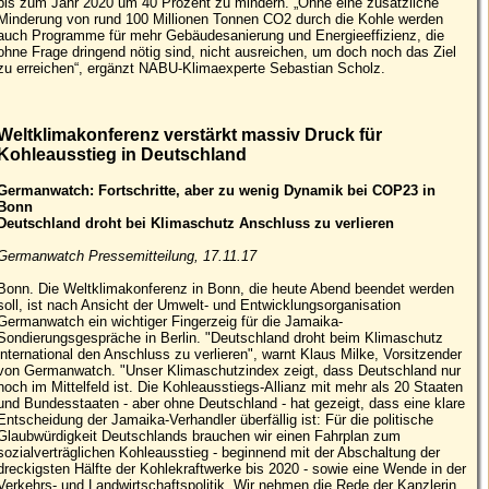
bis zum Jahr 2020 um 40 Prozent zu mindern. „Ohne eine zusätzliche
Minderung von rund 100 Millionen Tonnen CO2 durch die Kohle werden
auch Programme für mehr Gebäudesanierung und Energieeffizienz, die
ohne Frage dringend nötig sind, nicht ausreichen, um doch noch das Ziel
zu erreichen“, ergänzt NABU-Klimaexperte Sebastian Scholz.
Weltklimakonferenz verstärkt massiv Druck für
Kohleausstieg in Deutschland
Germanwatch: Fortschritte, aber zu wenig Dynamik bei COP23 in
Bonn
Deutschland droht bei Klimaschutz Anschluss zu verlieren
Germanwatch Pressemitteilung, 17.11.17
Bonn. Die Weltklimakonferenz in Bonn, die heute Abend beendet werden
soll, ist nach Ansicht der Umwelt- und Entwicklungsorganisation
Germanwatch ein wichtiger Fingerzeig für die Jamaika-
Sondierungsgespräche in Berlin. "Deutschland droht beim Klimaschutz
international den Anschluss zu verlieren", warnt Klaus Milke, Vorsitzender
von Germanwatch. "Unser Klimaschutzindex zeigt, dass Deutschland nur
noch im Mittelfeld ist. Die Kohleausstiegs-Allianz mit mehr als 20 Staaten
und Bundesstaaten - aber ohne Deutschland - hat gezeigt, dass eine klare
Entscheidung der Jamaika-Verhandler überfällig ist: Für die politische
Glaubwürdigkeit Deutschlands brauchen wir einen Fahrplan zum
sozialverträglichen Kohleausstieg - beginnend mit der Abschaltung der
dreckigsten Hälfte der Kohlekraftwerke bis 2020 - sowie eine Wende in der
Verkehrs- und Landwirtschaftspolitik. Wir nehmen die Rede der Kanzlerin