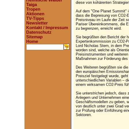
Heimische Wälder
diese von kohärenten Strategie
Taiga
Tropen
Auf dem "One Planet Summit" in 
Aktionen
dass die Bepreisung von CO2-Em
TV-Tipps
Preisniveau im Laufe der Zeit 
Newsletter
Pariser Übereinkommens, die Er
Kontakt / Impressum
zu begrenzen, erreicht wird.
Datenschutz
Sitemap
Sie begrüßten den Bericht der h
Expertenkommission zu CO2-Prei
Home
Lord Nicholas Stern, in dem Pre
.
worden sind, welche als Orient
Preisinstrumenten und weiteren 
Maßnahmen zur Förderung des 
Des Weiteren begrüßten sie die
den europäischen Emissionshan
Preisziel festgelegt wurde, ge
unterschiedlichen Variablen – 
einem wirksamen CO2-Preis füh
Sie unterstrichen jedoch, dass
Anlegern und Unternehmen eine 
Geschäftsmodellen zu geben, w
von deutlich unter zwei Grad ver
zur Prüfung oder Einführung ei
Sektoren.