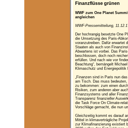
Finanzflüsse grünen
WWF zum One Planet Summit:
angleichen
WWF-Pressemitteilung, 11.12.1
Der hochrangig besetzte One Pl
die Umsetzung des Paris-Abko
voranzutreiben. Dafür erwarte
Staaten als auch von Finanzinst
Abwartens ist vorbei. Das Par
beschlossen, doch noch reichen 
erfüllen. Und nach wie vor find
Beachtung“, bemängelt Michael 
Klimaschutz und Energiepoliti
„Finanzen sind in Paris nun da
am Tisch. Das muss bedeuten,
zu bekommen: zum einen durch
Risiken, zum anderen aber auch
Finanzsystems und aller Finanz
Transparenz finanzieller Auswi
die Task Force On Climate-relat
Vorschläge gemacht, die nun 
Gleichzeitig kommt es darauf an,
Mittel in klimaverträgliche Pro
zur Klimafinanzierung existiert b