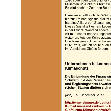
2020 sollen den Entwicklungs- 
Milliarden US-Dollar für Klima
Es wird höchste Zeit, den Beutel
Daneben erhofft sich der WWF 
hin zur Treibhausgasneutralität
hat eine Allianz von Staaten an
Dieses Signal gilt es, am Leben
in der Pflicht. Während andere 
wir mit unserer nahezu ungebre
weiter an. Aus der Kohle auszu
Bundesregierung Priorität habe
CO2-Preis, wie ihn heute auch z
im Vorfeld des Gipfels fordern.
Unternehmen bekennen s
Klimaschutz
Die Einbindung der Finanzwir
Schwerpunkt des Pariser Klim
und Regierungschefs erwartet
reichen Staaten dürften sich 
(dpa) - 11. Dezember, 2017
http://www.stimme.de/deutschl
Klima-Finanzen-Frankreich-U
Gipfel-zum-Klimaschutz;art29