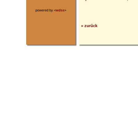
powered by <
wdss
>
» zurück