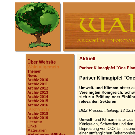
Aktuell
Über Website
Wald allgemein
Pariser Klimagipfel "One Pla
Themen
News
Pariser Klimagipfel "On
Archiv 2010
Archiv 2011
Umwelt- und Klimaminister a
Archiv 2012
Vereinigten Königreich, Sch
Archiv 2013
sich zur Prüfung oder Einfüh
Archiv 2014
Archiv 2015
relevanten Sektoren
Archiv 2016
Archiv 2017
BMZ Pressemitteilung, 12.12.1
Archiv 2018
Archiv 2019
Umwelt- und Klimaminister aus 
Literatur
Königreich, Schweden und den N
Links
Bepreisung von CO2-Emissionen
Materialien
einer umfänglichen Dekarbonisier