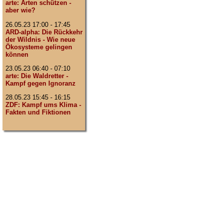
arte: Arten schützen -
aber wie?
26.05.23 17:00 - 17:45
ARD-alpha: Die Rückkehr
der Wildnis - Wie neue
Ökosysteme gelingen
können
23.05.23 06:40 - 07:10
arte: Die Waldretter -
Kampf gegen Ignoranz
28.05.23 15:45 - 16:15
ZDF: Kampf ums Klima -
Fakten und Fiktionen