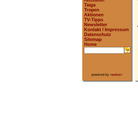
Faszination
Taiga
Tropen
Aktionen
TV-Tipps
Newsletter
Kontakt / Impressum
Datenschutz
Sitemap
Home
.
powered by <
wdss
>