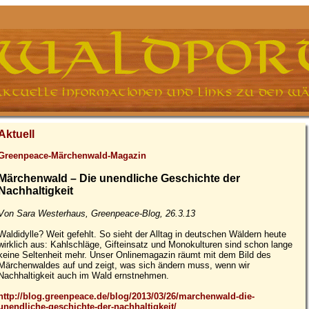
Aktuell
Greenpeace-Märchenwald-Magazin
Märchenwald – Die unendliche Geschichte der
Nachhaltigkeit
Von Sara Westerhaus, Greenpeace-Blog, 26.3.13
Waldidylle? Weit gefehlt. So sieht der Alltag in deutschen Wäldern heute
wirklich aus: Kahlschläge, Gifteinsatz und Monokulturen sind schon lange
keine Seltenheit mehr. Unser Onlinemagazin räumt mit dem Bild des
Märchenwaldes auf und zeigt, was sich ändern muss, wenn wir
Nachhaltigkeit auch im Wald ernstnehmen.
http://blog.greenpeace.de/blog/2013/03/26/marchenwald-die-
unendliche-geschichte-der-nachhaltigkeit/