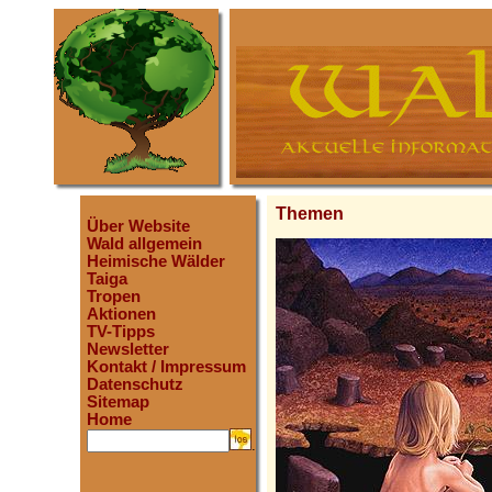
Themen
Über Website
Wald allgemein
Heimische Wälder
Taiga
Tropen
Aktionen
TV-Tipps
Newsletter
Kontakt / Impressum
Datenschutz
Sitemap
Home
.