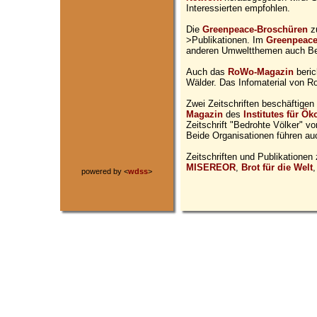
Interessierten empfohlen.
Die
Greenpeace-Broschüren
zu
>Publikationen. Im
Greenpeace
anderen Umweltthemen auch Ber
Auch das
RoWo-Magazin
beric
Wälder. Das Infomaterial von R
Zwei Zeitschriften beschäftigen
Magazin
des
Institutes für Ö
Zeitschrift "Bedrohte Völker" v
Beide Organisationen führen a
Zeitschriften und Publikationen
MISEREOR
,
Brot für die Welt
,
powered by <
wdss
>