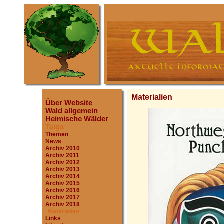
Materialien
Über Website
Wald allgemein
Heimische Wälder
Taiga
Themen
News
Archiv 2010
Archiv 2011
Archiv 2012
Archiv 2013
Archiv 2014
Archiv 2015
Archiv 2016
Archiv 2017
Archiv 2018
Materialien
Links