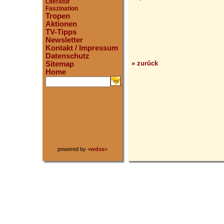
Literatur
Faszination
Tropen
Aktionen
TV-Tipps
Newsletter
Kontakt / Impressum
Datenschutz
» zurück
Sitemap
Home
.
powered by <
wdss
>