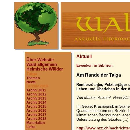
Aktuell
Über Website
Wald allgemein
Ewenken in Sibirien
Heimische Wälder
Taiga
Am Rande der Taiga
Themen
News
Rentierzüchter, Pelztierjäger
Archiv 2010
Leben und Überleben in der A
Archiv 2011
Archiv 2012
Von Markus Ackeret, Neue Zürc
Archiv 2013
Archiv 2014
Im Gebiet Krasnojarsk in Sibiri
Archiv 2015
Quadratkilometern der Bezirk d
Archiv 2016
Archiv 2017
klimatischen Bedingungen leben
Archiv 2018
Unterstützung des Staates.(...)
Materialien
Links
http://www.nzz.ch/nachrichte