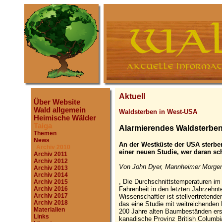
Aktuell
Über Website
Wald allgemein
Waldsterben in West-USA
Heimische Wälder
Taiga
Alarmierendes Waldsterben 
Themen
News
An der Westküste der USA sterb
Archiv 2010
einer neuen Studie, wer daran sc
Archiv 2011
Archiv 2012
Von John Dyer, Mannheimer Morgen
Archiv 2013
Archiv 2014
, Die Durchschnittstemperaturen im
Archiv 2015
Fahrenheit in den letzten Jahrzehn
Archiv 2016
Archiv 2017
Wissenschaftler ist stellvertretend
Archiv 2018
das eine Studie mit weitreichenden 
Materialien
200 Jahre alten Baumbeständen erst
Links
kanadische Provinz British Columbi