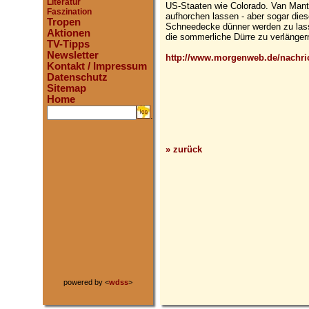
Literatur
US-Staaten wie Colorado. Van Man
Faszination
aufhorchen lassen - aber sogar dies
Tropen
Schneedecke dünner werden zu lass
Aktionen
die sommerliche Dürre zu verlängern.
TV-Tipps
Newsletter
http://www.morgenweb.de/nachric
Kontakt / Impressum
Datenschutz
Sitemap
Home
.
» zurück
powered by <
wdss
>