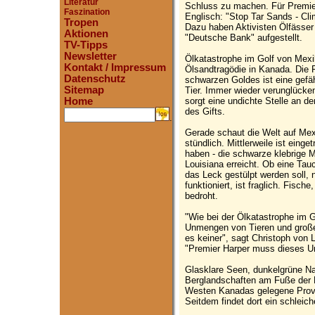
Literatur
Schluss zu machen. Für Premier
Faszination
Englisch: "Stop Tar Sands - Cl
Tropen
Dazu haben Aktivisten Ölfässer 
Aktionen
"Deutsche Bank" aufgestellt.
TV-Tipps
Newsletter
Ölkatastrophe im Golf von Mexi
Kontakt / Impressum
Ölsandtragödie in Kanada. Die 
Datenschutz
schwarzen Goldes ist eine gefä
Sitemap
Tier. Immer wieder verunglücken
sorgt eine undichte Stelle an de
Home
des Gifts.
.
Gerade schaut die Welt auf Mex
stündlich. Mittlerweile ist eing
haben - die schwarze klebrige 
Louisiana erreicht. Ob eine Tau
das Leck gestülpt werden soll,
funktioniert, ist fraglich. Fisc
bedroht.
"Wie bei der Ölkatastrophe im 
Unmengen von Tieren und große 
es keiner", sagt Christoph von
"Premier Harper muss dieses U
Glasklare Seen, dunkelgrüne N
Berglandschaften am Fuße der 
Westen Kanadas gelegene Provi
Seitdem findet dort ein schleich