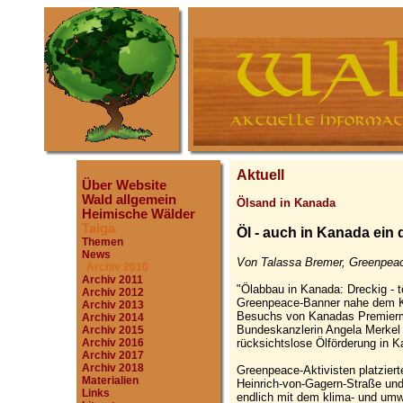
Aktuell
Über Website
Wald allgemein
Ölsand in Kanada
Heimische Wälder
Taiga
Öl - auch in Kanada ein
Themen
News
Von Talassa Bremer, Greenpeac
Archiv 2010
Archiv 2011
"Ölabbau in Kanada: Dreckig - t
Archiv 2012
Greenpeace-Banner nahe dem Ka
Archiv 2013
Besuchs von Kanadas Premiermi
Archiv 2014
Bundeskanzlerin Angela Merkel 
Archiv 2015
rücksichtslose Ölförderung in K
Archiv 2016
Archiv 2017
Archiv 2018
Greenpeace-Aktivisten platzier
Materialien
Heinrich-von-Gagern-Straße und 
Links
endlich mit dem klima- und um