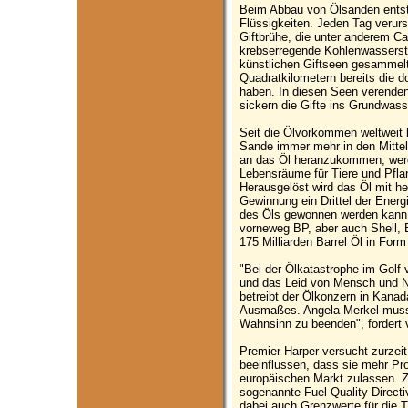
Beim Abbau von Ölsanden entste
Flüssigkeiten. Jeden Tag verurs
Giftbrühe, die unter anderem C
krebserregende Kohlenwassersto
künstlichen Giftseen gesammelt
Quadratkilometern bereits die 
haben. In diesen Seen verenden
sickern die Gifte ins Grundwass
Seit die Ölvorkommen weltweit 
Sande immer mehr in den Mittel
an das Öl heranzukommen, werde
Lebensräume für Tiere und Pfla
Herausgelöst wird das Öl mit 
Gewinnung ein Drittel der Energi
des Öls gewonnen werden kann.
vorneweg BP, aber auch Shell, 
175 Milliarden Barrel Öl in For
"Bei der Ölkatastrophe im Golf
und das Leid von Mensch und Na
betreibt der Ölkonzern in Kana
Ausmaßes. Angela Merkel muss 
Wahnsinn zu beenden", fordert 
Premier Harper versucht zurzei
beeinflussen, dass sie mehr P
europäischen Markt zulassen. Ze
sogenannte Fuel Quality Directi
dabei auch Grenzwerte für die 