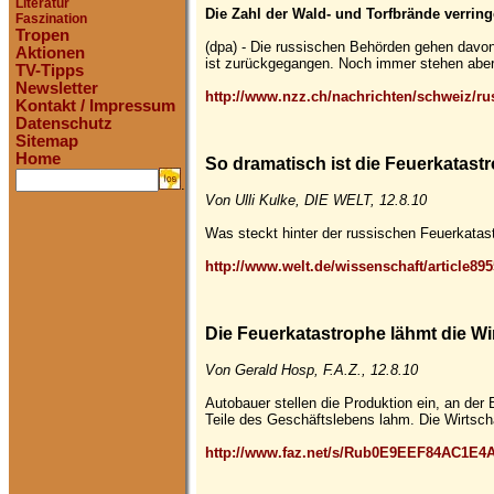
Literatur
Die Zahl der Wald- und Torfbrände verring
Faszination
Tropen
(dpa) - Die russischen Behörden gehen davon
Aktionen
ist zurückgegangen. Noch immer stehen aber 
TV-Tipps
Newsletter
http://www.nzz.ch/nachrichten/schweiz/r
Kontakt / Impressum
Datenschutz
Sitemap
Home
So dramatisch ist die Feuerkatastr
.
Von Ulli Kulke, DIE WELT, 12.8.10
Was steckt hinter der russischen Feuerkatas
http://www.welt.de/wissenschaft/article89
Die Feuerkatastrophe lähmt die Wi
Von Gerald Hosp, F.A.Z., 12.8.10
Autobauer stellen die Produktion ein, an der
Teile des Geschäftslebens lahm. Die Wirtscha
http://www.faz.net/s/Rub0E9EEF84AC1