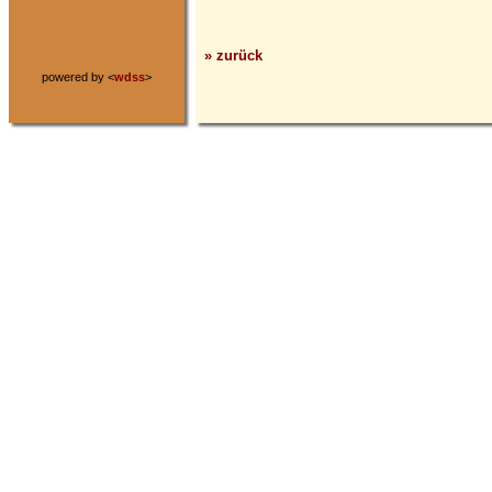
» zurück
powered by <
wdss
>