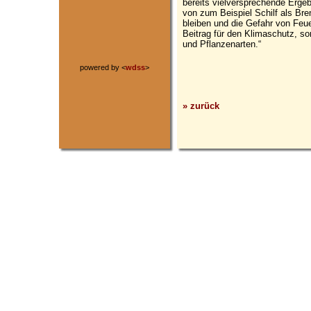
bereits vielversprechende Ergeb
von zum Beispiel Schilf als Br
bleiben und die Gefahr von Feue
Beitrag für den Klimaschutz, son
und Pflanzenarten.“
powered by <
wdss
>
» zurück