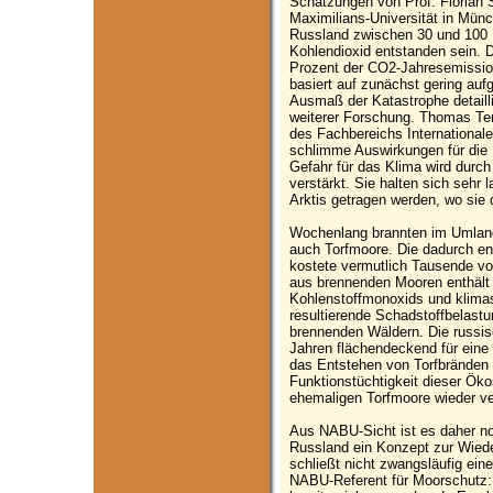
Schätzungen von Prof. Florian 
Maximilians-Universität in Münc
Russland zwischen 30 und 100 
Kohlendioxid entstanden sein. Da
Prozent der CO2-Jahresemissio
basiert auf zunächst gering au
Ausmaß der Katastrophe detailli
weiterer Forschung. Thomas Te
des Fachbereichs Internationale
schlimme Auswirkungen für die 
Gefahr für das Klima wird durch
verstärkt. Sie halten sich sehr
Arktis getragen werden, wo sie 
Wochenlang brannten im Umland
auch Torfmoore. Die dadurch e
kostete vermutlich Tausende v
aus brennenden Mooren enthält
Kohlenstoffmonoxids und klimas
resultierende Schadstoffbelastu
brennenden Wäldern. Die russis
Jahren flächendeckend für eine
das Entstehen von Torfbränden k
Funktionstüchtigkeit dieser Ök
ehemaligen Torfmoore wieder v
Aus NABU-Sicht ist es daher no
Russland ein Konzept zur Wiede
schließt nicht zwangsläufig ein
NABU-Referent für Moorschutz: 