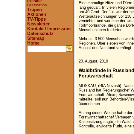
Literatur
Eine einmalige Hitze und Dürre 
Faszination
lang gequält. In vielen Region
Tropen
um 40 Grad. Der Juli war der he
Aktionen
Wetteraufzeichnungen vor 130 Ja
TV-Tipps
vernichtet und war eine der Ur
Newsletter
Torfmoorbrände, die ganze Dörf
Kontakt / Impressum
Menschenleben forderten.
Datenschutz
Sitemap
Mehr als 3.500 Menschen wurde
Home
Regionen. Über sieben von ihn
August den Notstand verhängt.
.
20. August, 2010
Waldbrände in Russland:
Forstwirtschaft
MOSKAU, (RIA Novosti). Nach 
Russland hat Regierungschef Wl
Forstwirtschaft, Alexej Sawinow
mitteilte, soll nun Behörden-Viz
übernehmen.
Anfang dieser Woche hatte der 
Forstwirtschaftschef Versagen 
Krisensitzung sagte, die Wald-
Kontrolle, erwiderte Putin, eine