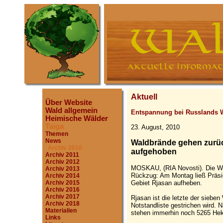
Aktuell
Über Website
Wald allgemein
Entspannung bei Russlands 
Heimische Wälder
Taiga
23. August, 2010
Themen
News
Waldbrände gehen zurück
Archiv 2010
aufgehoben
Archiv 2011
Archiv 2012
MOSKAU, (RIA Novosti). Die Wa
Archiv 2013
Rückzug: Am Montag ließ Präsi
Archiv 2014
Gebiet Rjasan aufheben.
Archiv 2015
Archiv 2016
Archiv 2017
Rjasan ist die letzte der siebe
Archiv 2018
Notstandliste gestrichen wird.
Materialien
stehen immerhin noch 5265 Hek
Links