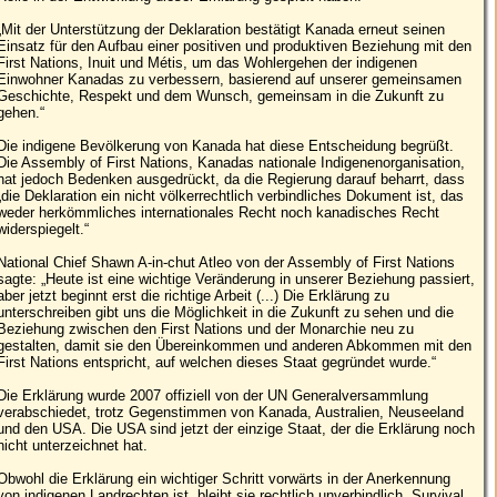
„Mit der Unterstützung der Deklaration bestätigt Kanada erneut seinen
Einsatz für den Aufbau einer positiven und produktiven Beziehung mit den
First Nations, Inuit und Métis, um das Wohlergehen der indigenen
Einwohner Kanadas zu verbessern, basierend auf unserer gemeinsamen
Geschichte, Respekt und dem Wunsch, gemeinsam in die Zukunft zu
gehen.“
Die indigene Bevölkerung von Kanada hat diese Entscheidung begrüßt.
Die Assembly of First Nations, Kanadas nationale Indigenenorganisation,
hat jedoch Bedenken ausgedrückt, da die Regierung darauf beharrt, dass
„die Deklaration ein nicht völkerrechtlich verbindliches Dokument ist, das
weder herkömmliches internationales Recht noch kanadisches Recht
widerspiegelt.“
National Chief Shawn A‐in‐chut Atleo von der Assembly of First Nations
sagte: „Heute ist eine wichtige Veränderung in unserer Beziehung passiert,
aber jetzt beginnt erst die richtige Arbeit (...) Die Erklärung zu
unterschreiben gibt uns die Möglichkeit in die Zukunft zu sehen und die
Beziehung zwischen den First Nations und der Monarchie neu zu
gestalten, damit sie den Übereinkommen und anderen Abkommen mit den
First Nations entspricht, auf welchen dieses Staat gegründet wurde.“
Die Erklärung wurde 2007 offiziell von der UN Generalversammlung
verabschiedet, trotz Gegenstimmen von Kanada, Australien, Neuseeland
und den USA. Die USA sind jetzt der einzige Staat, der die Erklärung noch
nicht unterzeichnet hat.
Obwohl die Erklärung ein wichtiger Schritt vorwärts in der Anerkennung
von indigenen Landrechten ist, bleibt sie rechtlich unverbindlich. Survival