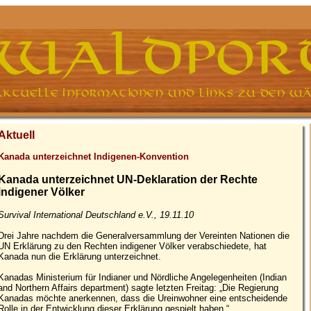
Aktuell
Kanada unterzeichnet Indigenen-Konvention
Kanada unterzeichnet UN-Deklaration der Rechte
indigener Völker
Survival International Deutschland e.V., 19.11.10
Drei Jahre nachdem die Generalversammlung der Vereinten Nationen die
UN Erklärung zu den Rechten indigener Völker verabschiedete, hat
Kanada nun die Erklärung unterzeichnet.
Kanadas Ministerium für Indianer und Nördliche Angelegenheiten (Indian
and Northern Affairs department) sagte letzten Freitag: „Die Regierung
Kanadas möchte anerkennen, dass die Ureinwohner eine entscheidende
Rolle in der Entwicklung dieser Erklärung gespielt haben.“