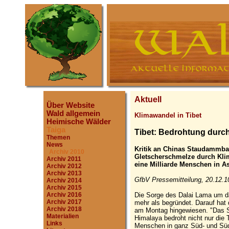
Aktuell
Über Website
Wald allgemein
Klimawandel in Tibet
Heimische Wälder
Taiga
Tibet: Bedrohtung durc
Themen
News
Kritik an Chinas Staudammba
Archiv 2010
Gletscherschmelze durch Kli
Archiv 2011
eine Milliarde Menschen in As
Archiv 2012
Archiv 2013
GfbV Pressemitteilung, 20.12.1
Archiv 2014
Archiv 2015
Die Sorge des Dalai Lama um d
Archiv 2016
Archiv 2017
mehr als begründet. Darauf hat 
Archiv 2018
am Montag hingewiesen. "Das 
Materialien
Himalaya bedroht nicht nur die T
Links
Menschen in ganz Süd- und Südo