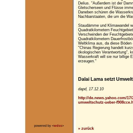
Delius. "Außerdem ist der Damm
Gletscherseen und Flüsse imme
Daneben schüren die Wasserkraf
Nachbarstaaten, die um die Wa
Staudämme und Klimawandel we
Quadratkilometern Feuchtgebiet
Verschwinden der Feuchtgebiete
Quadratkilometern Dauerfrostbö
Weltklima aus, da diese Böden 
"Chinas Regierung handelt kurzsi
ökologischen Verantwortung", kr
Wasserkraft will sie nur billige
erzeugen."
Dalai Lama setzt Umwelts
dapd, 17.12.10
http://de.news.yahoo.com/17/2
umweltschutz-ueber-f908cce.
powered by <
wdss
>
» zurück