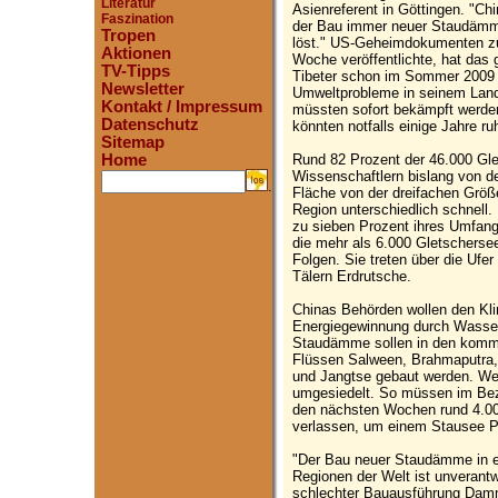
Literatur
Asienreferent in Göttingen. "Ch
Faszination
der Bau immer neuer Staudämme
Tropen
löst." US-Geheimdokumenten zu
Aktionen
Woche veröffentlichte, hat das 
TV-Tipps
Tibeter schon im Sommer 2009 
Newsletter
Umweltprobleme in seinem Land
Kontakt / Impressum
müssten sofort bekämpft werden
Datenschutz
könnten notfalls einige Jahre ru
Sitemap
Rund 82 Prozent der 46.000 Gle
Home
Wissenschaftlern bislang von de
.
Fläche von der dreifachen Größe
Region unterschiedlich schnell.
zu sieben Prozent ihres Umfang
die mehr als 6.000 Gletscherse
Folgen. Sie treten über die Ufe
Tälern Erdrutsche.
Chinas Behörden wollen den Kli
Energiegewinnung durch Wasser
Staudämme sollen in den komm
Flüssen Salween, Brahmaputra, 
und Jangtse gebaut werden. We
umgesiedelt. So müssen im Bezi
den nächsten Wochen rund 4.000
verlassen, um einem Stausee P
"Der Bau neuer Staudämme in e
Regionen der Welt ist unverantwo
schlechter Bauausführung Damm