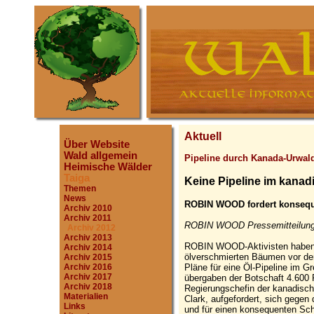
Aktuell
Über Website
Wald allgemein
Pipeline durch Kanada-Urwal
Heimische Wälder
Taiga
Keine Pipeline im kana
Themen
News
ROBIN WOOD fordert konseque
Archiv 2010
Archiv 2011
ROBIN WOOD Pressemitteilung
Archiv 2012
Archiv 2013
ROBIN WOOD-Aktivisten haben 
Archiv 2014
ölverschmierten Bäumen vor der
Archiv 2015
Pläne für eine Öl-Pipeline im G
Archiv 2016
Archiv 2017
übergaben der Botschaft 4.600 P
Archiv 2018
Regierungschefin der kanadisch
Materialien
Clark, aufgefordert, sich gegen
Links
und für einen konsequenten Sc