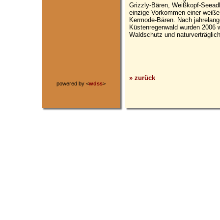
Grizzly-Bären, Weißkopf-Seeadl
einzige Vorkommen einer weiße
Kermode-Bären. Nach jahrelang
Küstenregenwald wurden 2006 w
Waldschutz und naturverträglic
» zurück
powered by <
wdss
>