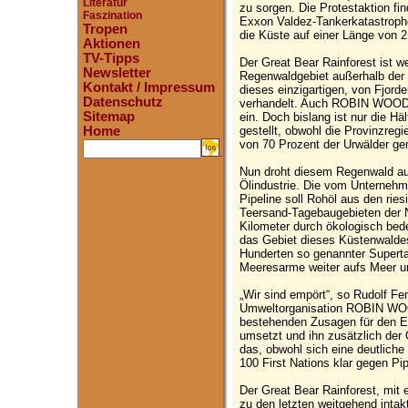
Literatur
zu sorgen. Die Protestaktion fi
Faszination
Exxon Valdez-Tankerkatastroph
Tropen
die Küste auf einer Länge von 
Aktionen
TV-Tipps
Der Great Bear Rainforest ist we
Newsletter
Regenwaldgebiet außerhalb der T
Kontakt / Impressum
dieses einzigartigen, von Fjor
Datenschutz
verhandelt. Auch ROBIN WOOD s
Sitemap
ein. Doch bislang ist nur die Hä
gestellt, obwohl die Provinzreg
Home
von 70 Prozent der Urwälder ge
.
Nun droht diesem Regenwald au
Ölindustrie. Die vom Unternehm
Pipeline soll Rohöl aus den rie
Teersand-Tagebaugebieten der N
Kilometer durch ökologisch bed
das Gebiet dieses Küstenwaldes l
Hunderten so genannter Superta
Meeresarme weiter aufs Meer un
„Wir sind empört“, so Rudolf Fen
Umweltorganisation ROBIN WOOD
bestehenden Zusagen für den Er
umsetzt und ihn zusätzlich der 
das, obwohl sich eine deutlich
100 First Nations klar gegen P
Der Great Bear Rainforest, mit 
zu den letzten weitgehend intak