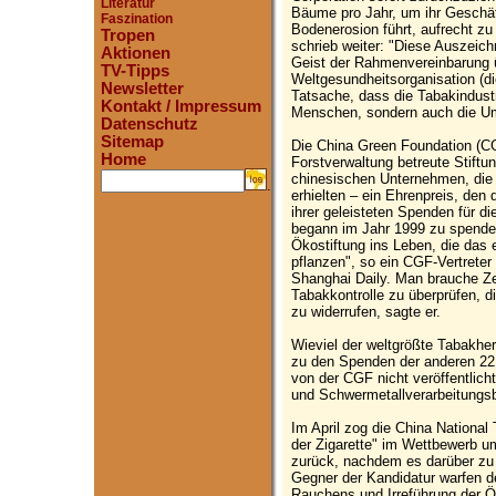
Literatur
Bäume pro Jahr, um ihr Geschä
Faszination
Bodenerosion führt, aufrecht zu
Tropen
schrieb weiter: "Diese Auszeic
Aktionen
Geist der Rahmenvereinbarung ü
TV-Tipps
Weltgesundheitsorganisation (die
Newsletter
Tatsache, dass die Tabakindustr
Kontakt / Impressum
Menschen, sondern auch die Umw
Datenschutz
Sitemap
Die China Green Foundation (CG
Home
Forstverwaltung betreute Stiftun
chinesischen Unternehmen, die 
.
erhielten – ein Ehrenpreis, den
ihrer geleisteten Spenden für 
begann im Jahr 1999 zu spenden
Ökostiftung ins Leben, die das 
pflanzen", so ein CGF-Vertrete
Shanghai Daily. Man brauche Ze
Tabakkontrolle zu überprüfen, 
zu widerrufen, sagte er.
Wieviel der weltgrößte Tabakher
zu den Spenden der anderen 2
von der CGF nicht veröffentlicht.
und Schwermetallverarbeitungsbe
Im April zog die China National
der Zigarette" im Wettbewerb u
zurück, nachdem es darüber zu
Gegner der Kandidatur warfen 
Rauchens und Irreführung der Öf