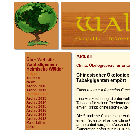
Aktuell
Über Website
Wald allgemein
China: Ökologiepreis für Ent
Heimische Wälder
Taiga
Chinesischer Ökologiepr
Themen
Tabakgiganten empört
News
Archiv 2010
China Internet Information Cente
Archiv 2011
Archiv 2012
Eine Auszeichnung, die der wel
Archiv 2013
Archiv 2014
Tobacco für seinen "bedeutend
Archiv 2015
erhielt, bringt chinesische Anti
Archiv 2016
Archiv 2017
Die Staatliche Chinesische Verb
Archiv 2018
einen Protestbrief an die China
Materialien
aufgefordert wird, ihre Auszeic
Links
Corporation sofort zurückzuzieh