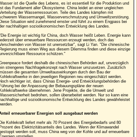
Wasser ist die Quelle des Lebens, es ist essentiell für die Produktion und
ist das Fundament aller Ökosysteme. China leidet an einer ungleichen
Verteilung der Wasserressourcen. Teile des Landes kämpfen mit
schwerem Wassermangel, Wasserverschmutzung und Umweltzerstörung.
Diese Situation wird zunehmend ernster und führt zu einem Engpass bei
der nachhaltigen sozioökonomischen Entwicklung des Landes.
"Die Energie ist wichtig für China, doch Wasser heißt Leben. Energie kann
jederzeit über erneuerbare Ressourcen erzeugt werden, doch das
Verschwinden von Wasser ist unersetzbar", sagt Li Yan. "Die chinesische
Regierung muss einen Weg aus diesem Dilemma finden und diese einzige
unverzichtbare Ressource schützen."
Greenpeace fordert deshalb die chinesischen Behörden auf, unverzüglich
ein strengeres Nachfragekonzept nach Wasser umzusetzen. Zusätzlich
müssen die gesamten Umweltauswirkungen durch den Bau der
Kohlekraftwerke in den jeweiligen Regionen neu eingeschätzt werden.
Noch wichtiger ist, dass Chinas Energie- und Entwicklungsbehörden die
Führung bei der Anpassung der Bebauungspläne der neuen
Kohlekraftwerke übernehmen. Jene Projekte, die die Umwelt und
Wassersicherheit bedrohen, sollen überarbeitet werden. Nur so kann eine
nachhaltige und sozioökonomische Entwicklung des Landes gewährleistet
werden.
Anteil erneuerbarer Energien soll ausgebaut werden
Die Kohlekraft liefert mehr als 70 Prozent des Energiebedarfs und 80
Prozent des Elektrizitätsanteils des Landes. Wenn der Klimawandel
gestoppt werden soll, muss China weg von der Kohle und auf erneuerbare
Energien umstellen.