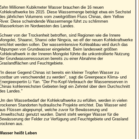
Zehn Millionen Kubikmeter Wasser brauchen die 16 neuen
Kohlekraftwerke bis 2015. Diese Wassermenge beträgt etwa ein Sechstel
des jährlichen Volumens vom zweitgrößten Fluss Chinas, dem Yellow
River. Diese schwindende Wassermenge führt zu schlimmen
Wasserkrisen im Nordwesten des Landes.
Schwer von der Trockenheit betroffen, sind Regionen wie die Innere
Mongolei, Shaanxi, Shanxi oder Ningxia, wo elf der neuen Kohlekraftwerke
errichtet werden sollen. Der wasserintensive Kohleabbau wird durch das
Abpumpen von Grundwasser eingeleitet. Beim landesweit größten
Kohlekraftwerk in der Inneren Mongolei führte die unkontrollierte Nutzung
der Grundwasserressourcen bereits zu einer Abnahme der
Graslandflächen und Feuchtgebiete.
"In dieser Gegend Chinas ist bereits ein kleiner Tropfen Wasser zu
kostbar um verschwendet zu werden", sagt die Greenpeace Klima- und
Energieexpertin Li Yan. "Der Pro-Kopf-Verbrauch der Wasserreserven in
Chinas kohlenreichsten Gebieten liegt ein Zehntel über dem Durchschnitt
des Landes."
Um den Wasserbedarf der Kohlekraftwerke zu erfüllen, werden in vielen
trockenen Standorten hydraulische Projekte errichtet. Das Wasser wird
aus Flüssen abgepumpt, welche zuvor für Bewässerung und
Umweltschutz genutzt wurden. Damit steht weniger Wasser für die
Bewässerung der Felder zur Verfügung und Feuchtgebiete und Grasland
trocknen aus.
Wasser heißt Leben