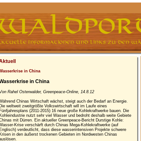
Aktuell
Wasserkrise in China
Wasserkrise in China
Von Rahel Osterwalder, Greenpeace-Online, 14.8.12
Während Chinas Wirtschaft wächst, steigt auch der Bedarf an Energie.
Die weltweit zweitgrößte Volkswirtschaft will im Laufe eines
Fünfjahresplans (2011-2015) 16 neue große Kohlekraftwerke bauen. Die
Kohleindustrie nutzt sehr viel Wasser und bedroht deshalb weite Gebiete
Chinas mit Dürren. Ein aktueller Greenpeace-Bericht Durstige Kohle:
Wasser-Krise verschärft durch Chinas Mega-Kohlekraftwerke (auf
Englisch) verdeutlicht, dass diese wasserintensiven Projekte schwere
Krisen in den äußerst trockenen Gebieten im Nordwesten Chinas
auslösen.