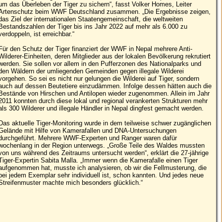
um das Überleben der Tiger zu sichern“, fasst Volker Homes, Leiter
Artenschutz beim WWF Deutschland zusammen. „Die Ergebnisse zeigen,
das Ziel der internationalen Staatengemeinschaft, die weltweiten
Bestandszahlen der Tiger bis ins Jahr 2022 auf mehr als 6.000 zu
verdoppeln, ist erreichbar.“
Für den Schutz der Tiger finanziert der WWF in Nepal mehrere Anti-
Wilderer-Einheiten, deren Mitglieder aus der lokalen Bevölkerung rekrutiert
werden. Sie sollen vor allem in den Pufferzonen des Nationalparks und
den Wäldern der umliegenden Gemeinden gegen illegale Wilderei
vorgehen. So sei es nicht nur gelungen die Wilderei auf Tiger, sondern
auch auf dessen Beutetiere einzudämmen. Infolge dessen hätten auch die
Bestände von Hirschen und Antilopen wieder zugenommen. Allein im Jahr
2011 konnten durch diese lokal und regional verankerten Strukturen mehr
als 300 Wilderer und illegale Händler in Nepal dingfest gemacht werden.
Das aktuelle Tiger-Monitoring wurde in dem teilweise schwer zugänglichen
Gelände mit Hilfe von Kamerafallen und DNA-Untersuchungen
durchgeführt. Mehrere WWF-Experten und Ranger waren dafür
wochenlang in der Region unterwegs. „Große Teile des Waldes mussten
von uns während des Zeitraums untersucht werden“, erklärt die 27-jährige
Tiger-Expertin Sabita Malla. „Immer wenn die Kamerafalle einen Tiger
aufgenommen hat, musste ich analysieren, ob wir die Fellmusterung, die
bei jedem Exemplar sehr individuell ist, schon kannten. Und jedes neue
Streifenmuster machte mich besonders glücklich.“