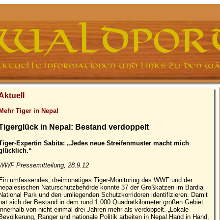
Aktuell
Mehr Tiger in Nepal
Tigerglück in Nepal: Bestand verdoppelt
Tiger-Expertin Sabita: „Jedes neue Streifenmuster macht mich
glücklich.“
WWF Pressemitteilung, 28.9.12
Ein umfassendes, dreimonatiges Tiger-Monitoring des WWF und der
nepalesischen Naturschutzbehörde konnte 37 der Großkatzen im Bardia
National Park und den umliegenden Schutzkorridoren identifizieren. Damit
hat sich der Bestand in dem rund 1.000 Quadratkilometer großen Gebiet
innerhalb von nicht einmal drei Jahren mehr als verdoppelt. „Lokale
Bevölkerung, Ranger und nationale Politik arbeiten in Nepal Hand in Hand,