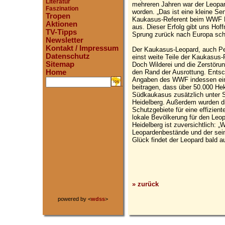
Literatur
mehreren Jahren war der Leopar
Faszination
worden. „Das ist eine kleine Sen
Tropen
Kaukasus-Referent beim WWF De
Aktionen
aus. Dieser Erfolg gibt uns Hoff
TV-Tipps
Sprung zurück nach Europa scha
Newsletter
Kontakt / Impressum
Der Kaukasus-Leopard, auch Pe
Datenschutz
einst weite Teile der Kaukasus-
Sitemap
Doch Wilderei und die Zerstöru
den Rand der Ausrottung. Ents
Home
Angaben des WWF indessen ein
.
beitragen, dass über 50.000 H
Südkaukasus zusätzlich unter Sc
Heidelberg. Außerdem wurden d
Schutzgebiete für eine effizien
lokale Bevölkerung für den Leo
Heidelberg ist zuversichtlich: „
Leopardenbestände und der sein
Glück findet der Leopard bald a
» zurück
powered by <
wdss
>