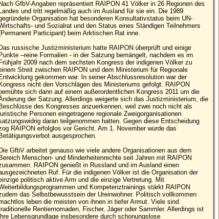
Nach GfbV-Angaben repräsentiert RAIPON 41 Völker in 26 Regionen des
Landes und tritt regelmäßig auch im Ausland für sie ein. Die 1989
gegründete Organisation hat besonderen Konsultativstatus beim UN-
Wirtschafts- und Sozialrat und den Status eines Ständigen Teilnehmers
(Permanent Participant) beim Arktischen Rat inne.
Das russische Justizministerium hatte RAIPON überprüft und einige
Punkte –reine Formalien - in der Satzung bemängelt, nachdem es im
Frühjahr 2009 nach dem sechsten Kongress der indigenen Völker zu
einem Streit zwischen RAIPON und dem Ministerium für Regionale
Entwicklung gekommen war. In seiner Abschlussresolution war der
Kongress nicht den Vorschlägen des Ministeriums gefolgt. RAIPON
bemühte sich dann auf einem außerordentlichen Kongress 2011 um die
Änderung der Satzung. Allerdings weigerte sich das Justizministerium, die
Beschlüsse des Kongresses anzuerkennen, weil zwei noch nicht als
juristische Personen eingetragene regionale Zweigorganisationen
satzungswidrig daran teilgenommen hatten. Gegen diese Entscheidung
zog RAIPON erfolglos vor Gericht. Am 1. November wurde das
Betätigungsverbot ausgesprochen.
Die GfbV arbeitet genauso wie viele andere Organisationen aus dem
Bereich Menschen- und Minderheitenrechte seit Jahren mit RAIPON
zusammen. RAIPON genießt in Russland und im Ausland einen
ausgezeichneten Ruf. Für die indigenen Völker ist die Organisation der
einzige politisch aktive Arm und die einzige Vertretung. Mit
Weiterbildungsprogrammen und Kompetenztrainings stärkt RAIPON
zudem das Selbstbewusstsein der Ureinwohner. Politisch vollkommen
machtlos leben die meisten von ihnen in tiefer Armut. Viele sind
traditionelle Rentiernomaden, Fischer, Jäger oder Sammler. Allerdings ist
ihre Lebensgrundlage insbesondere durch schonungslose