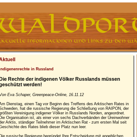
Aktuell
Indigenenrechte in Russland
Die Rechte der indigenen Völker Russlands müssen
geschützt werden!
Von Eva Schaper, Greenpeace-Online, 16.11.12
Am Dienstag, einen Tag vor Beginn des Treffens des Arktischen Rates in
Schweden, hat die russische Regierung die Schließung von RAIPON, der
größten Vereinigung indigener Völker in Russlands Norden, angeordnet.
Die Organisation ist, als einer von sechs Dachverbänden der Ureinwohner
der Arktis, ständiger Teilnehmer im Arktischen Rat - zum ersten Mal seit
Geschichte des Rates blieb dieser Platz nun leer.
Die russische Regierung begründet Ihre Entscheidung mit angeblichen