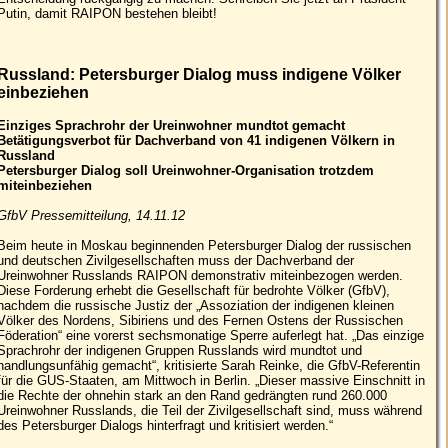
Putin, damit RAIPON bestehen bleibt!
Russland: Petersburger Dialog muss indigene Völker
einbeziehen
Einziges Sprachrohr der Ureinwohner mundtot gemacht
Betätigungsverbot für Dachverband von 41 indigenen Völkern in
Russland
Petersburger Dialog soll Ureinwohner-Organisation trotzdem
miteinbeziehen
GfbV Pressemitteilung, 14.11.12
Beim heute in Moskau beginnenden Petersburger Dialog der russischen
und deutschen Zivilgesellschaften muss der Dachverband der
Ureinwohner Russlands RAIPON demonstrativ miteinbezogen werden.
Diese Forderung erhebt die Gesellschaft für bedrohte Völker (GfbV),
nachdem die russische Justiz der „Assoziation der indigenen kleinen
Völker des Nordens, Sibiriens und des Fernen Ostens der Russischen
Föderation“ eine vorerst sechsmonatige Sperre auferlegt hat. „Das einzige
Sprachrohr der indigenen Gruppen Russlands wird mundtot und
handlungsunfähig gemacht“, kritisierte Sarah Reinke, die GfbV-Referentin
für die GUS-Staaten, am Mittwoch in Berlin. „Dieser massive Einschnitt in
die Rechte der ohnehin stark an den Rand gedrängten rund 260.000
Ureinwohner Russlands, die Teil der Zivilgesellschaft sind, muss während
des Petersburger Dialogs hinterfragt und kritisiert werden.“