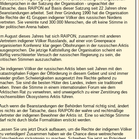
Widersprüchen in der Satzung der Organisation - ungeachtet der
Tatsache, dass RAIPON auf Basis dieser Satzung seit 22 Jahren ohne
Beanstandungen arbeitet. Seit ihrer Gründung 1990 hat die Organisation
die Rechte der 41 Gruppen indigener Völker des russischen Nordens
vertreten. Sie vereinte rund 300.000 Menschen, die oft keine Stimme in
der politischen Arena haben.
Im August dieses Jahres hat sich RAIPON, zusammen mit anderen
Vertretern indigener Völker Russlands, auf einer von Greenpeace
organisierten Konferenz klar gegen Ölbohrungen in der russischen Arktis
ausgesprochen. Die jetzige Kaltstellung der Organisation scheint ein
dürftig verschleierter Versuch der russischen Regierung zu sein, die
kritischen Stimmen auszuschalten.
Die indigenen Völker der russischen Arktis leben seit Jahren mit den
katastrophalen Folgen der Ölförderung in diesem Gebiet und sind immer
wieder großen Schwierigkeiten ausgesetzt ihre Rechte geltend zu
machen. Sie sind die besten Hüter des Landes, indem sie traditionell
leben. Ihnen die Stimme in einem internationalen Forum wie dem
Arktischen Rat zu verwehren, wird unweigerlich zu einer Zerstörung des
hochsensiblen Ökosystems Arktis führen.
Auch wenn die Beanstandungen der Behörden formal richtig sind, ändert
es nichts an der Tatsache, dass RAIPON der wahre und rechtmäßige
Vertreter der indigenen Bewohner der Arktis ist. Eine so wichtige Stimme
darf nicht durch bloße Formalitäten erstickt werden.
Lassen Sie uns jetzt Druck aufbauen, um die Rechte der indigenen Völker
zu verteidigen! Zusammen haben wir die Chance diese weitreichende
Entscheidung rückgängig zu machen. Schreiben Sie jetzt an Präsident