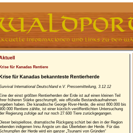
Aktuell
Krise für Kanadas Rentiere
Krise für Kanadas bekannteste Rentierherde
Survival International Deutschland e.V. Pressemitteilung, 3.12.12
Eine der einst größten Rentierherden der Erde ist auf einen kleinen Teil
ihrer früheren Stärke geschrumpft, wie offizielle Bestandsaufnahmen
ergeben haben. Die kanadische George River-Herde, die einst 800.000 bis
900.000 Rentiere zählte, ist einer kürzlich veröffentlichten Untersuchung
der Regierung zufolge auf nur noch 27.600 Tiere zurückgegangen.
Dieser beispiellose, dramatische Rückgang schürt bei den in der Region
lebenden indigenen Innu Ängste um das Überleben der Herde. Für das
Schrumpfen der Herde wird ein ganzer „Tsunami von Gründen“