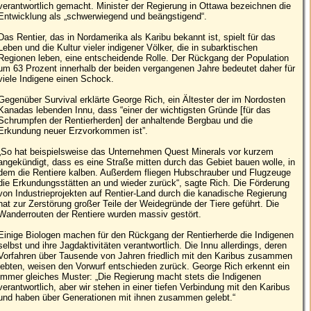
verantwortlich gemacht. Minister der Regierung in Ottawa bezeichnen die
Entwicklung als „schwerwiegend und beängstigend“.
Das Rentier, das in Nordamerika als Karibu bekannt ist, spielt für das
Leben und die Kultur vieler indigener Völker, die in subarktischen
Regionen leben, eine entscheidende Rolle. Der Rückgang der Population
um 63 Prozent innerhalb der beiden vergangenen Jahre bedeutet daher für
viele Indigene einen Schock.
Gegenüber Survival erklärte George Rich, ein Ältester der im Nordosten
Kanadas lebenden Innu, dass “einer der wichtigsten Gründe [für das
Schrumpfen der Rentierherden] der anhaltende Bergbau und die
Erkundung neuer Erzvorkommen ist”.
„So hat beispielsweise das Unternehmen Quest Minerals vor kurzem
angekündigt, dass es eine Straße mitten durch das Gebiet bauen wolle, in
dem die Rentiere kalben. Außerdem fliegen Hubschrauber und Flugzeuge
die Erkundungsstätten an und wieder zurück“, sagte Rich. Die Förderung
von Industrieprojekten auf Rentier-Land durch die kanadische Regierung
hat zur Zerstörung großer Teile der Weidegründe der Tiere geführt. Die
Wanderrouten der Rentiere wurden massiv gestört.
Einige Biologen machen für den Rückgang der Rentierherde die Indigenen
selbst und ihre Jagdaktivitäten verantwortlich. Die Innu allerdings, deren
Vorfahren über Tausende von Jahren friedlich mit den Karibus zusammen
lebten, weisen den Vorwurf entschieden zurück. George Rich erkennt ein
immer gleiches Muster: „Die Regierung macht stets die Indigenen
verantwortlich, aber wir stehen in einer tiefen Verbindung mit den Karibus
und haben über Generationen mit ihnen zusammen gelebt.“