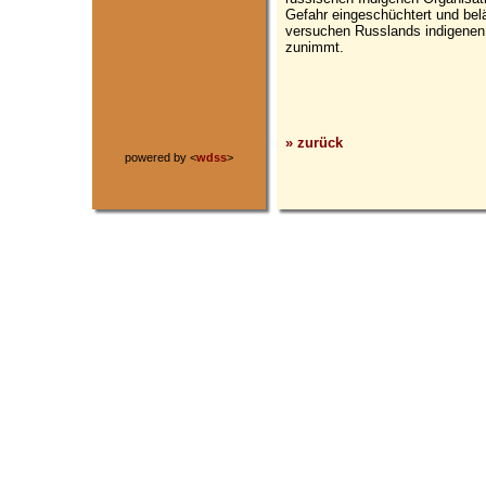
Gefahr eingeschüchtert und belä
versuchen Russlands indigenen
zunimmt.
» zurück
powered by <
wdss
>