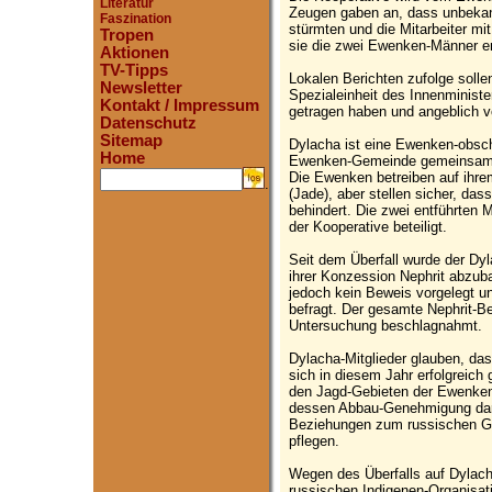
Literatur
Zeugen gaben an, dass unbekan
Faszination
stürmten und die Mitarbeiter m
Tropen
sie die zwei Ewenken-Männer en
Aktionen
TV-Tipps
Lokalen Berichten zufolge soll
Newsletter
Spezialeinheit des Innenminist
Kontakt / Impressum
getragen haben und angeblich 
Datenschutz
Sitemap
Dylacha ist eine Ewenken-obschi
Home
Ewenken-Gemeinde gemeinsam ihr
Die Ewenken betreiben auf ihre
.
(Jade), aber stellen sicher, dass
behindert. Die zwei entführten
der Kooperative beteiligt.
Seit dem Überfall wurde der Dy
ihrer Konzession Nephrit abzu
jedoch kein Beweis vorgelegt u
befragt. Der gesamte Nephrit-
Untersuchung beschlagnahmt.
Dylacha-Mitglieder glauben, das
sich in diesem Jahr erfolgreich
den Jagd-Gebieten der Ewenken
dessen Abbau-Genehmigung dara
Beziehungen zum russischen G
pflegen.
Wegen des Überfalls auf Dylach
russischen Indigenen-Organisat