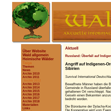
Aktuell
Über Website
Wald allgemein
Russland: Überfall auf Indige
Heimische Wälder
Taiga
Angriff auf Indigenen-O
Themen
Sibirien
News
Archiv 2010
Survival International Deutschl
Archiv 2011
Archiv 2012
Bewaffnete Männer haben die Bü
Archiv 2013
Archiv 2014
Gemeinde in Russland überfall
Archiv 2015
gehaltenen Ort verschleppt. Na
Archiv 2016
Geiseln einen Bekannten anzuru
Archiv 2017
bedroht worden.
Archiv 2018
Materialien
Die Büroräume der Dylacha-Koop
Links
Die Kooperative wird vom Ewenke