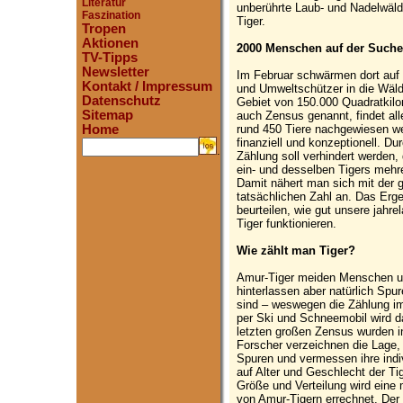
Literatur
unberührte Laub- und Nadelwälde
Faszination
Tiger.
Tropen
Aktionen
2000 Menschen auf der Suche
TV-Tipps
Newsletter
Im Februar schwärmen dort auf 
Kontakt / Impressum
und Umweltschützer in die Wäld
Datenschutz
Gebiet von 150.000 Quadratkilo
Sitemap
auch Zensus genannt, findet all
rund 450 Tiere nachgewiesen we
Home
finanziell und konzeptionell. Du
.
Zählung soll verhindert werden
ein- und desselben Tigers meh
Damit nähert man sich mit der 
tatsächlichen Zahl an. Das Erge
beurteilen, wie gut unsere jah
Tiger funktionieren.
Wie zählt man Tiger?
Amur-Tiger meiden Menschen un
hinterlassen aber natürlich Spu
sind – weswegen die Zählung im
per Ski und Schneemobil wird 
letzten großen Zensus wurden 
Forscher verzeichnen die Lage,
Spuren und vermessen ihre ind
auf Alter und Geschlecht der Ti
Größe und Verteilung wird eine
von Amur-Tigern errechnet. Der 