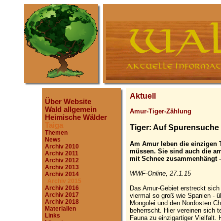
Aktuell
Über Website
Wald allgemein
Amur-Tiger-Zählung
Heimische Wälder
Taiga
Tiger: Auf Spurensuch
Themen
News
Am Amur leben die einzigen T
Archiv 2010
müssen. Sie sind auch die am
Archiv 2011
mit Schnee zusammenhängt – 
Archiv 2012
Archiv 2013
WWF-Online, 27.1.15
Archiv 2014
Archiv 2015
Das Amur-Gebiet erstreckt sich 
Archiv 2016
Archiv 2017
viermal so groß wie Spanien - 
Archiv 2018
Mongolei und den Nordosten Ch
Materialien
beherrscht. Hier vereinen sich 
Links
Fauna zu einzigartiger Vielfalt