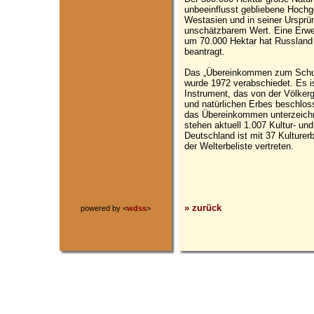
unbeeinflusst gebliebene Hochg
Westasien und in seiner Ursprün
unschätzbarem Wert. Eine Erwe
um 70.000 Hektar hat Russland
beantragt.
Das „Übereinkommen zum Schutz
wurde 1972 verabschiedet. Es is
Instrument, das von der Völker
und natürlichen Erbes beschlos
das Übereinkommen unterzeich
stehen aktuell 1.007 Kultur- un
Deutschland ist mit 37 Kulturer
der Welterbeliste vertreten.
» zurück
powered by <
wdss
>