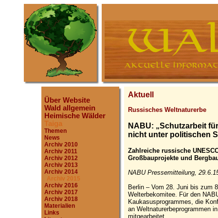
Aktuell
Über Website
Wald allgemein
Russisches Weltnaturerbe
Heimische Wälder
Taiga
NABU: „Schutzarbeit für
Themen
nicht unter politischen
News
Archiv 2010
Zahlreiche russische UNESCO
Archiv 2011
Großbauprojekte und Bergba
Archiv 2012
Archiv 2013
Archiv 2014
NABU Pressemitteilung, 29.6.1
Archiv 2015
Archiv 2016
Berlin – Vom 28. Juni bis zum 
Archiv 2017
Welterbekomitee. Für den NABU v
Archiv 2018
Kaukasusprogrammes, die Konf
Materialien
an Weltnaturerbeprogrammen in
Links
mitgearbeitet.