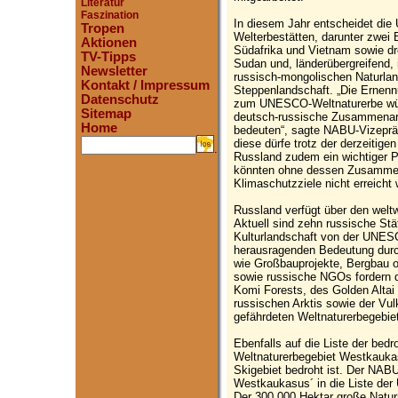
Literatur
Faszination
In diesem Jahr entscheidet di
Tropen
Welterbestätten, darunter zwei 
Aktionen
Südafrika und Vietnam sowie dre
TV-Tipps
Sudan und, länderübergreifend, 
Newsletter
russisch-mongolischen Naturlan
Kontakt / Impressum
Steppenlandschaft. „Die Ernen
Datenschutz
zum UNESCO-Weltnaturerbe würde
Sitemap
deutsch-russische Zusammenarb
Home
bedeuten“, sagte NABU-Vizeprä
diese dürfe trotz der derzeitige
.
Russland zudem ein wichtiger Pa
könnten ohne dessen Zusammena
Klimaschutzziele nicht erreicht
Russland verfügt über den weltw
Aktuell sind zehn russische Stä
Kulturlandschaft von der UNESC
herausragenden Bedeutung durc
wie Großbauprojekte, Bergbau 
sowie russische NGOs fordern 
Komi Forests, des Golden Altai 
russischen Arktis sowie der Vul
gefährdeten Weltnaturerbegebie
Ebenfalls auf die Liste der bed
Weltnaturerbegebiet Westkauka
Skigebiet bedroht ist. Der NAB
Westkaukasus´ in die Liste der
Der 300.000 Hektar große Natur