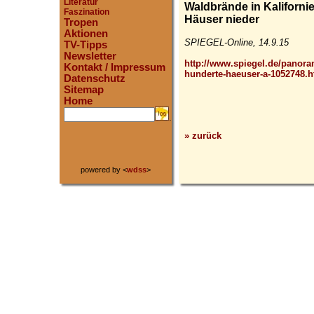
Literatur
Waldbrände in Kaliforn
Faszination
Häuser nieder
Tropen
Aktionen
SPIEGEL-Online, 14.9.15
TV-Tipps
Newsletter
http://www.spiegel.de/panora
Kontakt / Impressum
hunderte-haeuser-a-1052748.h
Datenschutz
Sitemap
Home
.
» zurück
powered by <
wdss
>