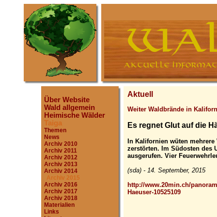
Aktuell
Über Website
Wald allgemein
Weiter Waldbrände in Kalifor
Heimische Wälder
Taiga
Es regnet Glut auf die H
Themen
News
In Kalifornien wüten mehrere
Archiv 2010
zerstörten. Im Südosten des 
Archiv 2011
ausgerufen. Vier Feuerwehrleu
Archiv 2012
Archiv 2013
(sda) - 14. September, 2015
Archiv 2014
Archiv 2015
http://www.20min.ch/panorama
Archiv 2016
Archiv 2017
Haeuser-10525109
Archiv 2018
Materialien
Links